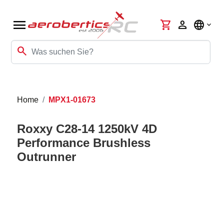
menu
shopping_cart
person
language
search
Home
MPX1-01673
Roxxy C28-14 1250kV 4D
Performance Brushless
Outrunner