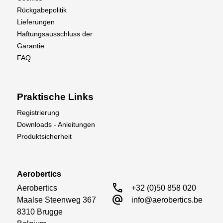
Rückgabepolitik
Lieferungen
Haftungsausschluss der
Garantie
FAQ
Praktische Links
Registrierung
Downloads - Anleitungen
Produktsicherheit
Aerobertics
call
Aerobertics

+32 (0)50 858 020
alternate_email
Maalse Steenweg 367

info@aerobertics.be
8310 Brugge
