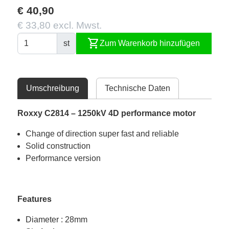
€ 40,90
€ 33,80 excl. Mwst.
shopping_cart
st
Zum Warenkorb hinzufügen
Umschreibung
Technische Daten
Roxxy C2814 – 1250kV 4D performance motor
Change of direction super fast and reliable
Solid construction
Performance version
Features
Diameter : 28mm