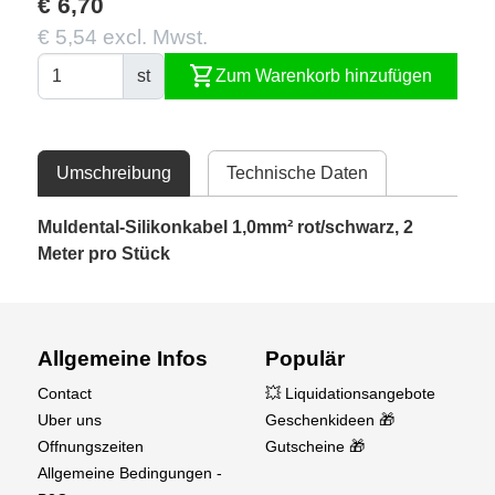
€ 6,70
€ 5,54 excl. Mwst.
shopping_cart
st
Zum Warenkorb hinzufügen
Umschreibung
Technische Daten
Muldental-Silikonkabel 1,0mm² rot/schwarz, 2
Meter pro Stück
Allgemeine Infos
Populär
Contact
💥 Liquidationsangebote
Uber uns
Geschenkideen 🎁
Offnungszeiten
Gutscheine 🎁
Allgemeine Bedingungen -