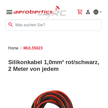
menu
shopping_cart
person
language
search
Home
MUL55023
Silikonkabel 1,0mm² rot/schwarz,
2 Meter von jedem