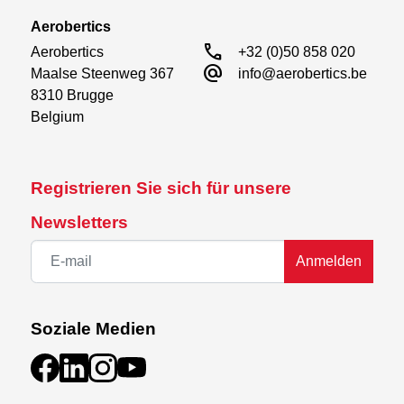
Aerobertics
call
Aerobertics

+32 (0)50 858 020
alternate_email
Maalse Steenweg 367

info@aerobertics.be
8310 Brugge

Belgium
Registrieren Sie sich für unsere
Newsletters
Anmelden
Soziale Medien