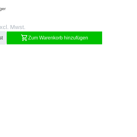
ger
xcl. Mwst.
shopping_cart
st
Zum Warenkorb hinzufügen