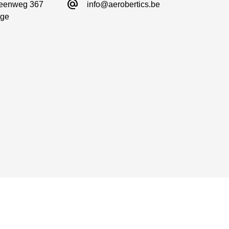
alternate_email
eenweg 367

info@aerobertics.be
ge

M2 V3 PRO — jetzt exklusiv bei Aerobertics