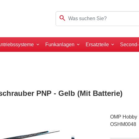
search
ntriebssysteme
Funkanlagen
Ersatzteile
Second
hrauber PNP - Gelb (Mit Batterie)
OMP Hobby
OSHM0048