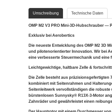
Umschreibung
Technische Daten
OMP M2 V3 PRO Mini-3D-Hubschrauber — Prä
Exklusiv bei Aerobertics
Die neueste Entwicklung des OMP M2 3D Mi
und pilotenorientierter Innovation. Wir bei A
eine verbesserte Steuermechanik und eine fo
Leichtgewichtige, haltbare Zelle & fortschri
Die Zelle besteht aus präzisionsgefertigt
kombiniert mit Seitenrahmen und Halterung
Seitenleitwerk vervollständigen die robuste
bürstenlosen Sunnysky® R13X-3-Motor ange
Zahnräder und gewährleistet einen reibungs
Der Hauptrotor mit einem Durchmesser von