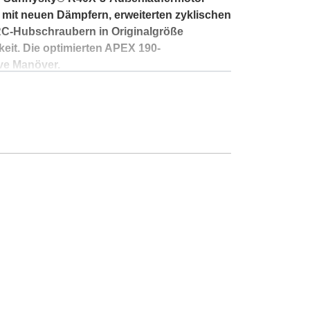
 mit neuen Dämpfern, erweiterten zyklischen
n RC-Hubschraubern in Originalgröße
eit. Die optimierten APEX 190-
ive Manöver.
hsen-Gyroskop-Stabilisierungssystem ohne
rstützt diese Einheit sowohl den
iven Kunstflug. Die Einstellungen können
 Feinabstimmung der PIDF-Parameter und
,65 kg.cm mit Metallzahnrädern liefern,
6-Kanal RC-Systemen, die S.BUS,
 unterstützen, bietet der M2 V3 PRO