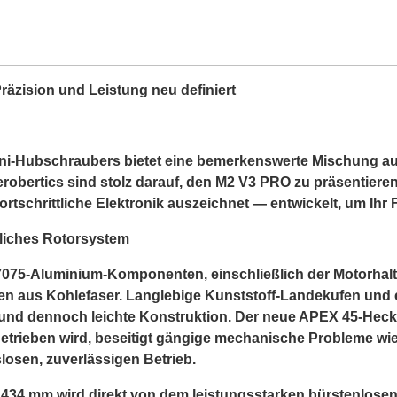
zision und Leistung neu definiert
ni-Hubschraubers bietet eine bemerkenswerte Mischung au
erobertics sind stolz darauf, den M2 V3 PRO zu präsentieren,
rtschrittliche Elektronik auszeichnet — entwickelt, um Ihr 
ttliches Rotorsystem
en 7075-Aluminium-Komponenten, einschließlich der Motorh
en aus Kohlefaser. Langlebige Kunststoff-Landekufen und 
 und dennoch leichte Konstruktion. Der neue APEX 45-Heckro
trieben wird, beseitigt gängige mechanische Probleme wi
losen, zuverlässigen Betrieb.
 434 mm wird direkt von dem leistungsstarken bürstenlo