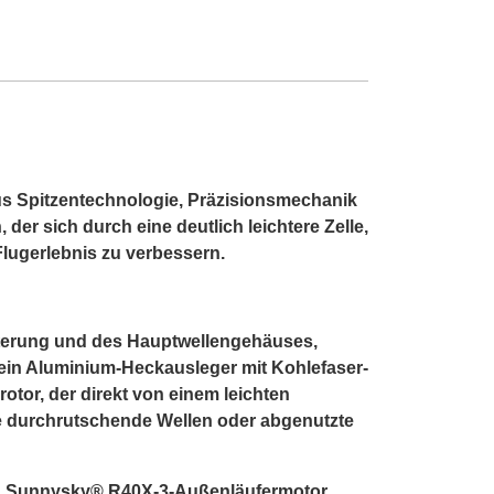
s Spitzentechnologie, Präzisionsmechanik
 der sich durch eine deutlich leichtere Zelle,
Flugerlebnis zu verbessern.
alterung und des Hauptwellengehäuses,
ein Aluminium-Heckausleger mit Kohlefaser-
tor, der direkt von einem leichten
e durchrutschende Wellen oder abgenutzte
sen Sunnysky® R40X-3-Außenläufermotor