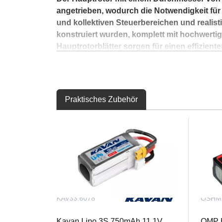
angetrieben, wodurch die Notwendigkeit für
und kollektiven Steuerbereichen und realist
konstruiert wurden, komplett mit hochwerti
Hauptrotorblätter sorgen für einen effizient
Schnellste Flugsteuerung & Elektronik
Das Herzstück des M2 V3 PRO ist die intell
Flugstab integriert. Gesteuert über eine C
Praktisches Zubehör
einsteigerfreundlichen Lagestabilisierungs
bequem über eine mobile App vorgenommen 
Regelkreise ermöglicht, ohne dass eine kom
Der Hubschrauber ist mit drei digitalen Mik
sowie einem Hauptrotor-ESC mit Reglerfunk
DSM2/DSMX und CRSF-Protokolle (einschließ
außergewöhnliche Vielseitigkeit.
KAV33.6078
OSHM
Flugbereit aus der Box
Kavan Lipo 3S 750mAh 11,1V
OMP H