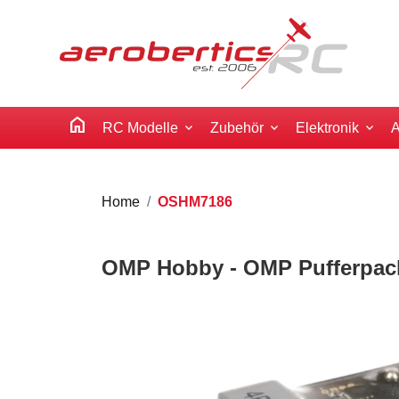
home
RC Modelle
Zubehör
Elektronik
A
Home
OSHM7186
OMP Hobby - OMP Pufferpack