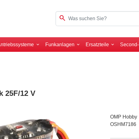
search
ntriebssysteme
Funkanlagen
Ersatzteile
Second
 25F/12 V
OMP Hobby
OSHM7186