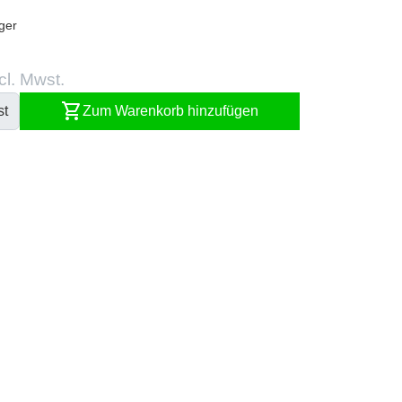
ger
cl. Mwst.
shopping_cart
st
Zum Warenkorb hinzufügen