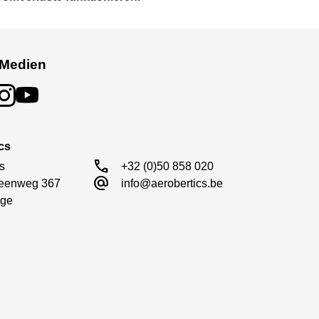
 Medien
cs
call
s

+32 (0)50 858 020
alternate_email
eenweg 367

info@aerobertics.be
ge
