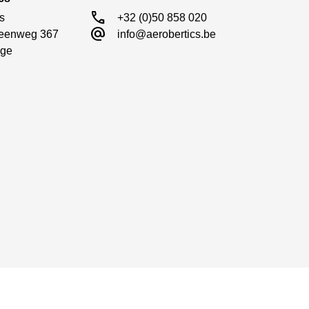
call
s

+32 (0)50 858 020
alternate_email
eenweg 367

info@aerobertics.be
ge
