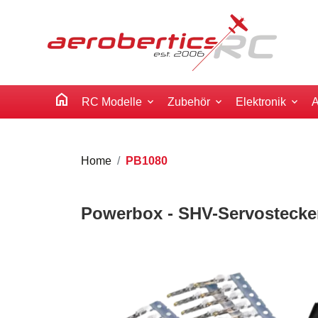
home
RC Modelle
Zubehör
Elektronik
A
Home
PB1080
Powerbox - SHV-Servostecke