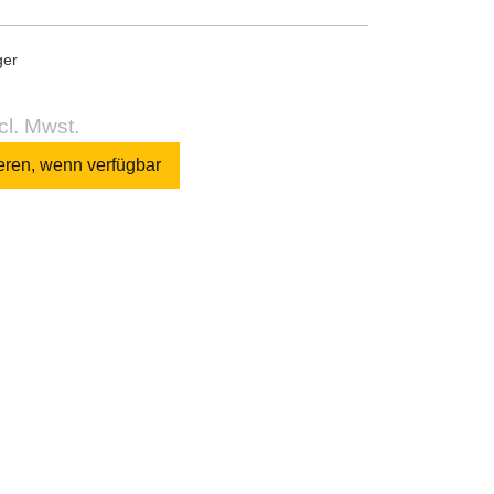
ger
cl. Mwst.
eren, wenn verfügbar