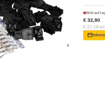
Nicht auf La
€ 32,90
€ 27,19 ex
mail
Informi
chevron_right