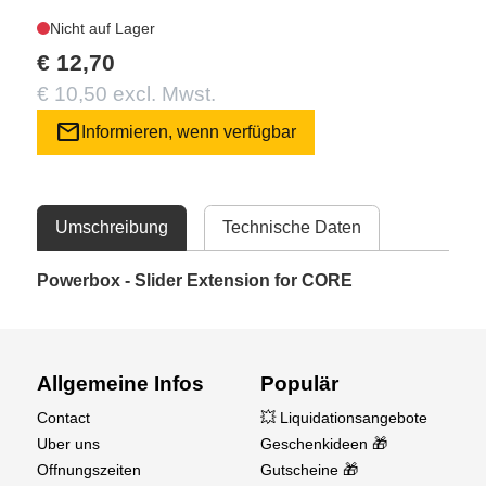
Nicht auf Lager
€ 12,70
€ 10,50 excl. Mwst.
mail
Informieren, wenn verfügbar
Umschreibung
Technische Daten
Powerbox - Slider Extension for CORE
Allgemeine Infos
Populär
Contact
💥 Liquidationsangebote
Uber uns
Geschenkideen 🎁
Offnungszeiten
Gutscheine 🎁