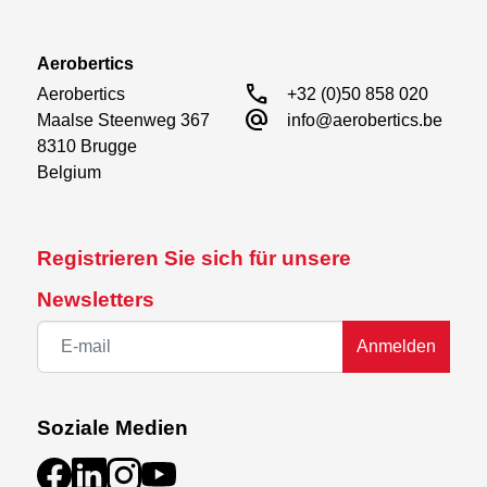
Aerobertics
call
Aerobertics

+32 (0)50 858 020
alternate_email
Maalse Steenweg 367

info@aerobertics.be
8310 Brugge

Belgium
Registrieren Sie sich für unsere
Newsletters
Anmelden
Soziale Medien