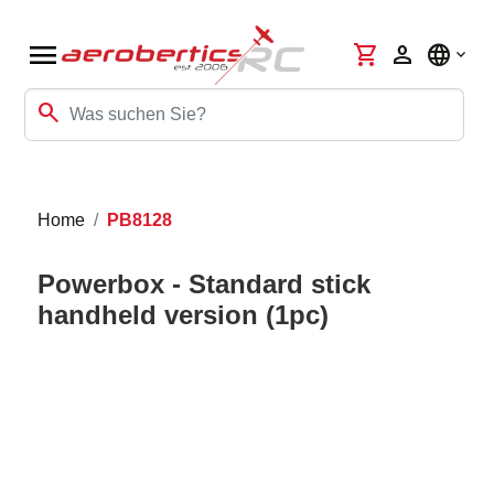
menu
shopping_cart
person
language
search
Home
PB8128
Powerbox - Standard stick
handheld version (1pc)