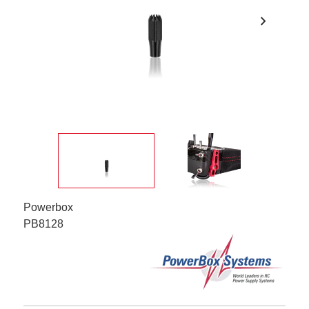
chevron_right
Powerbox
PB8128