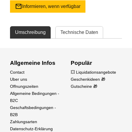
mail
Informieren, wenn verfügbar
Umschreibung
Technische Daten
Allgemeine Infos
Populär
Contact
💥 Liquidationsangebote
Uber uns
Geschenkideen 🎁
Offnungszeiten
Gutscheine 🎁
Allgemeine Bedingungen -
B2C
Geschaftsbedingungen -
B2B
Zahlungsarten
Datenschutz-Erklärung