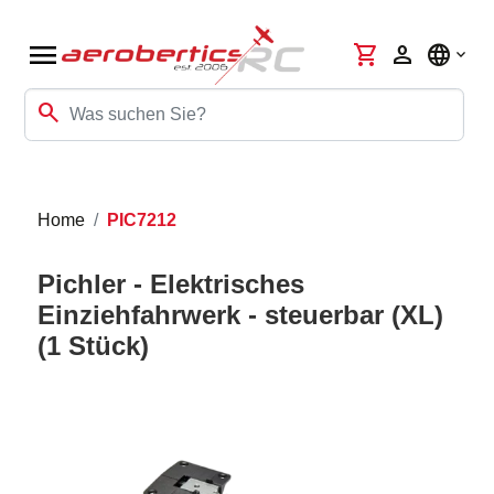
menu
shopping_cart
person
language
search
Home
PIC7212
Pichler - Elektrisches
Einziehfahrwerk - steuerbar (XL)
(1 Stück)