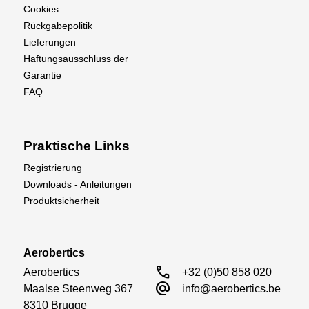
Cookies
Rückgabepolitik
Lieferungen
Haftungsausschluss der
Garantie
FAQ
Praktische Links
Registrierung
Downloads - Anleitungen
Produktsicherheit
Aerobertics
call
Aerobertics

+32 (0)50 858 020
alternate_email
Maalse Steenweg 367

info@aerobertics.be
8310 Brugge
