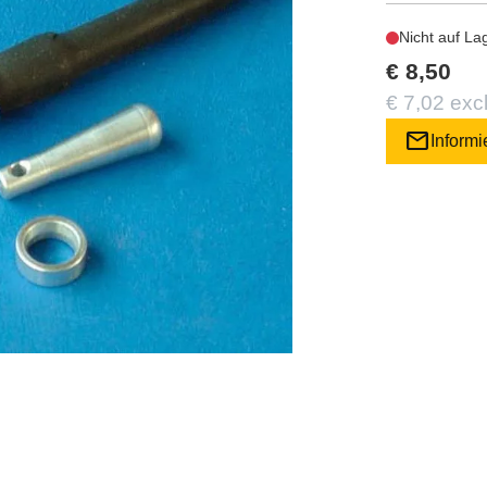
Nicht auf La
€ 8,50
€ 7,02 exc
mail
Informi