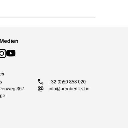
 Medien
cs
call
s

+32 (0)50 858 020
alternate_email
eenweg 367

info@aerobertics.be
ge
