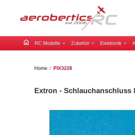
home
RC Modelle
Zubehör
Elektronik
A
Home
PIX3228
Extron - Schlauchanschluss 