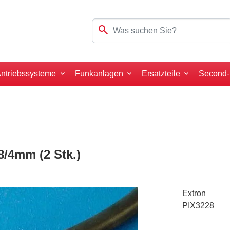
search
ntriebssysteme
Funkanlagen
Ersatzteile
Second
8/4mm (2 Stk.)
Extron
PIX3228