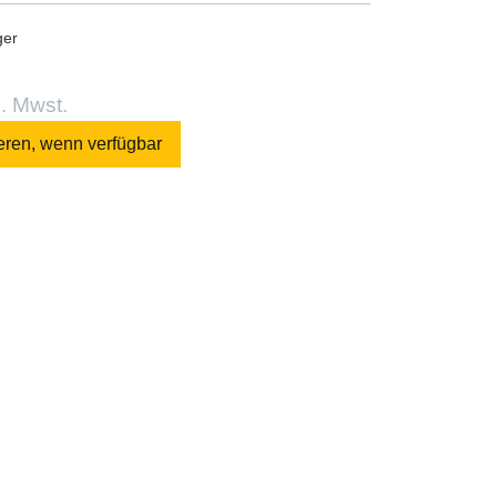
ger
l. Mwst.
eren, wenn verfügbar