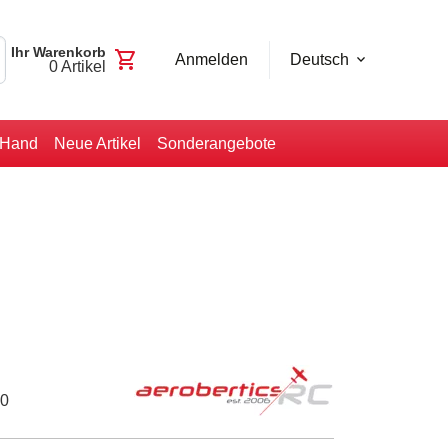
Ihr Warenkorb
shopping_cart
Anmelden
Deutsch
0
Artikel
-Hand
Neue Artikel
Sonderangebote
00