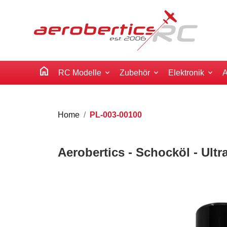
home
RC Modelle
Zubehör
Elektronik
A
Home
PL-003-00100
Aerobertics - Schocköl - Ultr