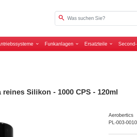
search
ntriebssysteme
Funkanlagen
Ersatzteile
Second
a reines Silikon - 1000 CPS - 120ml
Aerobertics
PL-003-001