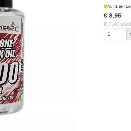
Nur 1 auf La
€ 8,95
€ 7,40 exc