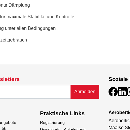
stente Dämpfung
für maximale Stabilität und Kontrolle
ng unter allen Bedingungen
gzeitgebrauch
sletters
Soziale
Anmelden
Aeroberti
Praktische Links
Aerobertic
sangebote
Registrierung
Maalse St
 🎁
Downloads - Anleitungen