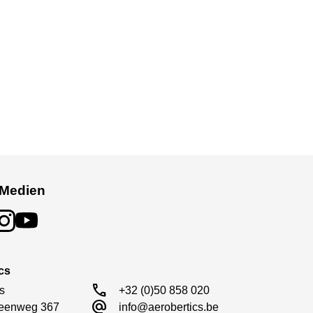
 Medien
cs
call
s

+32 (0)50 858 020
alternate_email
eenweg 367

info@aerobertics.be