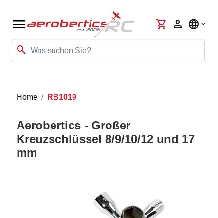
menu
shopping_cart
person
language
search
Home
RB1019
Aerobertics - Großer
Kreuzschlüssel 8/9/10/12 und 17
mm