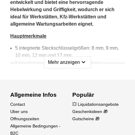
entwickelt und bietet eine hervorragende
Hebelwirkung und Griffigkeit, wodurch er sich
ideal für Werkstätten, Kfz-Werkstätten und
allgemeine Wartungsarbeiten eignet.
Hauptmerkmale
5 integrierte Steckschlüsselgrößen: 8 mm, 9 mm,
10 mm, 12 mm und 17 mm
expand_more
Mehr anzeigen
Kreuzdesign: Gewährleistet maximales
Drehmoment und einfache Handhabung
Robuste Konstruktion: Aus hochfestem Stahl für
lange Lebensdauer
Korrosionsbeständige Oberfläche: Schützt vor Rost
Allgemeine Infos
Populär
und Verschleiß
Contact
💥 Liquidationsangebote
Ergonomische Handhabung: Ausgewogenes
Uber uns
Geschenkideen 🎁
Design für komfortablen Griff und Kontrolle
Offnungszeiten
Gutscheine 🎁
Technische Daten
Allgemeine Bedingungen -
B2C