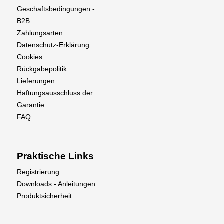
Marke: Aerobertics
Geschaftsbedingungen -
Produkttyp: Großer Kreuzschlüssel /
B2B
Kreuzschraubenschlüssel
Zahlungsarten
Größen: 8 / 9 / 10 / 12 / 17 mm
Datenschutz-Erklärung
Material: Gehärteter Stahl
Cookies
Oberfläche: Verchromt oder korrosionsbeständige
Rückgabepolitik
Beschichtung (je nach Modell)
Lieferungen
Anwendung: Befestigen / Lösen von Muttern und
Haftungsausschluss der
Schrauben
Garantie
FAQ
Lieferumfang
1 × Aerobertics Großer Kreuzschlüssel
Praktische Links
Registrierung
Downloads - Anleitungen
Produktsicherheit