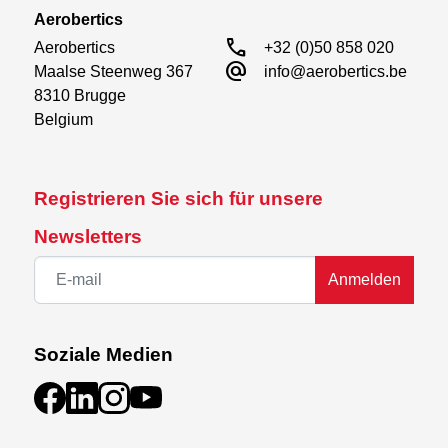
Aerobertics
call
Aerobertics

+32 (0)50 858 020
alternate_email
Maalse Steenweg 367

info@aerobertics.be
8310 Brugge

Belgium
Registrieren Sie sich für unsere
Newsletters
Anmelden
Soziale Medien