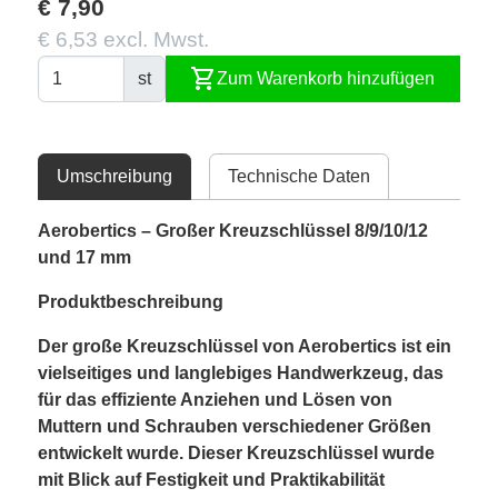
€ 7,90
€ 6,53 excl. Mwst.
shopping_cart
st
Zum Warenkorb hinzufügen
Umschreibung
Technische Daten
Aerobertics – Großer Kreuzschlüssel 8/9/10/12
und 17 mm
Produktbeschreibung
Der große Kreuzschlüssel von Aerobertics ist ein
vielseitiges und langlebiges Handwerkzeug, das
für das effiziente Anziehen und Lösen von
Muttern und Schrauben verschiedener Größen
entwickelt wurde. Dieser Kreuzschlüssel wurde
mit Blick auf Festigkeit und Praktikabilität