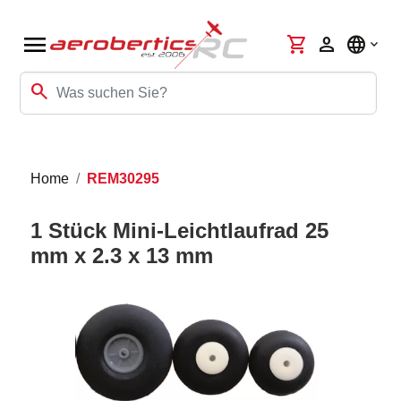
menu
shopping_cart
person
language
search
Home
REM30295
1 Stück Mini-Leichtlaufrad 25
mm x 2.3 x 13 mm