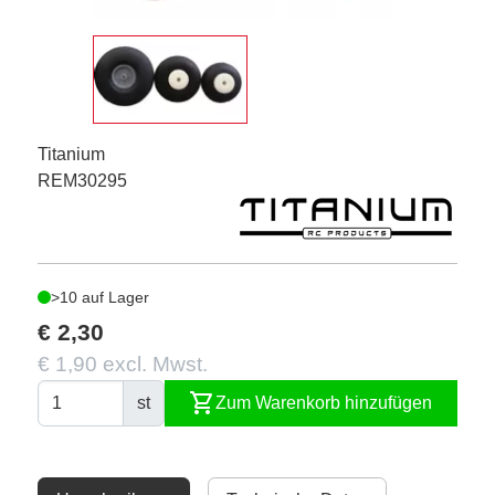
Titanium
REM30295
>10 auf Lager
€ 2,30
€ 1,90 excl. Mwst.
shopping_cart
st
Zum Warenkorb hinzufügen