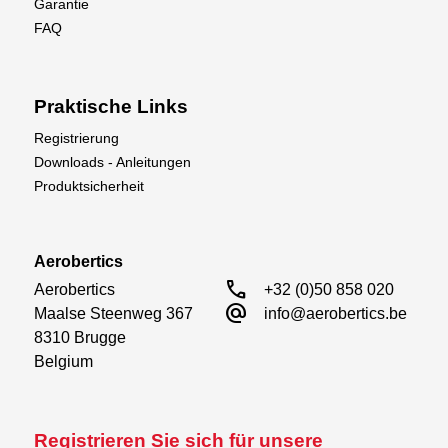
Garantie
FAQ
Praktische Links
Registrierung
Downloads - Anleitungen
Produktsicherheit
Aerobertics
call
Aerobertics

+32 (0)50 858 020
alternate_email
Maalse Steenweg 367

info@aerobertics.be
8310 Brugge

Belgium
Registrieren Sie sich für unsere