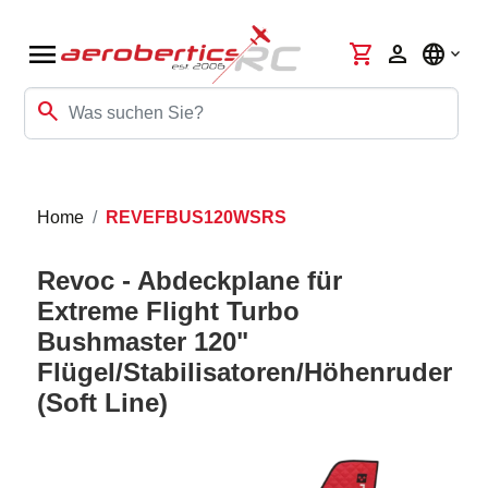
menu
shopping_cart
person
language
search
Home
REVEFBUS120WSRS
Revoc - Abdeckplane für
Extreme Flight Turbo
Bushmaster 120"
Flügel/Stabilisatoren/Höhenruder
(Soft Line)