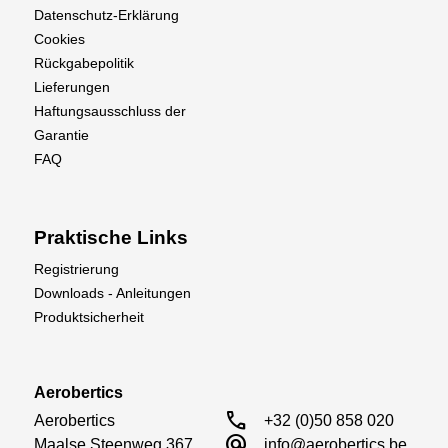
Datenschutz-Erklärung
Cookies
Rückgabepolitik
Lieferungen
Haftungsausschluss der
Garantie
FAQ
Praktische Links
Registrierung
Downloads - Anleitungen
Produktsicherheit
Aerobertics
call
Aerobertics

+32 (0)50 858 020
alternate_email
Maalse Steenweg 367

info@aerobertics.be