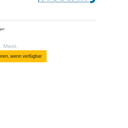
ger
l. Mwst.
eren, wenn verfügbar