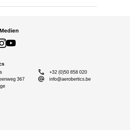
 Medien
cs
call
s

+32 (0)50 858 020
alternate_email
eenweg 367

info@aerobertics.be
ge
