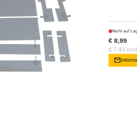
Nicht auf La
€ 8,99
€ 7,43 exc
mail
Informi