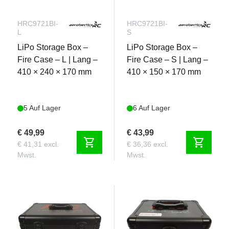
verantwortungsvolle Entscheidung für die
Umwelt:
HRC9721BI-
HRC9721BI-
L
S
Hocheffiziente Energienutzung.
Nahezu 100% recycelbar, unterstützt nachhaltige
LiPo Storage Box –
LiPo Storage Box –
Praktiken.
Fire Case – L | Lang –
Fire Case – S | Lang –
410 × 240 × 170 mm
410 × 150 × 170 mm
Für Modellbauer, die eine sichere, langlebige und
umweltfreundliche Energielösung suchen, sind
die Ro-Power ULTRA LiFePO4-Akkus von
5 Auf Lager
6 Auf Lager
Aerobertics einfach die intelligentere Wahl.
€ 49,99
€ 43,99
shopping_cart
shopping_cart
€ 41,31 excl.
€ 36,36 excl.
Mwst.
Mwst.