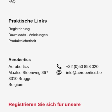
FAQ
Praktische Links
Registrierung
Downloads - Anleitungen
Produktsicherheit
Aerobertics
call
Aerobertics

+32 (0)50 858 020
alternate_email
Maalse Steenweg 367

info@aerobertics.be
8310 Brugge

Belgium
Registrieren Sie sich für unsere