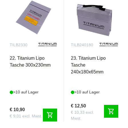
TILB2330
TILB240180
22. Titanium Lipo
23. Titanium Lipo
Tasche 300x230mm
Tasche
240x180x65mm
>10 auf Lager
>10 auf Lager
€ 12,50
€ 10,90
shopping_cart
€ 10,33 excl.
shopping_cart
€ 9,01 excl. Mwst.
Mwst.