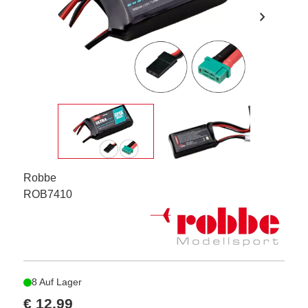
chevron_right
Robbe
ROB7410
8 Auf Lager
€ 12,99