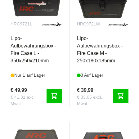
HRC9721L
HRC9721M
Lipo-
Lipo-
Aufbewahrungsbox -
Aufbewahrungsbox -
Fire Case L -
Fire Case M -
350x250x210mm
250x180x185mm
Nur 1 auf Lager
3 Auf Lager
€ 49,99
€ 39,99
shopping_cart
shopping_cart
€ 41,31 excl.
€ 33,05 excl.
Mwst.
Mwst.