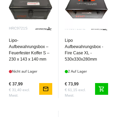
HRC9721S
HRC9721XL
Lipo-
Lipo
Aufbewahrungsbox –
Aufbewahrungsbox -
Feuerfester Koffer S –
Fire Case XL -
230 x 143 x 140 mm
530x330x280mm
Nicht auf Lager
2 Auf Lager
€ 37,99
€ 73,99
mail
shopping_cart
€ 31,40 excl.
€ 61,15 excl.
Mwst.
Mwst.