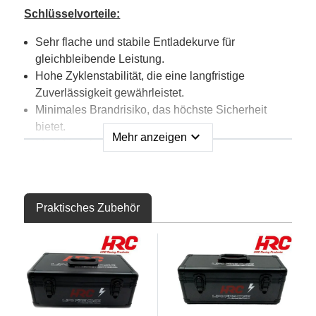
Schlüsselvorteile:
Sehr flache und stabile Entladekurve für
gleichbleibende Leistung.
Hohe Zyklenstabilität, die eine langfristige
Zuverlässigkeit gewährleistet.
Minimales Brandrisiko, das höchste Sicherheit
bietet.
expand_more
Mehr anzeigen
Ideal für schwer zugängliche Installationen –
einmal eingesetzt, bleiben sie zuverlässig, ohne
dass sie häufig entfernt werden müssen.
Vormontiert mit JR-, MPX- und XH-Anschlüssen
Praktisches Zubehör
sind die Ro-Power ULTRA LiFePO4-Akkus voll
kompatibel mit allen gängigen
Empfängersystemen und lassen sich nahtlos in
Ihr Setup integrieren.
Neben der Leistung sind diese Akkus auch eine