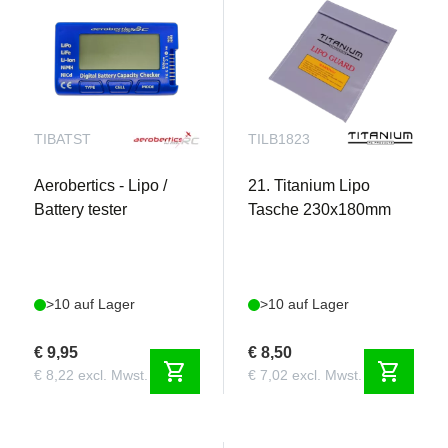
TIBATST
TILB1823
Aerobertics - Lipo /
21. Titanium Lipo
Battery tester
Tasche 230x180mm
>10 auf Lager
>10 auf Lager
€ 9,95
€ 8,50
shopping_cart
shopping_cart
€ 8,22 excl. Mwst.
€ 7,02 excl. Mwst.