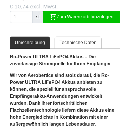
€ 10,74 excl. Mwst.
shopping_cart
st
Zum Warenkorb hinzufügen
Umschreibung
Technische Daten
Ro-Power ULTRA LiFePO4 Akkus – Die
zuverlässige Stromquelle für Ihren Empfänger
Wir von Aerobertics sind stolz darauf, die Ro-
Power ULTRA LiFePO4 Akkus anbieten zu
können, die speziell für anspruchsvolle
Empfängerakku-Anwendungen entwickelt
wurden. Dank ihrer fortschrittlichen
Flachzellentechnologie liefern diese Akkus eine
hohe Energiedichte in Kombination mit einer
außergewöhnlich langen Lebensdauer.