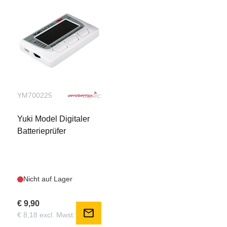
YM700225
Yuki Model Digitaler
Batterieprüfer
Nicht auf Lager
€ 9,90
mail
€ 8,18 excl. Mwst.