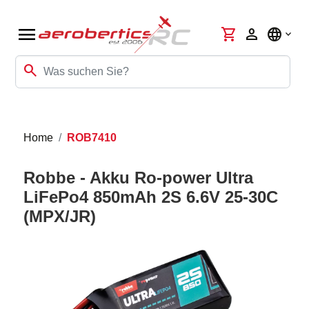
menu
shopping_cart
person
language
search
Home
ROB7410
Robbe - Akku Ro-power Ultra
LiFePo4 850mAh 2S 6.6V 25-30C
(MPX/JR)