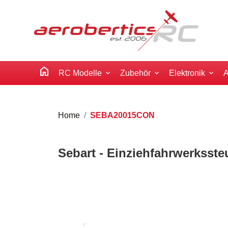
home
RC Modelle
Zubehör
Elektronik
A
Home
SEBA20015CON
Sebart - Einziehfahrwerksste