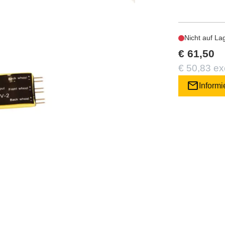
Nicht auf La
€ 61,50
€ 50,83 ex
mail
Informi