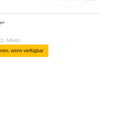
ger
cl. Mwst.
eren, wenn verfügbar