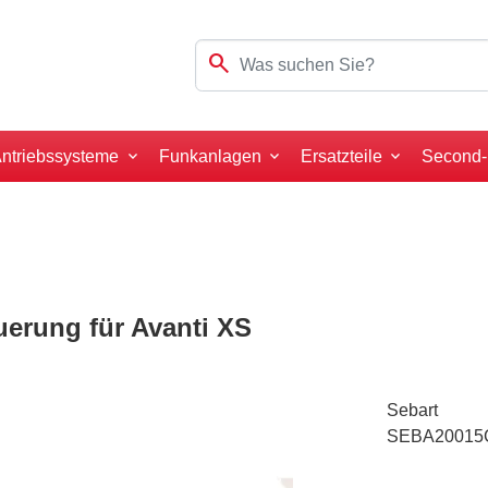
search
ntriebssysteme
Funkanlagen
Ersatzteile
Second
uerung für Avanti XS
Sebart
SEBA2001