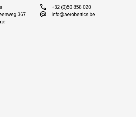
call
s

+32 (0)50 858 020
alternate_email
eenweg 367

info@aerobertics.be
ge
