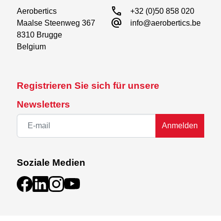
call
Aerobertics

+32 (0)50 858 020
alternate_email
Maalse Steenweg 367

info@aerobertics.be
8310 Brugge

Belgium
Registrieren Sie sich für unsere
Newsletters
Anmelden
Soziale Medien