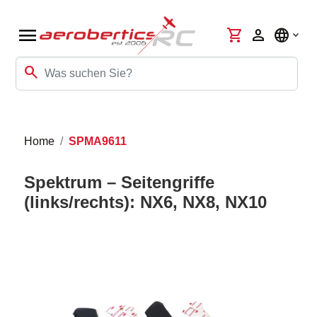
menu
shopping_cart
person
language
search
Home
SPMA9611
Spektrum – Seitengriffe
(links/rechts): NX6, NX8, NX10