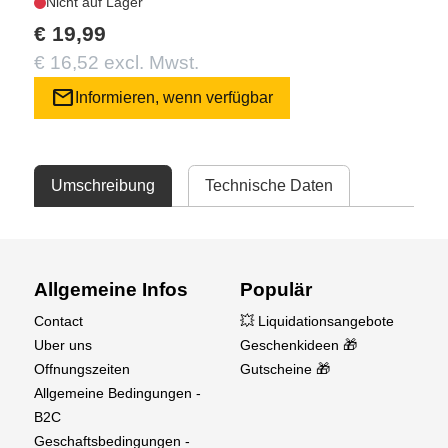
Nicht auf Lager
€ 19,99
€ 16,52 excl. Mwst.
mail
Informieren, wenn verfügbar
Umschreibung
Technische Daten
Allgemeine Infos
Populär
Contact
💥 Liquidationsangebote
Uber uns
Geschenkideen 🎁
Offnungszeiten
Gutscheine 🎁
Allgemeine Bedingungen -
B2C
Geschaftsbedingungen -