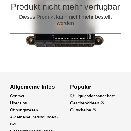
Produkt nicht mehr verfügbar
Dieses Produkt kann nicht mehr bestellt
werden
Allgemeine Infos
Populär
Contact
💥 Liquidationsangebote
Uber uns
Geschenkideen 🎁
Offnungszeiten
Gutscheine 🎁
Allgemeine Bedingungen -
B2C