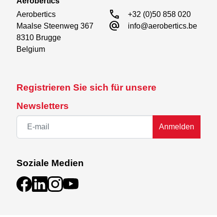
Aerobertics
call
Aerobertics

+32 (0)50 858 020
alternate_email
Maalse Steenweg 367

info@aerobertics.be
8310 Brugge

Belgium
Registrieren Sie sich für unsere
Newsletters
Anmelden
Soziale Medien