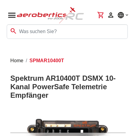
menu
shopping_cart
person
language
search
Home
SPMAR10400T
Spektrum AR10400T DSMX 10-
Kanal PowerSafe Telemetrie
Empfänger