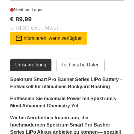
Nicht auf Lager
€ 89,99
€ 74,37 excl. Mwst.
mail
Informieren, wenn verfügbar
Umschreibung
Technische Daten
Spektrum Smart Pro Basher Series LiPo Battery –
Entwickelt für ultimatives Backyard Bashing
Entfesseln Sie maximale Power mit Spektrum’s
Most Advanced Chemistry Yet
Wir bei Aerobertics freuen uns, die
hochmodernen Spektrum Smart Pro Basher
Series LiPo Akkus anbieten zu können— speziell