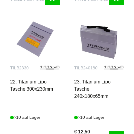
Neue Graphen-LiPo-Chemie der Pro-Serie
Die neue LiPo-Chemie der Pro-Serie zeichnet sich
durch ein innovatives Graphen-Polymer aus, das
TILB2330
TILB240180
eine konstant höhere durchschnittliche
Entladespannung über die gesamte Entladekurve
22. Titanium Lipo
23. Titanium Lipo
bietet. Der klassenführende niedrige
Tasche 300x230mm
Tasche
Innenwiderstand bietet Fahrern einen höheren
240x180x65mm
Strom pro Lauf (der Motor und ESC mit optimaler
Geschwindigkeit/Leistung versorgt), was
bedeutet, dass Basher weniger Spannungsabfall
>10 auf Lager
>10 auf Lager
und eine längere Gesamtlebensdauer des Akkus
erhalten.
€ 12,50