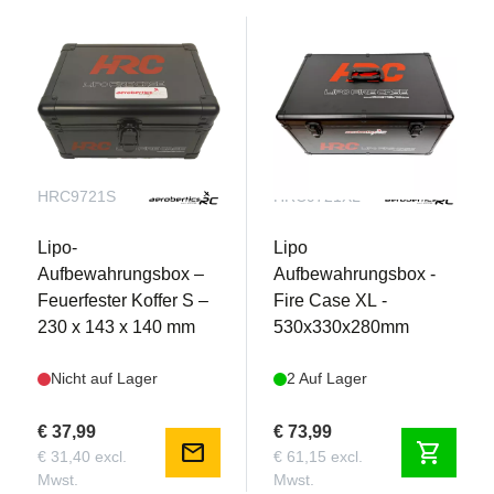
Automatische Ladefunktion bei Verwendung mit
Spektrum Smart Chargern
Dünneres Gehäuse ermöglicht eine höhere
Energiedichte bei gleichbleibender Haltbarkeit
Ideal für Hardcore-Basher, die maximale Laufzeit
und Zuverlässigkeit suchen
HRC9721S
HRC9721XL
Lipo-
Lipo
Aufbewahrungsbox –
Aufbewahrungsbox -
Feuerfester Koffer S –
Fire Case XL -
230 x 143 x 140 mm
530x330x280mm
Nicht auf Lager
2 Auf Lager
€ 37,99
€ 73,99
mail
shopping_cart
€ 31,40 excl.
€ 61,15 excl.
Mwst.
Mwst.