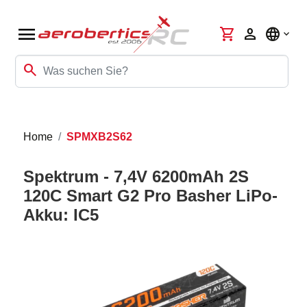
menu
shopping_cart
person
language
search
Home
SPMXB2S62
Spektrum - 7,4V 6200mAh 2S
120C Smart G2 Pro Basher LiPo-
Akku: IC5