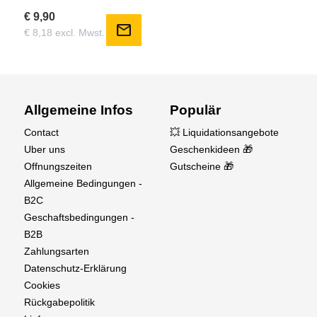
€ 9,90
mail
€ 8,18 excl. Mwst.
Allgemeine Infos
Populär
Contact
💥 Liquidationsangebote
Uber uns
Geschenkideen 🎁
Offnungszeiten
Gutscheine 🎁
Allgemeine Bedingungen -
Smart Auto Storage Discharge
B2C
Geschaftsbedingungen -
Spektrum™ Smart Pro-Series Batterien kümmern
B2B
sich praktisch um sich selbst. Die Batterien der
Zahlungsarten
Pro-Serie sind ab Werk so programmiert, dass sie
Datenschutz-Erklärung
sich nach 72 Stunden Inaktivität automatisch auf
Cookies
eine sichere Speicherspannung von 3,90 V
Rückgabepolitik
entladen. Das Ergebnis ist eine längere