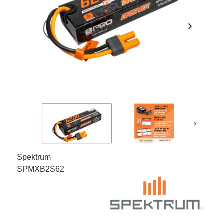
chevron_right
›
Spektrum
SPMXB2S62