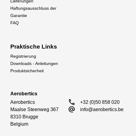
Lieferungen
Lebensdauer der Batterie, eine bessere Leistung
Haftungsausschluss der
über die gesamte Lebensdauer des Akkus und
Garantie
die Gewissheit, dass Ihre Smart-Batterie
FAQ
wartungsfrei ist. Der Benutzer kann die
Einstellungen für die automatische Speicherung
der Batterie je nach Vorlieben ändern.
Praktische Links
Registrierung
Downloads - Anleitungen
Produktsicherheit
Aerobertics
call
Aerobertics

+32 (0)50 858 020
alternate_email
Maalse Steenweg 367

info@aerobertics.be
8310 Brugge

Belgium