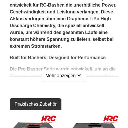
entwickelt für RC-Basher, die unerbittliche Power,
Geschwindigkeit und Leistung verlangen. Diese
Akkus verfügen über eine Graphene LiPo High
Discharge Chemistry, die speziell entwickelt
wurde, um während des gesamten Laufs eine
konstant höhere Spannung zu liefern, selbst bei
extremen Stromstärken.
Built for Bashers, Designed for Performance
Die Pro Basher Serie wurde entwickelt, um an die
expand_more
Mehr anzeigen
Grenzen zu gehen. Durch die Verwendung eines
leichten, dünneren Hartschalendesigns bieten
diese Akkus höhere mAh-Kapazitäten bei
gleichem Platzbedarf und sorgen für längere
Laufzeiten ohne Kompromisse bei Passform oder
Praktisches Zubehör
Haltbarkeit. Das steife und stoßfeste Gehäuse ist
so gebaut, dass es aggressivem Bashing, harten
Sprüngen und Hochgeschwindigkeitsfahrten