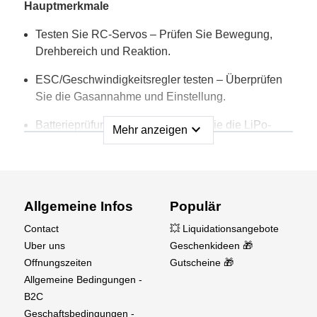
Hauptmerkmale
Testen Sie RC-Servos – Prüfen Sie Bewegung,
Drehbereich und Reaktion.
ESC/Geschwindigkeitsregler testen – Überprüfen
Sie die Gasannahme und Einstellung.
Batterieprüfungsfunktion – Testen Sie die LiPo-
expand_more
Mehr anzeigen
Spannung und die Verbindungen sicher.
Kompakt & Tragbar – Leicht, einfach in einer
Feldausrüstung zu tragen.
Allgemeine Infos
Populär
Einfache Bedienung – Plug-and-Play für eine
Contact
💥 Liquidationsangebote
schnelle Diagnose ohne komplexe Einrichtung.
Uber uns
Geschenkideen 🎁
Ideal für
Offnungszeiten
Gutscheine 🎁
Allgemeine Bedingungen -
RC Flugzeuge, Autos, und Boote
B2C
Geschaftsbedingungen -