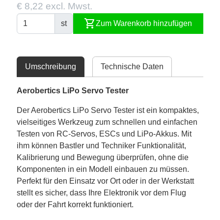
€ 8,22 excl. Mwst.
shopping_cart
st
Zum Warenkorb hinzufügen
Umschreibung
Technische Daten
Aerobertics LiPo Servo Tester
Der Aerobertics LiPo Servo Tester ist ein kompaktes,
vielseitiges Werkzeug zum schnellen und einfachen
Testen von RC-Servos, ESCs und LiPo-Akkus. Mit
ihm können Bastler und Techniker Funktionalität,
Kalibrierung und Bewegung überprüfen, ohne die
Komponenten in ein Modell einbauen zu müssen.
Perfekt für den Einsatz vor Ort oder in der Werkstatt
stellt es sicher, dass Ihre Elektronik vor dem Flug
oder der Fahrt korrekt funktioniert.