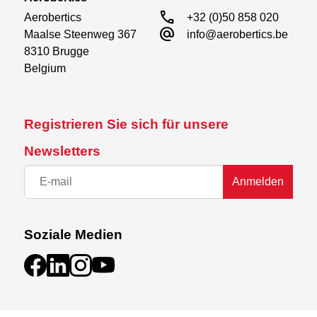
call
Aerobertics

+32 (0)50 858 020
alternate_email
Maalse Steenweg 367

info@aerobertics.be
8310 Brugge

Belgium
Registrieren Sie sich für unsere
Newsletters
Anmelden
Soziale Medien