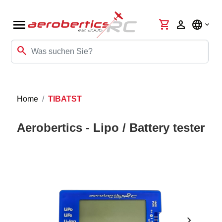
menu
shopping_cart
person
language
search
Home
TIBATST
Aerobertics - Lipo / Battery tester
chevron_right