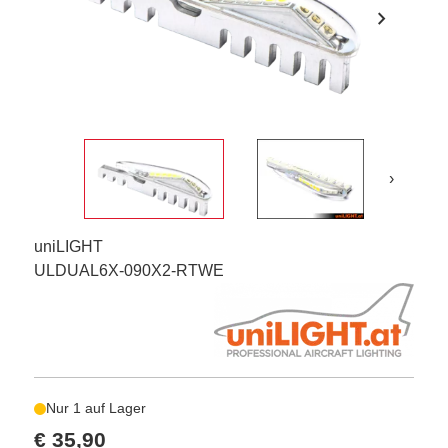
chevron_right
›
uniLIGHT
ULDUAL6X-090X2-RTWE
Nur 1 auf Lager
€ 35,90