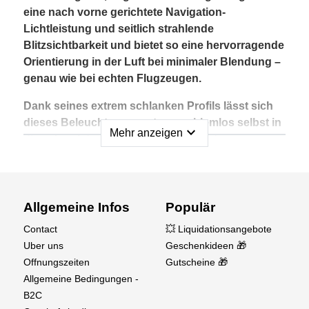
eine nach vorne gerichtete Navigation-
Lichtleistung und seitlich strahlende
Blitzsichtbarkeit und bietet so eine hervorragende
Orientierung in der Luft bei minimaler Blendung –
genau wie bei echten Flugzeugen.
Dank seines extrem schlanken Profils lässt sich
dieses Beleuchtungssystem problemlos selbst in
expand_more
Mehr anzeigen
die schmalsten Flügelspitzen von Jets,
Sportflugzeugen und Segelflugzeugen
integrieren.
Hauptmerkmale
Allgemeine Infos
Populär
Ultrakompaktes 6-mm-Profil für beengte
Contact
💥 Liquidationsangebote
Einbausituationen
Uber uns
Geschenkideen 🎁
Doppelfunktion: Navigation + Blinklicht
Offnungszeiten
Gutscheine 🎁
Optimierte Lichtverteilung für maximale
Allgemeine Bedingungen -
Sichtbarkeit
B2C