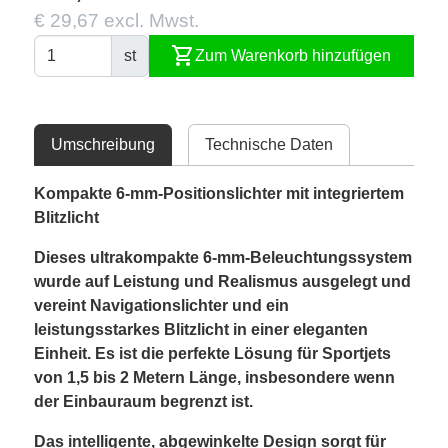
€ 29,67 excl. Mwst.
shopping_cart
st
Zum Warenkorb hinzufügen
Umschreibung
Technische Daten
Kompakte 6-mm-Positionslichter mit integriertem
Blitzlicht
Dieses ultrakompakte 6-mm-Beleuchtungssystem
wurde auf Leistung und Realismus ausgelegt und
vereint Navigationslichter und ein
leistungsstarkes Blitzlicht in einer eleganten
Einheit. Es ist die perfekte Lösung für Sportjets
von 1,5 bis 2 Metern Länge, insbesondere wenn
der Einbauraum begrenzt ist.
Das intelligente, abgewinkelte Design sorgt für