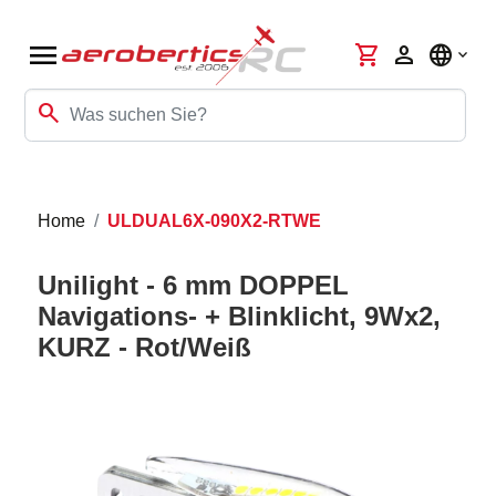
menu
shopping_cart
person
language
search
Home
ULDUAL6X-090X2-RTWE
Unilight - 6 mm DOPPEL
Navigations- + Blinklicht, 9Wx2,
KURZ - Rot/Weiß