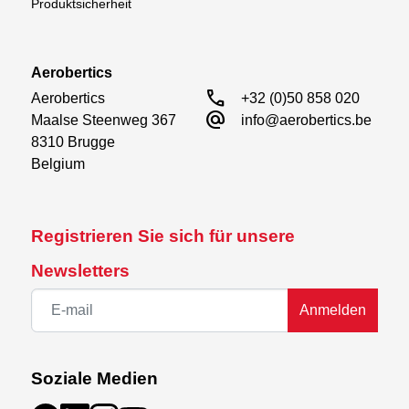
Produktsicherheit
Aerobertics
call
Aerobertics

+32 (0)50 858 020
alternate_email
Maalse Steenweg 367

info@aerobertics.be
8310 Brugge

Belgium
Registrieren Sie sich für unsere
Newsletters
Anmelden
Soziale Medien