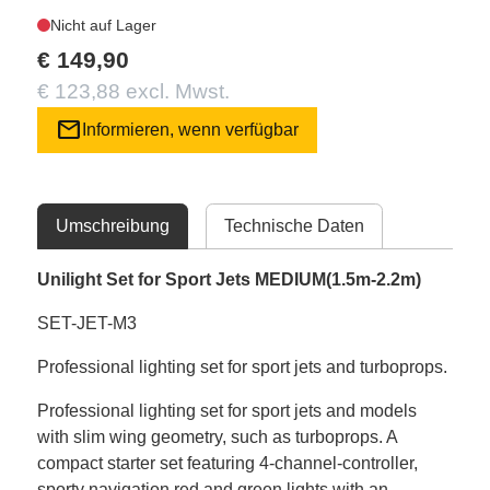
Nicht auf Lager
€ 149,90
€ 123,88 excl. Mwst.
mail
Informieren, wenn verfügbar
Umschreibung
Technische Daten
Unilight Set for Sport Jets MEDIUM(1.5m-2.2m)
SET-JET-M3
Professional lighting set for sport jets and turboprops.
Professional lighting set for sport jets and models
with slim wing geometry, such as turboprops. A
compact starter set featuring 4-channel-controller,
sporty navigation red and green lights with an