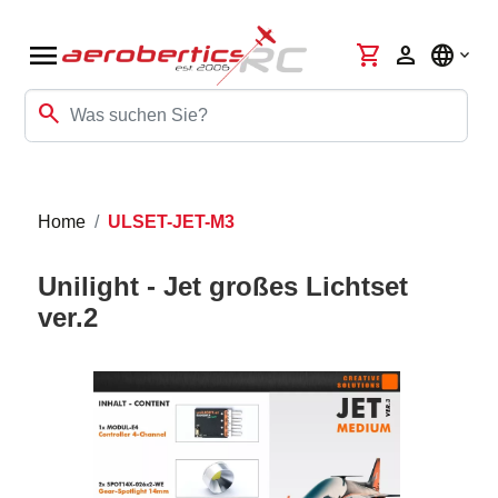
menu
shopping_cart
person
language
search
Home
ULSET-JET-M3
Unilight - Jet großes Lichtset
ver.2