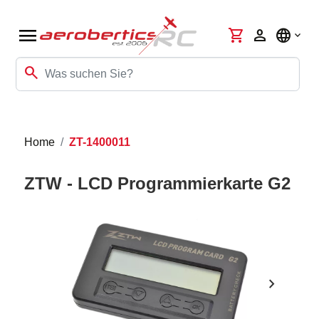
menu
shopping_cart
person
language
search
Home
ZT-1400011
ZTW - LCD Programmierkarte G2
chevron_right