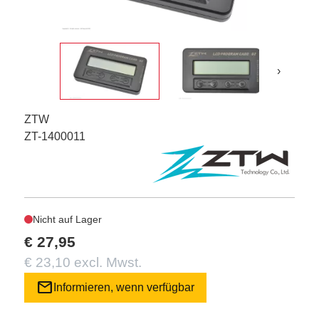
›
ZTW
ZT-1400011
Nicht auf Lager
€ 27,95
€ 23,10 excl. Mwst.
mail
Informieren, wenn verfügbar