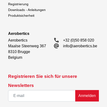
Registrierung
Downloads - Anleitungen
Produktsicherheit
Aerobertics
call
Aerobertics

+32 (0)50 858 020
alternate_email
Maalse Steenweg 367

info@aerobertics.be
8310 Brugge

Belgium
Registrieren Sie sich für unsere
Newsletters
Anmelden