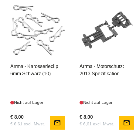
AR320005
AR320181
Arrma - Karosserieclip
Arrma - Motorschutz:
6mm Schwarz (10)
2013 Spezifikation
Nicht auf Lager
Nicht auf Lager
€ 8,00
€ 8,00
mail
mail
€ 6,61 excl. Mwst.
€ 6,61 excl. Mwst.