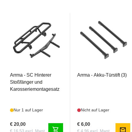
AR320319
AR320331
Arrma - SC Hinterer
Arrma - Akku-Türstift (3)
Stoßfänger und
Karosseriemontagesatz
Nur 1 auf Lager
Nicht auf Lager
€ 20,00
€ 6,00
shopping_cart
mail
€ 16,53 excl. Mwst.
€ 4,96 excl. Mwst.