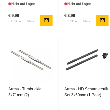
Nicht auf Lager
Nicht auf Lager
€ 9,99
€ 3,99
mail
mail
€ 8,26 excl. Mwst.
€ 3,30 excl. Mwst.
AR330065
AR330146
Arrma - Turnbuckle
Arrma - HD Scharnierstift
3x71mm (2)
Set 3x50mm (1 Paar)