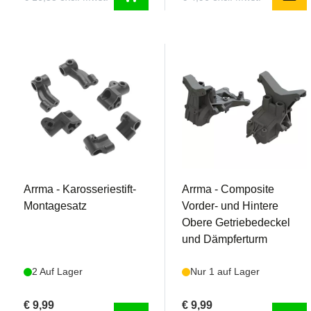
AR320365
AR320399
Arrma - Karosseriestift-
Arrma - Composite
Montagesatz
Vorder- und Hintere
Obere Getriebedeckel
und Dämpferturm
2 Auf Lager
Nur 1 auf Lager
€ 9,99
€ 9,99