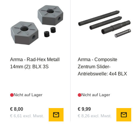
AR310871
AR310884
Arrma - Rad-Hex Metall
Arrma - Composite
14mm (2): BLX 3S
Zentrum Slider-
Antriebswelle: 4x4 BLX
Nicht auf Lager
Nicht auf Lager
€ 8,00
€ 9,99
mail
mail
€ 6,61 excl. Mwst.
€ 8,26 excl. Mwst.