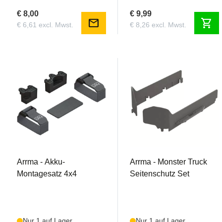
€ 8,00
€ 9,99
mail
shopping_cart
€ 6,61 excl. Mwst.
€ 8,26 excl. Mwst.
AR320413
AR320414
Arrma - Akku-
Arrma - Monster Truck
Montagesatz 4x4
Seitenschutz Set
Nur 1 auf Lager
Nur 1 auf Lager