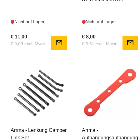
Nicht auf Lager
Nicht auf Lager
€ 11,00
€ 8,00
mail
mail
€ 9,09 excl. Mwst.
€ 6,61 excl. Mwst.
AR330223
AR330229
Arrma - Lenkung Camber
Arrma -
Link Set
Aufhängungsaufhängung