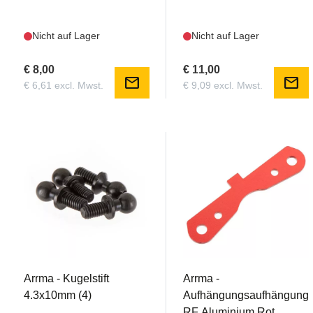
Nicht auf Lager
Nicht auf Lager
€ 8,00
€ 11,00
mail
mail
€ 6,61 excl. Mwst.
€ 9,09 excl. Mwst.
AR330171
AR330186
Arrma - Kugelstift
Arrma -
4.3x10mm (4)
Aufhängungsaufhängung
RF Aluminium Rot