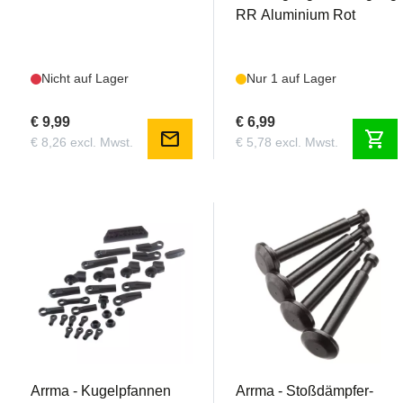
RR Aluminium Rot
Nicht auf Lager
Nur 1 auf Lager
€ 9,99
€ 6,99
mail
shopping_cart
€ 8,26 excl. Mwst.
€ 5,78 excl. Mwst.
AR330230
AR330231
Arrma - Kugelpfannen
Arrma - Stoßdämpfer-