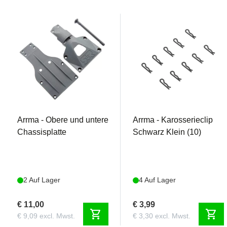
AR320203
AR320209
Arrma - Obere und untere
Arrma - Karosserieclip
Chassisplatte
Schwarz Klein (10)
2 Auf Lager
4 Auf Lager
€ 11,00
€ 3,99
shopping_cart
shopping_cart
€ 9,09 excl. Mwst.
€ 3,30 excl. Mwst.