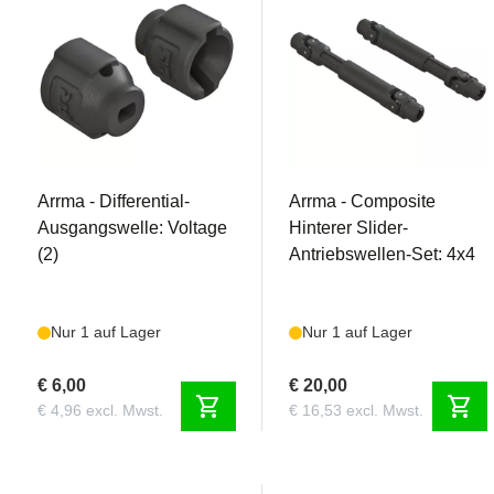
AR310862
AR310864
Arrma - Differential-
Arrma - Composite
Ausgangswelle: Voltage
Hinterer Slider-
(2)
Antriebswellen-Set: 4x4
Nur 1 auf Lager
Nur 1 auf Lager
€ 6,00
€ 20,00
shopping_cart
shopping_cart
€ 4,96 excl. Mwst.
€ 16,53 excl. Mwst.