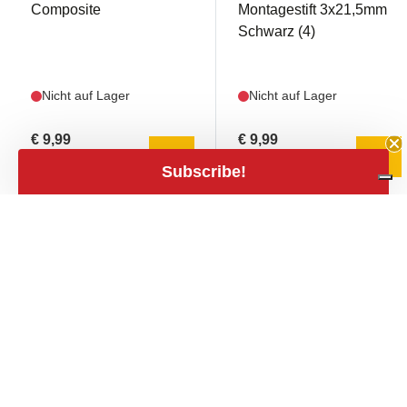
Composite
Montagestift 3x21,5mm
Schwarz (4)
Nicht auf Lager
Nicht auf Lager
€ 9,99
€ 9,99
mail
mail
€ 8,26 excl. Mwst.
€ 8,26 excl. Mwst.
Subscribe!
close
Filters
Filters
Preis
expand_less
€2
€150
AR330303
AR330378
€2
€150