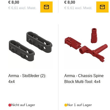
€ 8,00
€ 8,00
mail
mail
€ 6,61 excl. Mwst.
€ 6,61 excl. Mwst.
AR320410
AR320411
Arrma - Stoßfeder (2):
Arrma - Chassis Spine
4x4
Block Multi-Tool: 4x4
Nicht auf Lager
Nur 1 auf Lager