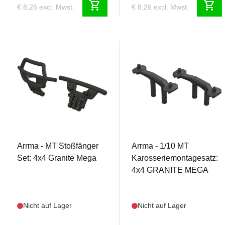
shopping_cart
shopping_cart
€ 8,26 excl. Mwst.
€ 8,26 excl. Mwst.
AR320402
AR320404
Arrma - MT Stoßfänger
Arrma - 1/10 MT
Set: 4x4 Granite Mega
Karosseriemontagesatz:
4x4 GRANITE MEGA
Nicht auf Lager
Nicht auf Lager