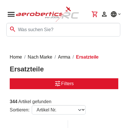
menu
shopping_cart
person
language
search
Home
Nach Marke
Arrma
Ersatzteile
Ersatzteile
tune
Filters
344
Artikel gefunden
Sortieren: