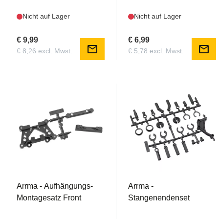
Nicht auf Lager
Nicht auf Lager
€ 9,99
€ 6,99
mail
mail
€ 8,26 excl. Mwst.
€ 5,78 excl. Mwst.
AR330168
AR330169
Arrma - Aufhängungs-
Arrma -
Montagesatz Front
Stangenendenset