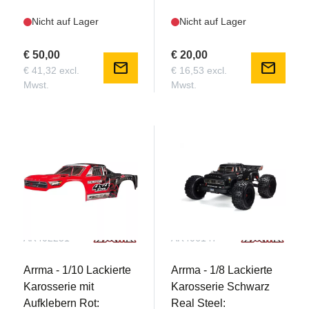
Nicht auf Lager
Nicht auf Lager
€ 50,00
€ 20,00
mail
mail
€ 41,32 excl.
€ 16,53 excl.
Mwst.
Mwst.
AR402251
AR406147
Arrma - 1/10 Lackierte
Arrma - 1/8 Lackierte
Karosserie mit
Karosserie Schwarz
Aufklebern Rot:
Real Steel: