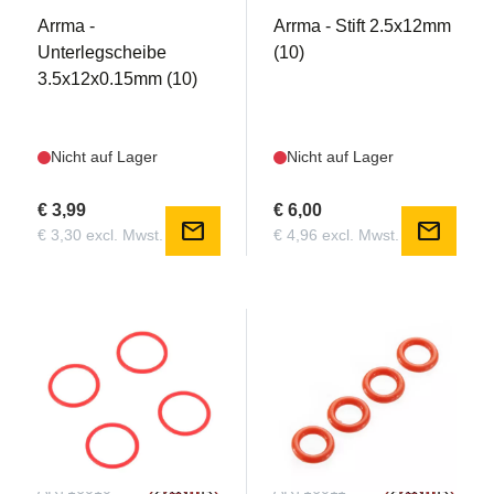
Arrma -
Arrma - Stift 2.5x12mm
Unterlegscheibe
(10)
3.5x12x0.15mm (10)
Nicht auf Lager
Nicht auf Lager
€ 3,99
€ 6,00
mail
mail
€ 3,30 excl. Mwst.
€ 4,96 excl. Mwst.
AR716010
AR716011