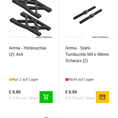
AR330516
AR330542
Arrma - Hinterachse
Arrma - Stahl-
(2): 4x4
Turnbuckle M4 x 48mm
Schwarz (2)
Nur 1 auf Lager
Nicht auf Lager
€ 8,99
€ 6,99
shopping_cart
mail
€ 7,43 excl. Mwst.
€ 5,78 excl. Mwst.