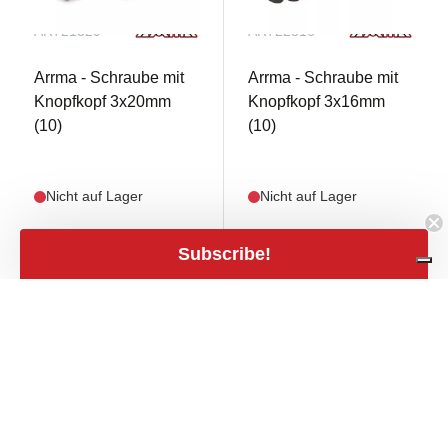
AR721320
AR722316
Arrma - Schraube mit
Arrma - Schraube mit
Knopfkopf 3x20mm
Knopfkopf 3x16mm
(10)
(10)
Nicht auf Lager
Nicht auf Lager
€ 3,99
€ 3,99
Subscribe!
mail
mail
€ 3,30 excl. Mwst.
€ 3,30 excl. Mwst.
close
Filters
Filters
Preis
expand_less
€2
€150