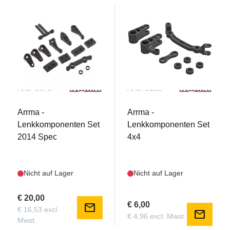
AR340079
AR340132
Arrma -
Arrma -
Lenkkomponenten Set
Lenkkomponenten Set
2014 Spec
4x4
Nicht auf Lager
Nicht auf Lager
€ 20,00
€ 6,00
mail
€ 16,53 excl.
mail
€ 4,96 excl. Mwst.
Mwst.