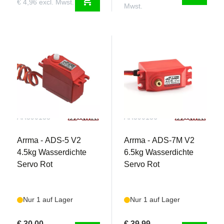
shopping_cart
€ 4,96 excl. Mwst.
Mwst.
AR390133
AR390136
Arrma - ADS-5 V2
Arrma - ADS-7M V2
4.5kg Wasserdichte
6.5kg Wasserdichte
Servo Rot
Servo Rot
Nur 1 auf Lager
Nur 1 auf Lager
€ 30,00
€ 39,99