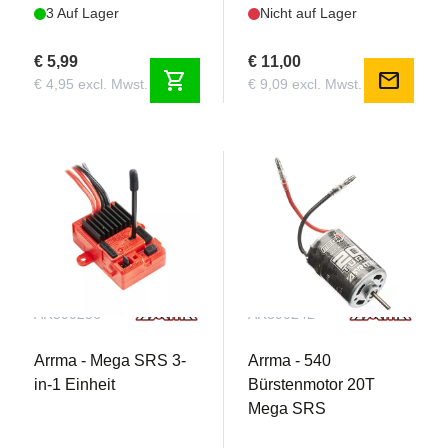
3 Auf Lager
Nicht auf Lager
€ 5,99
€ 11,00
shopping_cart
mail
€ 4,95 excl. Mwst.
€ 9,09 excl. Mwst.
AR390236
AR390242
Arrma - Mega SRS 3-
Arrma - 540
in-1 Einheit
Bürstenmotor 20T
Mega SRS