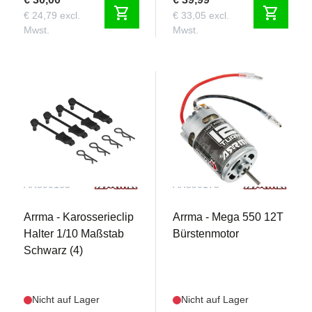
shopping_cart
shopping_cart
€ 24,79 excl.
€ 33,05 excl.
Mwst.
Mwst.
AR390165
AR390175
Arrma - Karosserieclip
Arrma - Mega 550 12T
Halter 1/10 Maßstab
Bürstenmotor
Schwarz (4)
Nicht auf Lager
Nicht auf Lager