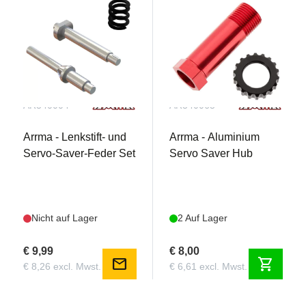
AR340004
AR340065
Arrma - Lenkstift- und
Arrma - Aluminium
Servo-Saver-Feder Set
Servo Saver Hub
Nicht auf Lager
2 Auf Lager
€ 9,99
€ 8,00
mail
shopping_cart
€ 8,26 excl. Mwst.
€ 6,61 excl. Mwst.