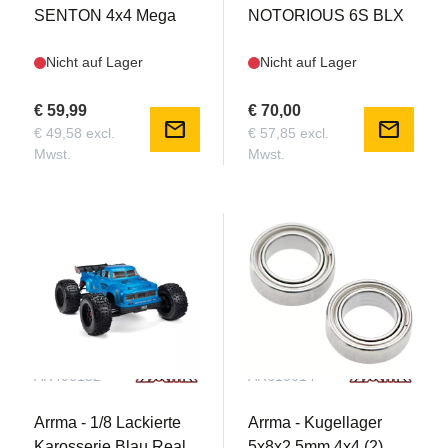
SENTON 4x4 Mega
NOTORIOUS 6S BLX
Nicht auf Lager
Nicht auf Lager
€ 59,99
€ 70,00
mail
mail
€ 49,58 excl.
€ 57,85 excl.
Mwst.
Mwst.
AR406152
AR610014
Arrma - 1/8 Lackierte
Arrma - Kugellager
Karosserie Blau Real
5x8x2.5mm 4x4 (2)