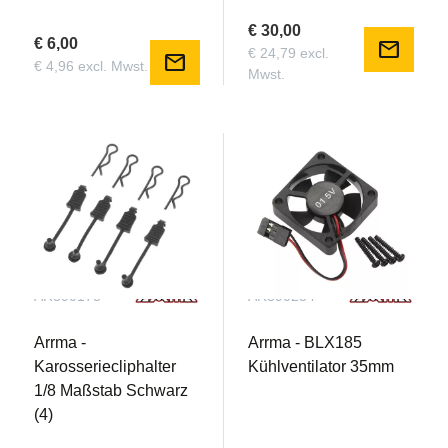
€ 30,00
€ 6,00
mail
€ 24,79 excl.
mail
€ 4,96 excl. Mwst.
Mwst.
AR390178
AR390234
Arrma -
Arrma - BLX185
Karosseriecliphalter
Kühlventilator 35mm
1/8 Maßstab Schwarz
(4)