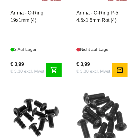
Arrma - O-Ring
Arrma - O-Ring P-5
19x1mm (4)
4.5x1.5mm Rot (4)
2 Auf Lager
Nicht auf Lager
€ 3,99
€ 3,99
shopping_cart
mail
€ 3,30 excl. Mwst.
€ 3,30 excl. Mwst.