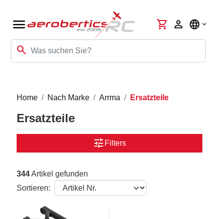
menu
shopping_cart
person
language
search
Home
Nach Marke
Arrma
Ersatzteile
Ersatzteile
tune
Filters
344
Artikel gefunden
Sortieren: