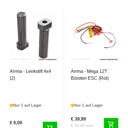
AR340137
AR390068
Arrma - Lenkstift 4x4
Arrma - Mega 12T
(2)
Bürsten ESC (Rot)
Nur 1 auf Lager
Nur 1 auf Lager
€ 39,99
€ 6,00
shopping_cart
€ 33,05 excl.