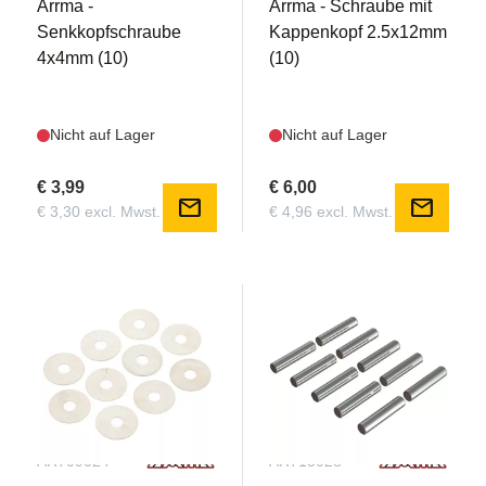
Arrma -
Arrma - Schraube mit
Senkkopfschraube
Kappenkopf 2.5x12mm
4x4mm (10)
(10)
Nicht auf Lager
Nicht auf Lager
€ 3,99
€ 6,00
mail
mail
€ 3,30 excl. Mwst.
€ 4,96 excl. Mwst.
AR709024
AR713028