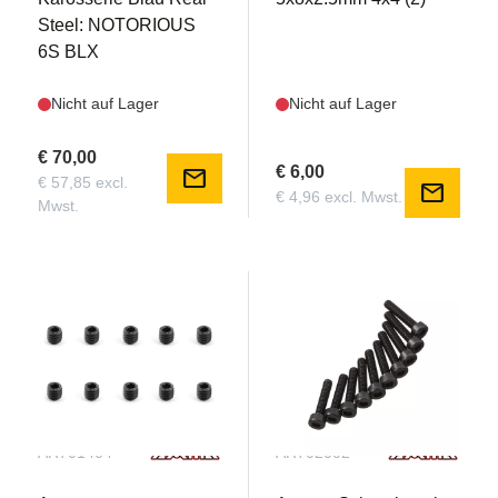
Steel: NOTORIOUS
6S BLX
Nicht auf Lager
Nicht auf Lager
€ 70,00
€ 6,00
mail
€ 57,85 excl.
mail
€ 4,96 excl. Mwst.
Mwst.
AR701404
AR702002