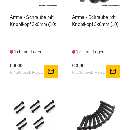
AR721306
AR721308
Arrma - Schraube mit
Arrma - Schraube mit
Knopfkopf 3x6mm (10)
Knopfkopf 3x8mm (10)
Nicht auf Lager
Nicht auf Lager
€ 6,00
€ 3,99
mail
mail
€ 4,96 excl. Mwst.
€ 3,30 excl. Mwst.