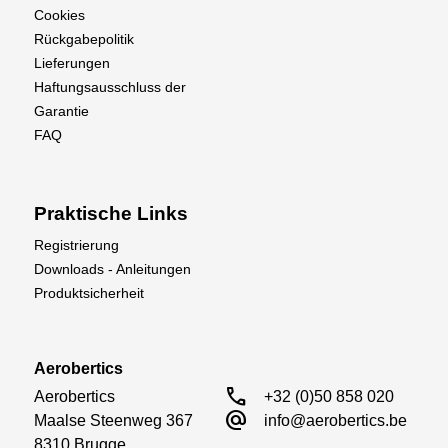
Cookies
Rückgabepolitik
Lieferungen
Haftungsausschluss der
Garantie
FAQ
Praktische Links
Registrierung
Downloads - Anleitungen
Produktsicherheit
Aerobertics
call
Aerobertics

+32 (0)50 858 020
alternate_email
Maalse Steenweg 367

info@aerobertics.be
8310 Brugge
