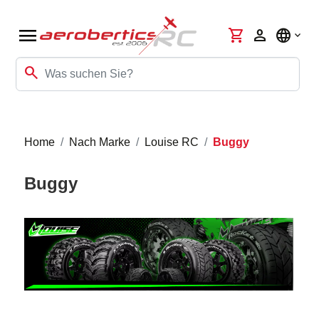
menu
shopping_cart
person
language
search
Home
Nach Marke
Louise RC
Buggy
Buggy