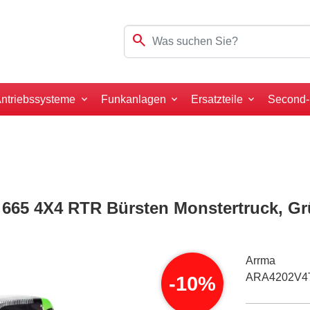
search
ntriebssysteme
Funkanlagen
Ersatzteile
Second
665 4X4 RTR Bürsten Monstertruck, G
Arrma
ARA4202V4
-10%