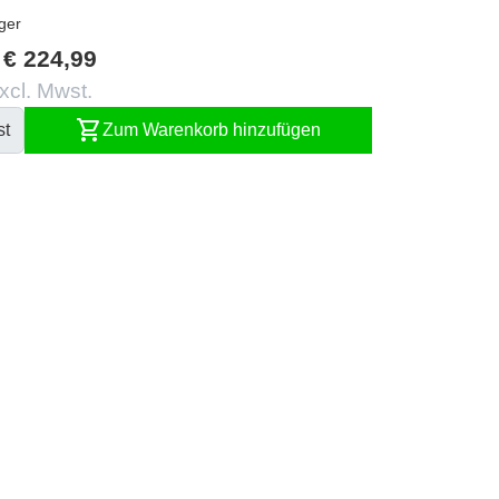
ger
€ 224,99
xcl. Mwst.
shopping_cart
st
Zum Warenkorb hinzufügen