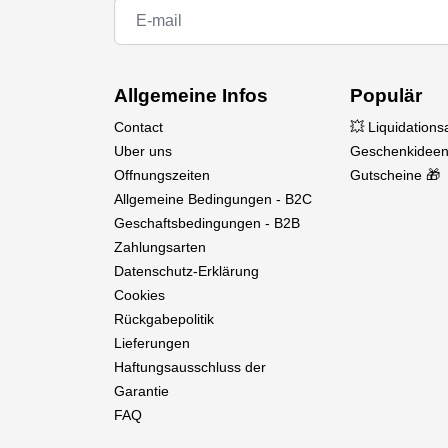
BRUSHLESS-READY-GETRIEBE
Mit dem serienmäßigen 3S-Bürstenlos-Getri
Allgemeine Infos
Populär
ausgerüstet, um eine höhere Effizienz und Le
Contact
💥 Liquidation
Uber uns
Geschenkideen
Offnungszeiten
Gutscheine 🎁
Allgemeine Bedingungen - B2C
Geschaftsbedingungen - B2B
Zahlungsarten
Datenschutz-Erklärung
Cookies
Rückgabepolitik
Lieferungen
Haftungsausschluss der
Garantie
FAQ