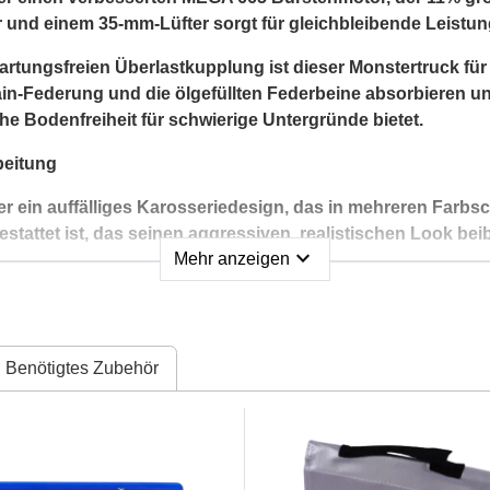
und einem 35-mm-Lüfter sorgt für gleichbleibende Leistun
wartungsfreien Überlastkupplung ist dieser Monstertruck f
rrain-Federung und die ölgefüllten Federbeine absorbieren 
he Bodenfreiheit für schwierige Untergründe bietet.
beitung
n auffälliges Karosseriedesign, das in mehreren Farbschem
tattet ist, das seinen aggressiven, realistischen Look beib
expand_more
Mehr anzeigen
fen liefern eine hervorragende Traktion und das verstärkt
wichtigen Komponenten fern.
Benötigtes Zubehör
nthält dieser Monstertruck einen Spektrum SLT 2-in-1 40A L
riebe-Servo und einen Spektrum SLT2 2.4GHz Sender für prä