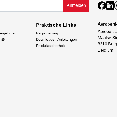
Anmelden
ebe, ist der ARRMA GRANITE MEGA 665 4x4 für ein einfach
Aeroberti
Praktische Links
istung zu erzielen, wann immer Sie’re bereit.
Aerobertic
sangebote
Registrierung
Maalse St
 🎁
Downloads - Anleitungen
8310 Brug
Produktsicherheit
Belgium