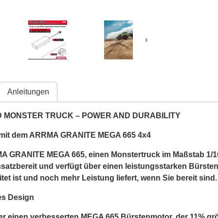
›
Anleitungen
D MONSTER TRUCK – POWER AND DURABILITY
gs mit dem ARRMA GRANITE MEGA 665 4x4
MA GRANITE MEGA 665, einen Monstertruck im Maßstab 1/10
einsatzbereit und verfügt über einen leistungsstarken Bürste
et ist und noch mehr Leistung liefert, wenn Sie bereit sind.
es Design
inen verbesserten MEGA 665 Bürstenmotor, der 11% größer 