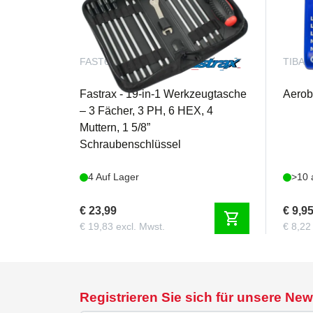
FAST607
TIBAT
Fastrax - 19-in-1 Werkzeugtasche
Aerobe
– 3 Fächer, 3 PH, 6 HEX, 4
Muttern, 1 5/8”
Schraubenschlüssel
4 Auf Lager
>10 
€ 23,99
€ 9,9
shopping_cart
€ 19,83 excl. Mwst.
€ 8,22
Registrieren Sie sich für unsere New