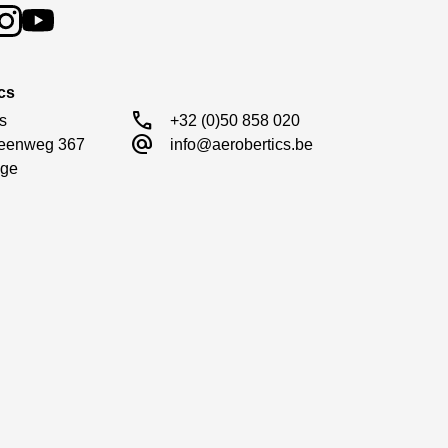
es Upgrade auf bürstenlosen Antrieb
cs
call
s

+32 (0)50 858 020
alternate_email
eenweg 367

info@aerobertics.be
ge
