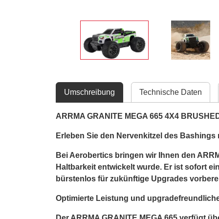
Umschreibung
Technische Daten
ARRMA GRANITE MEGA 665 4X4 BRUSHE
Erleben Sie den Nervenkitzel des Bashin
Bei Aerobertics bringen wir Ihnen den ARR
Haltbarkeit entwickelt wurde. Er ist sofort 
bürstenlos für zukünftige Upgrades vorbereit
Optimierte Leistung und upgradefreundlich
Der ARRMA GRANITE MEGA 665 verfügt über e