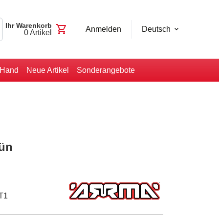
Ihr Warenkorb
shopping_cart
Anmelden
Deutsch
0
Artikel
-Hand
Neue Artikel
Sonderangebote
rün
T1