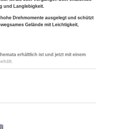
g und Langlebigkeit.
ür hohe Drehmomente ausgelegt und schützt
unwegsames Gelände mit Leichtigkeit,
ata erhältlich ist und jetzt mit einem
ehält.
e Composite Chassis mit erhöhten
iPo-fähigen wasserdichten ESC/Receiver, ein
zise und reaktionsschnelle Steuerung.