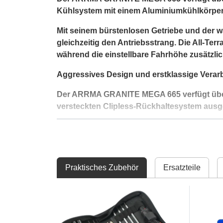
Kühlsystem mit einem Aluminiumkühlkörper 
Mit seinem bürstenlosen Getriebe und der 
gleichzeitig den Antriebsstrang. Die All-Te
während die einstellbare Fahrhöhe zusätzlic
Aggressives Design und erstklassige Verar
Der ARRMA GRANITE MEGA 665 verfügt über ei
versteckten Clipless-Rückhaltesystem ausges
Die mehrschichtigen dBoots Fortress MT Rei
Seitenwänden hält Staub und Schmutz von 
Zuverlässige und hochwertige Elektronik
Praktisches Zubehör
Ersatzteile
Ausgestattet mit erstklassiger Elektronik e
leistungsstarkes Spektrum S661 Metall-Get