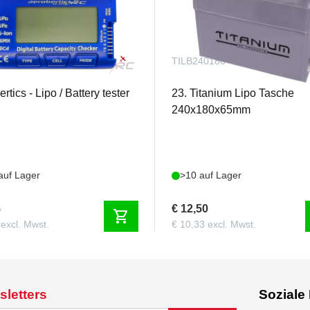
ST
TILB240180
rtics - Lipo / Battery tester
23. Titanium Lipo Tasche
240x180x65mm
auf Lager
>10 auf Lager
5
€ 12,50
shopping_cart
 excl. Mwst.
€ 10,33 excl. Mwst.
sletters
Soziale