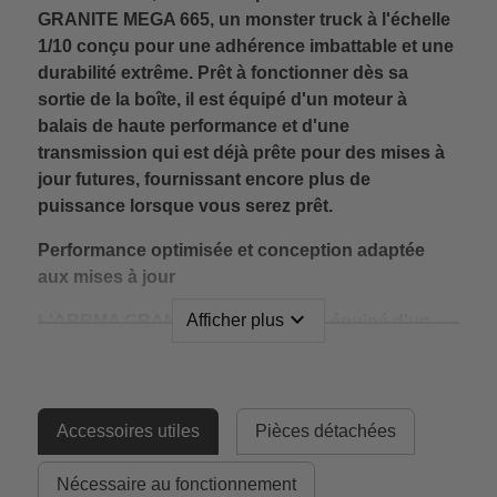
GRANITE MEGA 665, un monster truck à l'échelle
1/10 conçu pour une adhérence imbattable et une
durabilité extrême. Prêt à fonctionner dès sa
sortie de la boîte, il est équipé d'un moteur à
balais de haute performance et d'une
transmission qui est déjà prête pour des mises à
jour futures, fournissant encore plus de
puissance lorsque vous serez prêt.
Performance optimisée et conception adaptée
aux mises à jour
expand_more
Afficher plus
L'ARRMA GRANITE MEGA 665 est équipé d'un
moteur à balais MEGA 665 amélioré, 11 % plus
grand que son prédécesseur. Son système de
refroidissement efficace, doté d'un dissipateur
thermique en aluminium et d'un ventilateur de 35
Accessoires utiles
Pièces détachées
mm, garantit des performances constantes et une
grande longévité.
Nécessaire au fonctionnement