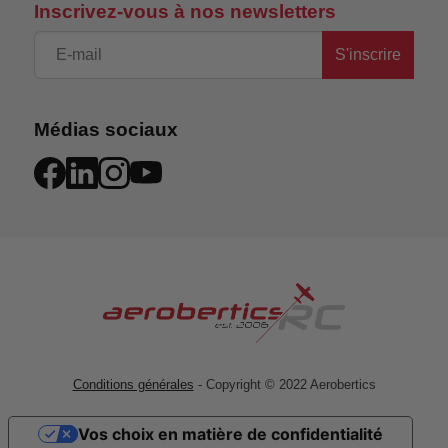
Inscrivez-vous à nos newsletters
S'inscrire
Médias sociaux
RUGGED VENTILATED CHASSIS
Le châssis durable est ventilé pour maintenir les
composants embarqués au frais. Des protections
latérales plus larges assurent une protection
maximale contre la saleté et les débris.
L'électronique monochrome furtive est incluse
Conditions générales
- Copyright © 2022 Aerobertics
pour l'esthétique, et les sangles de batterie
s'ajustent pour accepter votre choix de batterie
Vos choix en matière de confidentialité
LiPo 2S à boîtier dur.