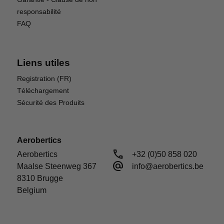
responsabilité
FAQ
Liens utiles
Registration (FR)
Téléchargement
Sécurité des Produits
COUPLEUR DE SURCHARGE
Le camion monstre GRANITE MEGA 665 4x4
Aerobertics
comprend un coupleur de surcharge (limiteur de
call
Aerobertics

+32 (0)50 858 020
couple) au lieu d'un embrayage à glissement,
alternate_email
Maalse Steenweg 367

info@aerobertics.be
pour réduire la maintenance et protéger la
8310 Brugge

transmission d'un couple excessif.
Belgium