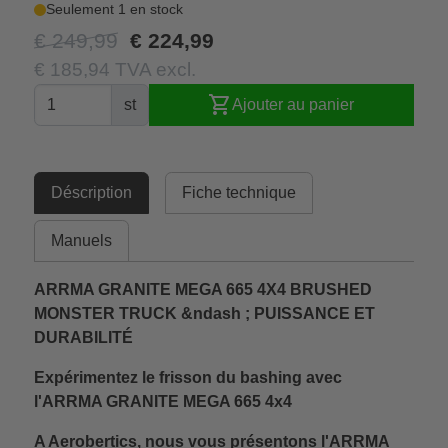
Seulement 1 en stock
€ 249,99
€ 224,99
€ 185,94 TVA excl.
shopping_cart
st
Ajouter au panier
Déscription
Fiche technique
Manuels
ARRMA GRANITE MEGA 665 4X4 BRUSHED
MONSTER TRUCK &ndash ; PUISSANCE ET
DURABILITÉ
Expérimentez le frisson du bashing avec
l'ARRMA GRANITE MEGA 665 4x4
A Aerobertics, nous vous présentons l'ARRMA