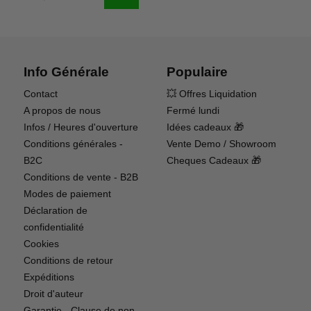
Info Générale
Populaire
Contact
💥 Offres Liquidation
A propos de nous
Fermé lundi
Infos / Heures d'ouverture
Idées cadeaux 🎁
BRUSHLESS-TRANSMISSION PRETE
Conditions générales -
Vente Demo / Showroom
La transmission 3S prête à l'emploi est incluse de
B2C
Cheques Cadeaux 🎁
série, l'ARRMA GRANITE MEGA 665 4x4 est
Conditions de vente - B2B
équipé pour une mise à niveau facile vers la
Modes de paiement
puissance sans balais pour une plus grande
Déclaration de
efficacité et une puissance plus élevée dès que
confidentialité
vous&rsquo ;re ready.
Cookies
Conditions de retour
Expéditions
Droit d'auteur
Garantie - Clause de non