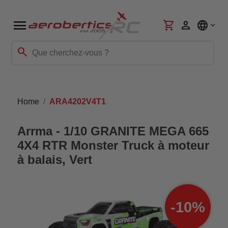
menu
shopping_cart
person
language
search
Home
ARA4202V4T1
Arrma - 1/10 GRANITE MEGA 665
4X4 RTR Monster Truck à moteur
à balais, Vert
-10%