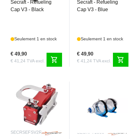
Secraft - Refueling
Secraft - Refueling
Cap V3 - Black
Cap V3 - Blue
Seulement 1 en stock
Seulement 1 en stock
€ 49,90
€ 49,90
shopping_cart
shopping_cart
€ 41,24 TVA excl.
€ 41,24 TVA excl.
SECRSEFSV2R
SECRFT1500