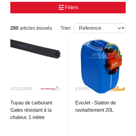
tune
Filters
280
articles trouvés
Trier:
432410050
EJ0902
Tuyau de carburant
EvoJet - Station de
Gates résistant à la
ravitaillement 20L
chaleur, 1 mètre