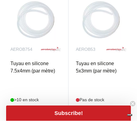
AEROB754
AEROB53
Tuyau en silicone
Tuyau en silicone
7.5x4mm (par mètre)
5x3mm (par mètre)
>10 en stock
Pas de stock
Subscribe!
€ 7,50
€ 5,60
shopping_cart
mail
€ 6,20 TVA excl.
€ 4,63 TVA excl.
close
Filters
Filters