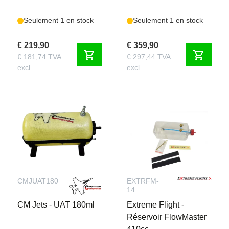
Seulement 1 en stock
Seulement 1 en stock
€ 219,90
€ 359,90
shopping_cart
shopping_cart
€ 181,74 TVA
€ 297,44 TVA
excl.
excl.
CMJUAT180
EXTRFM-
14
CM Jets - UAT 180ml
Extreme Flight -
Réservoir FlowMaster