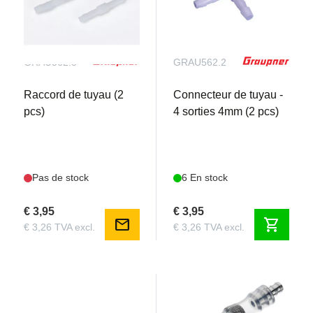
GRAU562.3
GRAU562.2
Raccord de tuyau (2
Connecteur de tuyau -
pcs)
4 sorties 4mm (2 pcs)
Pas de stock
6 En stock
€ 3,95
€ 3,95
mail
shopping_cart
€ 3,26 TVA excl.
€ 3,26 TVA excl.