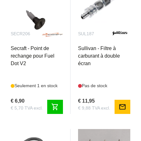
SECR206
SUL187
Secraft - Point de
Sullivan - Filtre à
rechange pour Fuel
carburant à double
Dot V2
écran
Seulement 1 en stock
Pas de stock
€ 6,90
€ 11,95
shopping_cart
mail
€ 5,70 TVA excl.
€ 9,88 TVA excl.