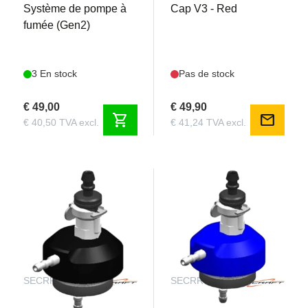
Système de pompe à
Cap V3 - Red
fumée (Gen2)
3 En stock
Pas de stock
€ 49,00
€ 49,90
shopping_cart
mail
€ 40,50 TVA excl.
€ 41,24 TVA excl.
SECRRCV3BLACK
SECRRCV3BLUE