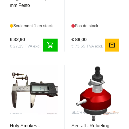
mm Festo
Seulement 1 en stock
Pas de stock
€ 32,90
€ 89,00
shopping_cart
mail
€ 27,19 TVA excl.
€ 73,55 TVA excl.
HSSNP
SECRRCV3RED
Holy Smokes -
Secraft - Refueling