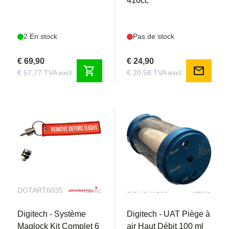
410cc
2 En stock
Pas de stock
€ 69,90
€ 24,90
shopping_cart
mail
€ 57,77 TVA excl.
€ 20,58 TVA excl.
DGTART6035
DGTUAT100
Digitech - Système
Digitech - UAT Piège à
Maglock Kit Complet 6
air Haut Débit 100 ml