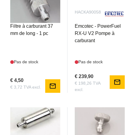
REM30990
HACKA90058
Filtre à carburant 37
Emcotec - PowerFuel
mm de long - 1 pc
RX-U V2 Pompe à
carburant
Pas de stock
Pas de stock
€ 239,90
€ 4,50
mail
€ 198,26 TVA
mail
€ 3,72 TVA excl.
excl.