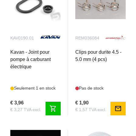
KAV0190.01
REM036084
Kavan - Joint pour
Clips pour durite 4.5 -
pompe à carburant
5.0 mm (4 pcs)
électrique
Seulement 1 en stock
Pas de stock
€ 3,96
€ 1,90
shopping_cart
mail
€ 3,27 TVA excl.
€ 1,57 TVA excl.