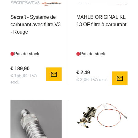
SECRFSWFV3
KL13OF
Secraft - Système de
MAHLE ORIGINAL KL
carburant avec filtre V3
13 OF filtre à carburant
- Rouge
Pas de stock
Pas de stock
€ 189,90
€ 2,49
mail
€ 156,94 TVA
mail
€ 2,06 TVA excl.
excl.