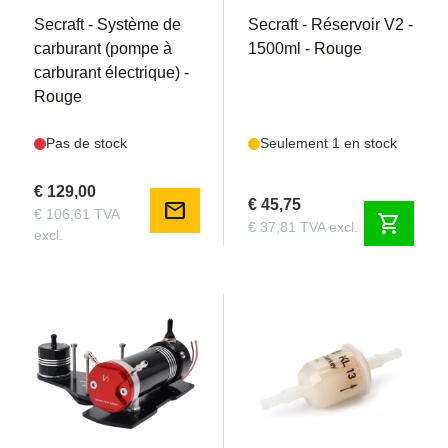
Secraft - Système de
Secraft - Réservoir V2 -
carburant (pompe à
1500ml - Rouge
carburant électrique) -
Rouge
Pas de stock
Seulement 1 en stock
€ 129,00
€ 45,75
mail
€ 106,61 TVA
shopping_cart
€ 37,81 TVA excl.
excl.