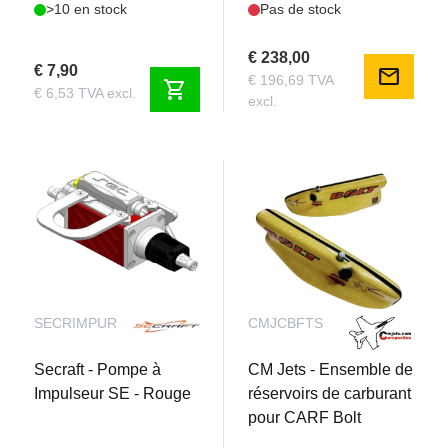
>10 en stock
Pas de stock
€ 238,00
€ 7,90
mail
€ 196,69 TVA
shopping_cart
€ 6,53 TVA excl.
excl.
SECRIMPUR
CMJCBFTS
Secraft - Pompe à
CM Jets - Ensemble de
Impulseur SE - Rouge
réservoirs de carburant
pour CARF Bolt