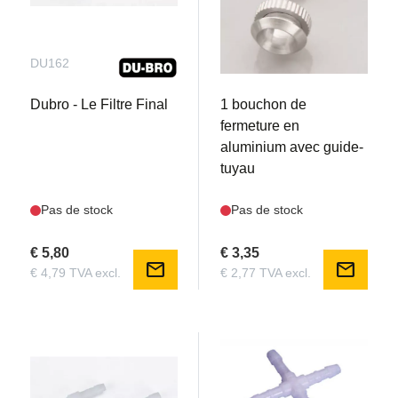
DU162
REM030986
Dubro - Le Filtre Final
1 bouchon de
fermeture en
aluminium avec guide-
tuyau
Pas de stock
Pas de stock
€ 5,80
€ 3,35
mail
mail
€ 4,79 TVA excl.
€ 2,77 TVA excl.