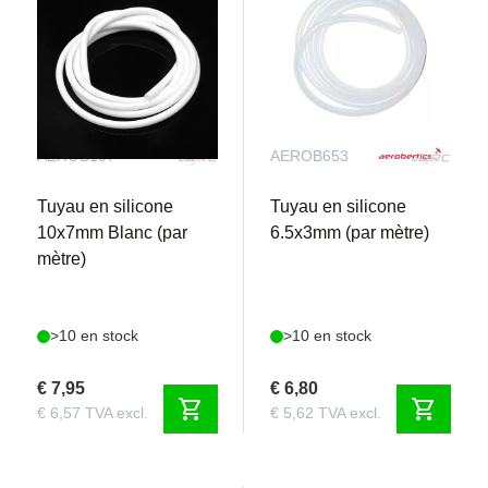
AEROB107
AEROB653
Tuyau en silicone
Tuyau en silicone
10x7mm Blanc (par
6.5x3mm (par mètre)
mètre)
>10 en stock
>10 en stock
€ 7,95
€ 6,80
shopping_cart
shopping_cart
€ 6,57 TVA excl.
€ 5,62 TVA excl.