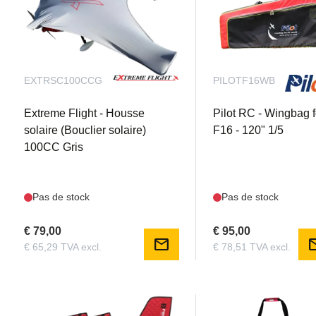
EXTRSC100CCG
PILOTF16WB
Extreme Flight - Housse
Pilot RC - Wingbag f
solaire (Bouclier solaire)
F16 - 120" 1/5
100CC Gris
Pas de stock
Pas de stock
€ 79,00
€ 95,00
mail
m
€ 65,29 TVA excl.
€ 78,51 TVA excl.