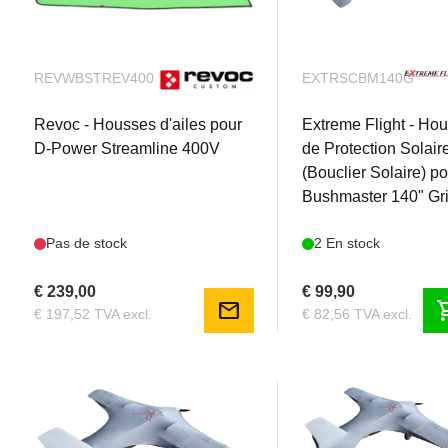
REVWBSTREV400
EXTRSCBM140G
Revoc - Housses d'ailes pour
Extreme Flight - Ho
D-Power Streamline 400V
de Protection Solair
(Bouclier Solaire) p
Bushmaster 140" Gr
Pas de stock
2 En stock
€ 239,00
€ 99,90
mail
shoppi
€ 197,52 TVA excl.
€ 82,56 TVA excl.