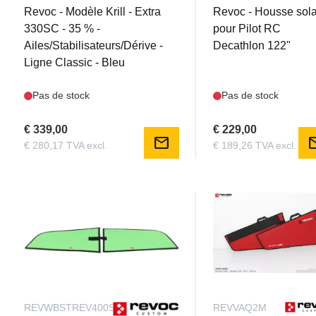
Revoc - Modèle Krill - Extra
Revoc - Housse sola
330SC - 35 % -
pour Pilot RC
Ailes/Stabilisateurs/Dérive -
Decathlon 122"
Ligne Classic - Bleu
Pas de stock
Pas de stock
€ 339,00
€ 229,00
mail
m
€ 280,17 TVA excl.
€ 189,26 TVA excl.
REVWBSTREV400S
REVVAQ2M