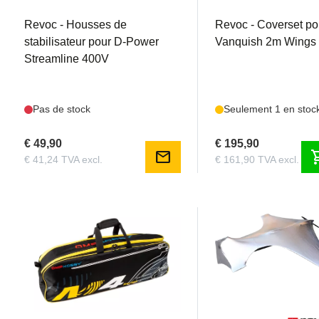
Revoc - Housses de
Revoc - Coverset po
stabilisateur pour D-Power
Vanquish 2m Wings
Streamline 400V
Pas de stock
Seulement 1 en stoc
€ 49,90
€ 195,90
mail
shoppi
€ 41,24 TVA excl.
€ 161,90 TVA excl.