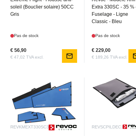
soleil (Bouclier solaire) 50CC
Extra 330SC - 35 % 
Gris
Fuselage - Ligne
Classic - Bleu
Pas de stock
Pas de stock
€ 56,90
€ 229,00
mail
m
€ 47,02 TVA excl.
€ 189,26 TVA excl.
REVKMEXT330SC35WSRCLB
REVSCPILDEC122