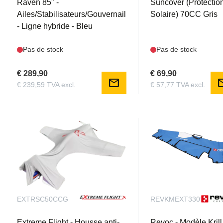
Raven 85" -
Suncover (Protectio
Ailes/Stabilisateurs/Gouvernail
Solaire) 70CC Gris
- Ligne hybride - Bleu
Pas de stock
Pas de stock
€ 289,90
€ 69,90
mail
m
€ 239,59 TVA excl.
€ 57,77 TVA excl.
EXTRSC50CCG
REVKMEXT330SC35F
Extreme Flight - Housse anti-
Revoc - Modèle Krill