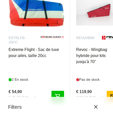
EXTRLFB-
REVUHB90
20CC
Extreme Flight - Sac de luxe
Revoc - Wingbag
pour ailes, taille 20cc
hybride pour kits
jusqu'à 70"
2 En stock
Pas de stock
€ 54,90
€ 119,90
shopping_cart
m
€ 45,37 TVA excl.
€ 99,09 TVA excl.
close
Filters