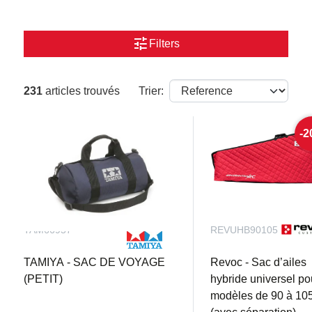
tune
Filters
231
articles trouvés
Trier:
-
TAM66957
REVUHB90105
TAMIYA - SAC DE VOYAGE
Revoc - Sac d’ailes
(PETIT)
hybride universel po
modèles de 90 à 10