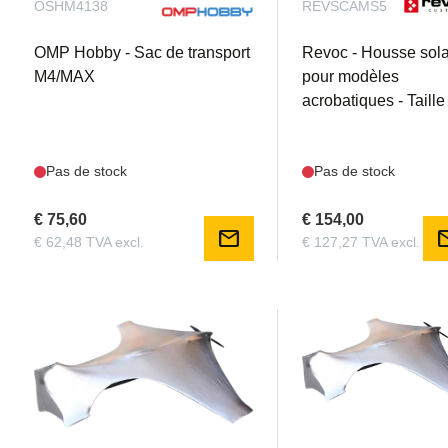
OSHM4138
REVSCAMS5
OMP Hobby - Sac de transport
Revoc - Housse sola
M4/MAX
pour modèles
acrobatiques - Taille
Pas de stock
Pas de stock
€ 75,60
€ 154,00
mail
m
€ 62,48 TVA excl.
€ 127,27 TVA excl.