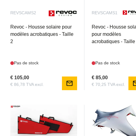
REVSCAMS2
REVSCAMS1
Revoc - Housse solaire pour
Revoc - Housse sola
modèles acrobatiques - Taille
pour modèles
2
acrobatiques - Taille
Pas de stock
Pas de stock
€ 105,00
€ 85,00
mail
m
€ 86,78 TVA excl.
€ 70,25 TVA excl.