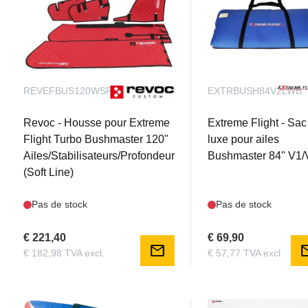
REVEFBUS120WSRS
EXTRBUSH84V2LWB
Revoc - Housse pour Extreme
Extreme Flight - Sac
Flight Turbo Bushmaster 120"
luxe pour ailes
Ailes/Stabilisateurs/Profondeur
Bushmaster 84" V1/
(Soft Line)
Pas de stock
Pas de stock
€ 221,40
€ 69,90
mail
m
€ 182,98 TVA excl.
€ 57,77 TVA excl.