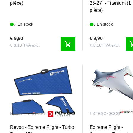
pièce)
25-27" - Titanium (1
pièce)
7 En stock
6 En stock
€ 9,90
€ 9,90
shopping_cart
shoppi
€ 8,18 TVA excl.
€ 8,18 TVA excl.
REVEFTR85WSRHYB
EXTRSC70CCG
Revoc - Extreme Flight - Turbo
Extreme Flight -