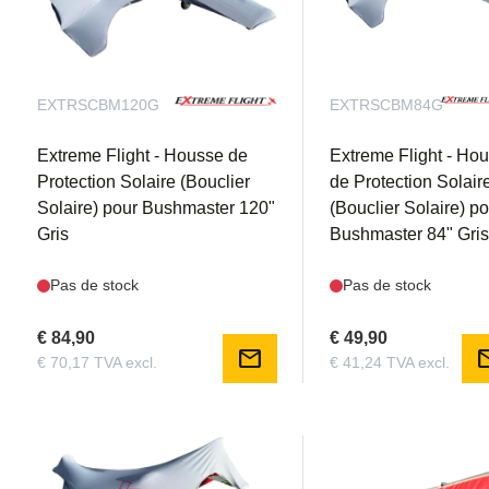
EXTRSCBM120G
EXTRSCBM84G
Extreme Flight - Housse de
Extreme Flight - Ho
Protection Solaire (Bouclier
de Protection Solair
Solaire) pour Bushmaster 120"
(Bouclier Solaire) p
Gris
Bushmaster 84" Gri
Pas de stock
Pas de stock
€ 84,90
€ 49,90
mail
m
€ 70,17 TVA excl.
€ 41,24 TVA excl.