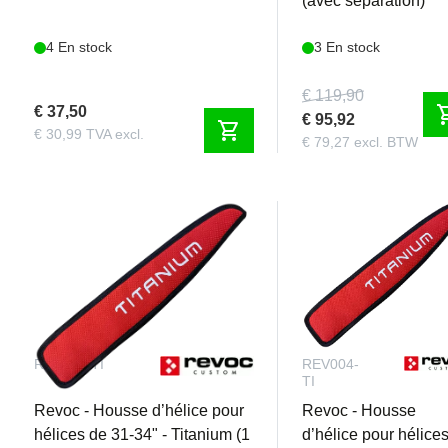
(avec séparation)
4 En stock
3 En stock
€ 119,90
shoppi
€ 37,50
€ 95,92
shopping_cart
€ 30,99 TVA excl.
€ 79,27 excl. BTW
REV075-TI
REV004-
TI
Revoc - Housse d’hélice pour
Revoc - Housse
hélices de 31-34" - Titanium (1
d’hélice pour hélice