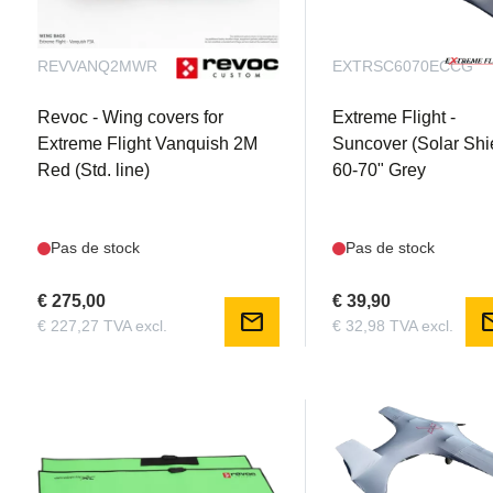
REVVANQ2MWR
EXTRSC6070ECCG
Revoc - Wing covers for
Extreme Flight -
Extreme Flight Vanquish 2M
Suncover (Solar Shi
Red (Std. line)
60-70" Grey
Pas de stock
Pas de stock
€ 275,00
€ 39,90
mail
m
€ 227,27 TVA excl.
€ 32,98 TVA excl.