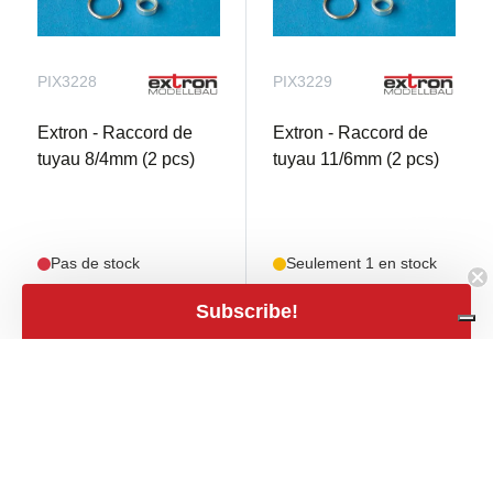
PIX3228
PIX3229
Extron - Raccord de
Extron - Raccord de
tuyau 8/4mm (2 pcs)
tuyau 11/6mm (2 pcs)
Pas de stock
Seulement 1 en stock
Subscribe!
€ 8,50
€ 8,50
mail
shopping_cart
€ 7,02 TVA excl.
€ 7,02 TVA excl.
close
Filters
Filters
Prix
expand_less