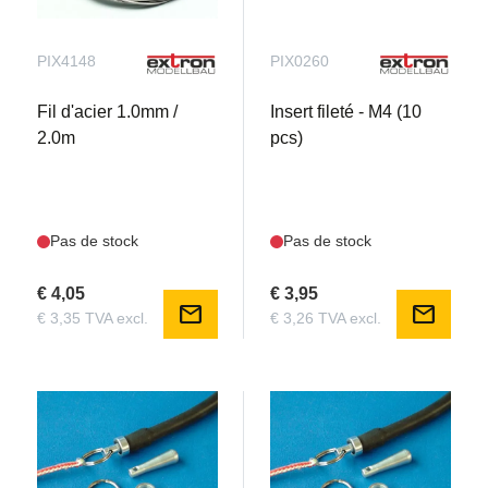
PIX4148
PIX0260
Fil d'acier 1.0mm /
Insert fileté - M4 (10
2.0m
pcs)
Pas de stock
Pas de stock
€ 4,05
€ 3,95
mail
mail
€ 3,35 TVA excl.
€ 3,26 TVA excl.