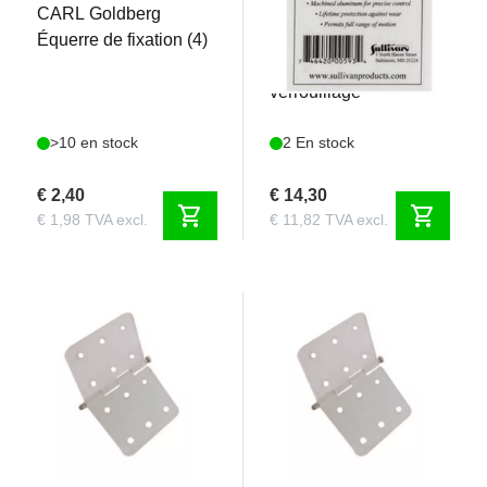
CARL Goldberg
Sullivan - Connecteur
Équerre de fixation (4)
à rotule aluminium
3mm avec manchon de
verrouillage
>10 en stock
2 En stock
€ 2,40
€ 14,30
shopping_cart
shopping_cart
€ 1,98 TVA excl.
€ 11,82 TVA excl.
REM30983
REM30984