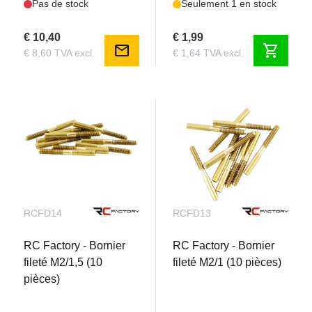
Pas de stock
Seulement 1 en stock
€ 10,40
€ 1,99
mail
shopping_cart
€ 8,60 TVA excl.
€ 1,64 TVA excl.
RCFD14
RCFD13
RC Factory - Bornier
RC Factory - Bornier
fileté M2/1,5 (10
fileté M2/1 (10 pièces)
pièces)