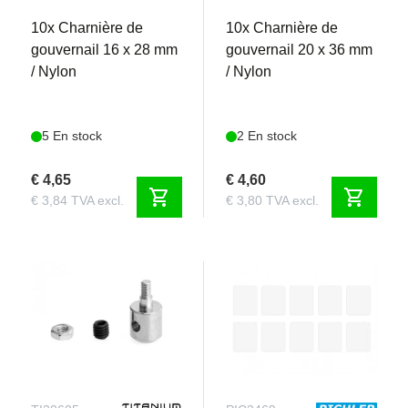
10x Charnière de
10x Charnière de
gouvernail 16 x 28 mm
gouvernail 20 x 36 mm
/ Nylon
/ Nylon
5 En stock
2 En stock
€ 4,65
€ 4,60
shopping_cart
shopping_cart
€ 3,84 TVA excl.
€ 3,80 TVA excl.