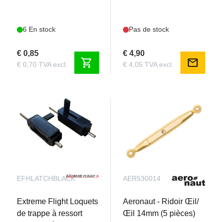
6 En stock
Pas de stock
€ 0,85
€ 4,90
shopping_cart
mail
€ 0,70 TVA excl.
€ 4,05 TVA excl.
EFHLATCHBLACK
AER530014
Extreme Flight Loquets
Aeronaut - Ridoir Œil/
de trappe à ressort
Œil 14mm (5 pièces)