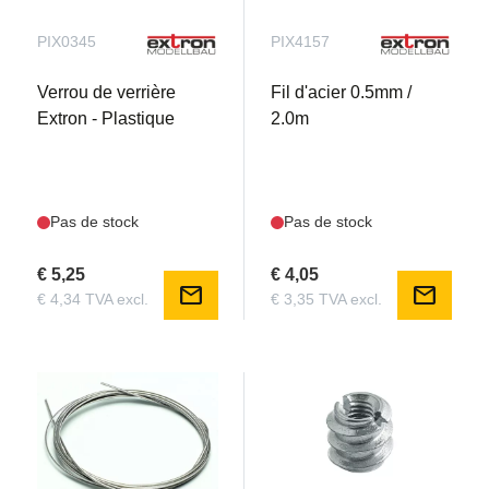
PIX0345
PIX4157
Verrou de verrière
Fil d'acier 0.5mm /
Extron - Plastique
2.0m
Pas de stock
Pas de stock
€ 5,25
€ 4,05
mail
mail
€ 4,34 TVA excl.
€ 3,35 TVA excl.