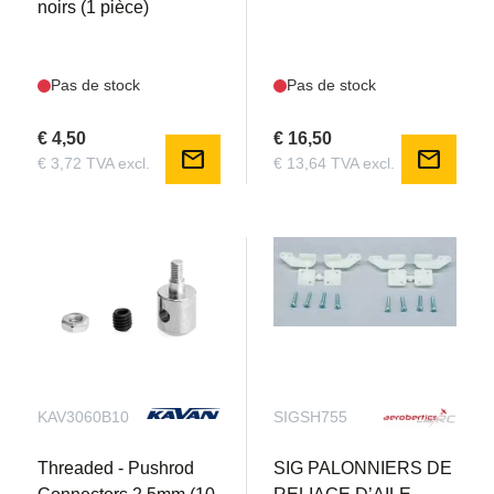
noirs (1 pièce)
Pas de stock
Pas de stock
€ 4,50
€ 16,50
mail
mail
€ 3,72 TVA excl.
€ 13,64 TVA excl.
KAV3060B10
SIGSH755
Threaded - Pushrod
SIG PALONNIERS DE