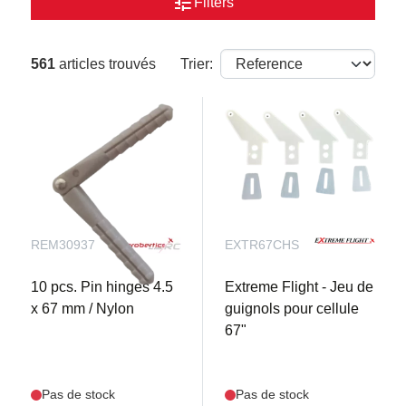
tune
Filters
561
articles trouvés
Trier:
REM30937
EXTR67CHS
10 pcs. Pin hinges 4.5
Extreme Flight - Jeu de
x 67 mm / Nylon
guignols pour cellule
67"
Pas de stock
Pas de stock