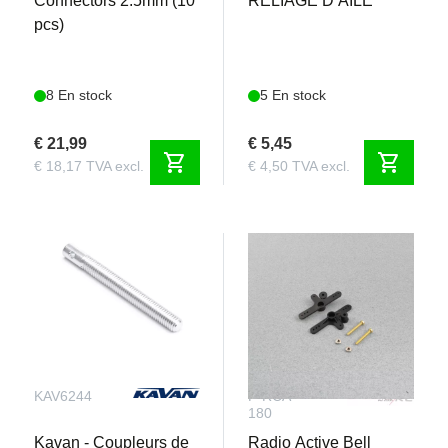
Connectors 2.5mm (10
RELIAGE D’AILE
pcs)
8 En stock
5 En stock
€ 21,99
€ 5,45
shopping_cart
shopping_cart
€ 18,17 TVA excl.
€ 4,50 TVA excl.
KAV6244
F-RCA-
180
Kavan - Coupleurs de
Radio Active Bell