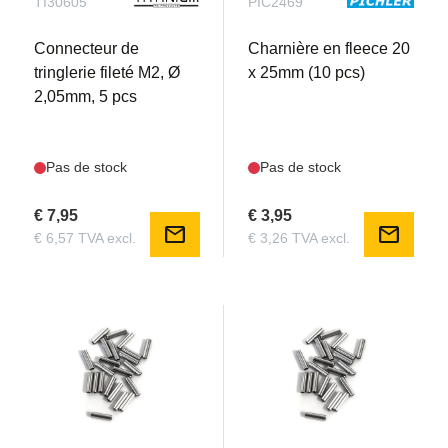
TI30605
PIC2469
Connecteur de
Charnière en fleece 20
tringlerie fileté M2, Ø
x 25mm (10 pcs)
2,05mm, 5 pcs
Pas de stock
Pas de stock
€ 7,95
€ 3,95
mail
mail
€ 6,57 TVA excl.
€ 3,26 TVA excl.