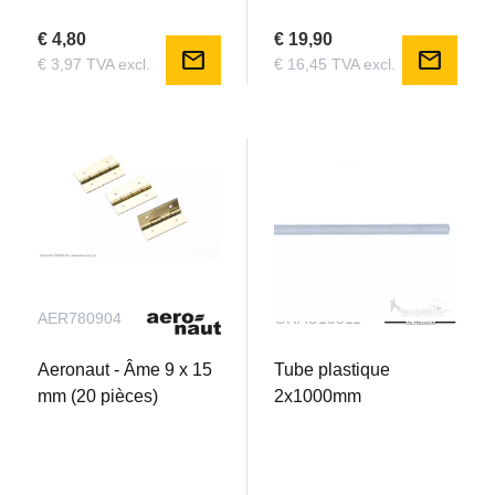
€ 4,80
€ 19,90
mail
mail
€ 3,97 TVA excl.
€ 16,45 TVA excl.
AER780904
GRAU13511
Aeronaut - Âme 9 x 15
Tube plastique
mm (20 pièces)
2x1000mm