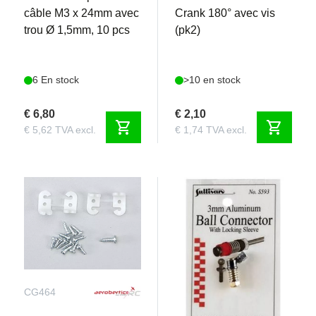
câble M3 x 24mm avec
Crank 180° avec vis
trou Ø 1,5mm, 10 pcs
(pk2)
6 En stock
>10 en stock
€ 6,80
€ 2,10
shopping_cart
shopping_cart
€ 5,62 TVA excl.
€ 1,74 TVA excl.
CG464
S593