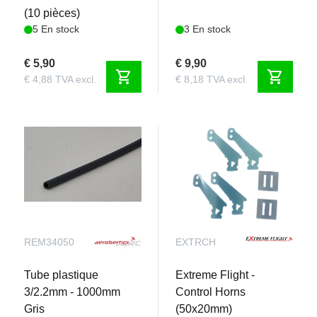
(10 pièces)
5 En stock
3 En stock
€ 5,90
€ 9,90
shopping_cart
shopping_cart
€ 4,88 TVA excl.
€ 8,18 TVA excl.
REM34050
EXTRCH
Tube plastique
Extreme Flight -
3/2.2mm - 1000mm
Control Horns
Gris
(50x20mm)