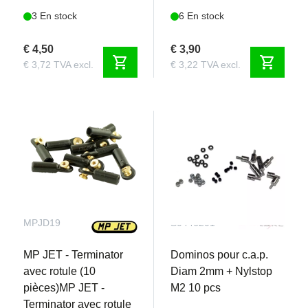
3 En stock
6 En stock
€ 4,50
€ 3,90
shopping_cart
shopping_cart
€ 3,72 TVA excl.
€ 3,22 TVA excl.
MPJD19
S0446201
MP JET - Terminator
Dominos pour c.a.p.
avec rotule (10
Diam 2mm + Nylstop
pièces)MP JET -
M2 10 pcs
Terminator avec rotule