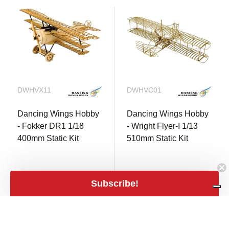
DWHVX11
DWHVC01
Dancing Wings Hobby
Dancing Wings Hobby
- Fokker DR1 1/18
- Wright Flyer-I 1/13
400mm Static Kit
510mm Static Kit
6 En stock
6 En stock
Subscribe!
€ 49,00
€ 44,90
shopping_cart
shopping_cart
€ 40,50 TVA excl.
€ 37,11 TVA excl.
close
Filters
Filters