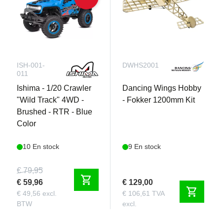
ISH-001-
DWHS2001
011
Ishima - 1/20 Crawler
Dancing Wings Hobby
"Wild Track" 4WD -
- Fokker 1200mm Kit
Brushed - RTR - Blue
Color
10 En stock
9 En stock
€ 79,95
shopping_cart
€ 59,96
€ 129,00
shopping_cart
€ 49,56 excl.
€ 106,61 TVA
BTW
excl.