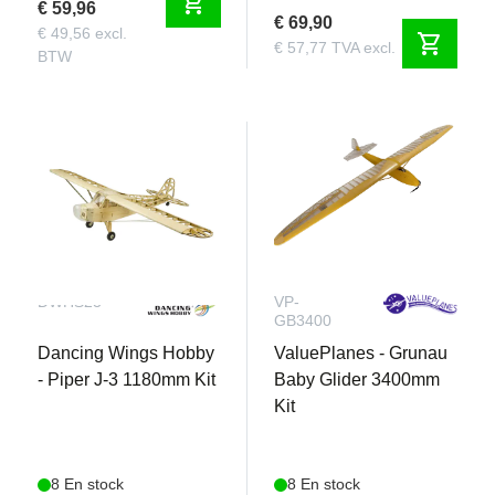
shopping_cart
€ 59,96
€ 69,90
€ 49,56 excl.
shopping_cart
€ 57,77 TVA excl.
BTW
DWHS23
VP-
GB3400
Dancing Wings Hobby
ValuePlanes - Grunau
- Piper J-3 1180mm Kit
Baby Glider 3400mm
Kit
8 En stock
8 En stock