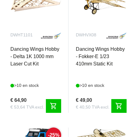
DWHT1101
DWHVX08
Dancing Wings Hobby
Dancing Wings Hobby
- Delta 1K 1000 mm
- Fokker-E 1/23
Laser Cut Kit
410mm Static Kit
>10 en stock
>10 en stock
€ 64,90
€ 49,00
shopping_cart
shopping_cart
€ 53,64 TVA excl.
€ 40,50 TVA excl.
-25%