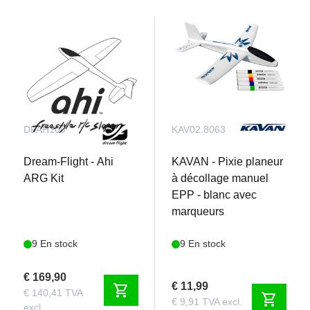
DFAH100
KAV02.8063
Dream-Flight - Ahi
KAVAN - Pixie planeur
ARG Kit
à décollage manuel
EPP - blanc avec
marqueurs
9 En stock
9 En stock
€ 169,90
€ 11,99
shopping_cart
€ 140,41 TVA
shopping_cart
€ 9,91 TVA excl.
excl.