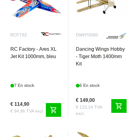
RCFT82
DWH70060
RC Factory - Ares XL
Dancing Wings Hobby
Jet Kit 1000mm, bleu
- Tiger Moth 1400mm
Kit
7 En stock
6 En stock
€ 149,00
€ 114,90
shopping_cart
€ 123,14 TVA
shopping_cart
€ 94,96 TVA excl.
excl.