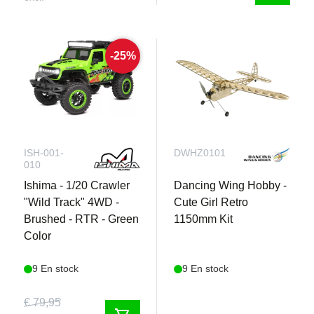
-25%
ISH-001-
DWHZ0101
010
Ishima - 1/20 Crawler
Dancing Wing Hobby -
"Wild Track" 4WD -
Cute Girl Retro
Brushed - RTR - Green
1150mm Kit
Color
9 En stock
9 En stock
€ 79,95