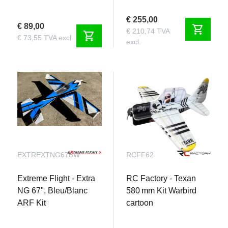
€ 255,00
€ 89,00
shopping_cart
€ 210,74 TVA
shopping_cart
€ 73,55 TVA excl.
excl.
EXTREXTNG67BW
RCFF62
Extreme Flight - Extra
RC Factory - Texan
NG 67", Bleu/Blanc
580 mm Kit Warbird
ARF Kit
cartoon