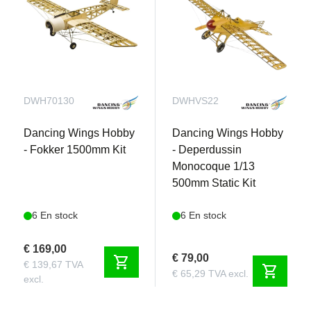
DWH70130
DWHVS22
Dancing Wings Hobby
Dancing Wings Hobby
- Fokker 1500mm Kit
- Deperdussin
Monocoque 1/13
500mm Static Kit
6 En stock
6 En stock
€ 169,00
€ 79,00
shopping_cart
€ 139,67 TVA
shopping_cart
€ 65,29 TVA excl.
excl.