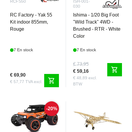
RCFS50
ISH-001-
030
RC Factory - Yak 55
Ishima - 1/20 Big Foot
Kit indoor 855mm,
"Wild Track" 4WD -
Rouge
Brushed - RTR - White
Color
7 En stock
7 En stock
€ 73,95
shopping_cart
€ 59,16
€ 69,90
€ 48,89 excl.
shopping_cart
€ 57,77 TVA excl.
BTW
-20%