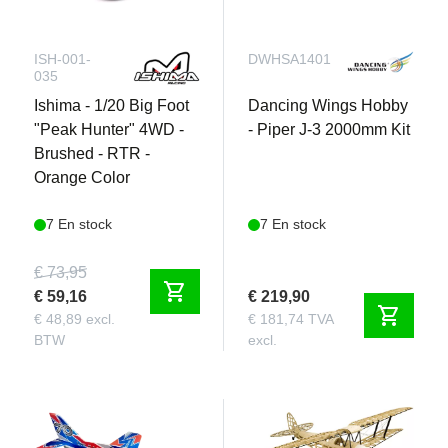
ISH-001-
DWHSA1401
035
Ishima - 1/20 Big Foot
Dancing Wings Hobby
"Peak Hunter" 4WD -
- Piper J-3 2000mm Kit
Brushed - RTR -
Orange Color
7 En stock
7 En stock
€ 73,95
shopping_cart
€ 59,16
€ 219,90
shopping_cart
€ 48,89 excl.
€ 181,74 TVA
BTW
excl.