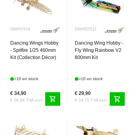
DWHVX18
DWHE0511
Dancing Wings Hobby
Dancing Wing Hobby -
- Spitfire 1/25 460mm
Fly Wing Rainbow V2
Kit (Collection Décor)
800mm Kit
>10 en stock
>10 en stock
€ 34,90
€ 29,90
shopping_cart
shopping_cart
€ 28,84 TVA excl.
€ 24,71 TVA excl.