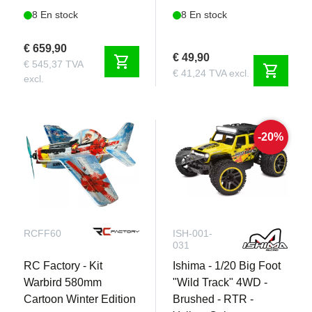
8 En stock
8 En stock
€ 659,90
€ 49,90
shopping_cart
€ 545,37 TVA
shopping_cart
€ 41,24 TVA excl.
excl.
-20%
RCFF60
ISH-001-
031
RC Factory - Kit
Ishima - 1/20 Big Foot
Warbird 580mm
"Wild Track" 4WD -
Cartoon Winter Edition
Brushed - RTR -