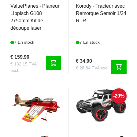
ValuePlanes - Planeur
Korody - Tracteur avec
Lippisch G108
Remorque Semoir 1/24
2750mm Kit de
RTR
découpe laser
7 En stock
7 En stock
€ 159,90
€ 34,90
shopping_cart
€ 132,15 TVA
shopping_cart
€ 28,84 TVA excl.
excl.
-20%