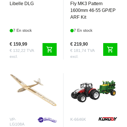
Libelle DLG
Fly MK3 Pattern
1600mm 46-55 GP/EP
ARF Kit
7 En stock
7 En stock
€ 159,99
€ 219,90
shopping_cart
shopping_cart
€ 132,22 TVA
€ 181,74 TVA
excl.
excl.
VP-
K-6646K
LG108A