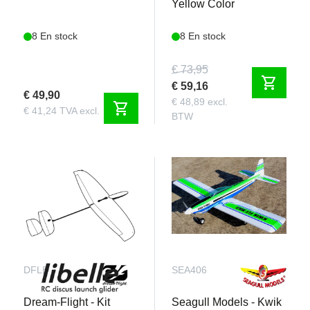
Yellow Color
8 En stock
8 En stock
€ 73,95
shopping_cart
€ 59,16
€ 49,90
€ 48,89 excl.
shopping_cart
€ 41,24 TVA excl.
BTW
DFLB
SEA406
Dream-Flight - Kit
Seagull Models - Kwik