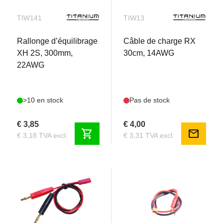
TIW141
TIW13
Rallonge d’équilibrage
Câble de charge RX
XH 2S, 300mm,
30cm, 14AWG
22AWG
>10 en stock
Pas de stock
€ 3,85
€ 4,00
shopping_cart
mail
€ 3,18 TVA excl.
€ 3,31 TVA excl.