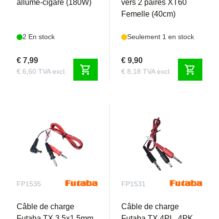
allume-cigare (180W)
vers 2 paires XT60
Femelle (40cm)
2 En stock
Seulement 1 en stock
€ 7,99
€ 9,90
shopping_cart
shopping_cart
€ 6,60 TVA excl.
€ 8,18 TVA excl.
FP1535
FP1531
Câble de charge
Câble de charge
Futaba TX 3,5x1,5mm
Futaba TX 4PL, 4PK,