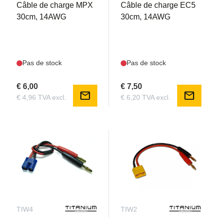
Câble de charge MPX
Câble de charge EC5
30cm, 14AWG
30cm, 14AWG
Pas de stock
Pas de stock
€ 6,00
€ 7,50
mail
mail
€ 4,96 TVA excl.
€ 6,20 TVA excl.
TIW4
TIW2