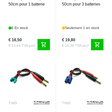
50cm pour 1 batterie
50cm pour 3 batteries
6 En stock
Seulement 1 en stock
€ 16,50
€ 19,80
shopping_cart
shopping_cart
€ 13,64 TVA excl.
€ 16,36 TVA excl.
TIW9
TIW5