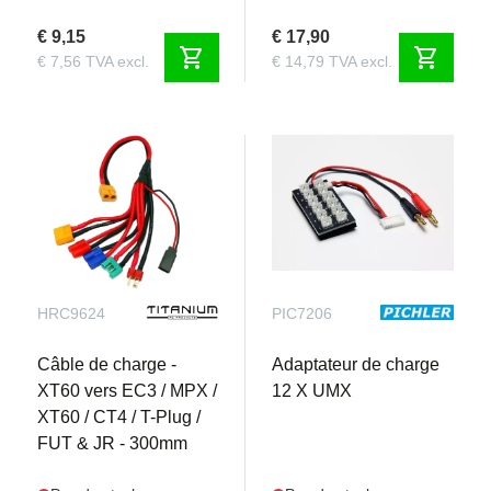
€ 9,15
€ 17,90
shopping_cart
shopping_cart
€ 7,56 TVA excl.
€ 14,79 TVA excl.
HRC9624
PIC7206
Câble de charge -
Adaptateur de charge
XT60 vers EC3 / MPX /
12 X UMX
XT60 / CT4 / T-Plug /
FUT & JR - 300mm