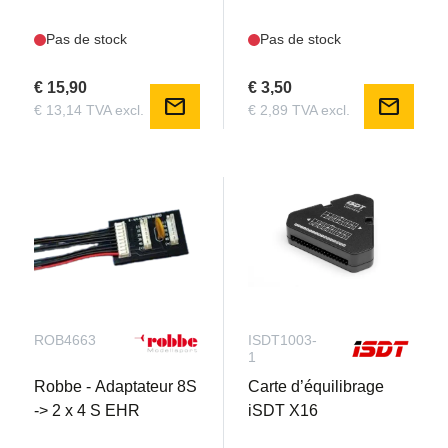
Pas de stock
Pas de stock
€ 15,90
€ 3,50
mail
mail
€ 13,14 TVA excl.
€ 2,89 TVA excl.
ROB4663
ISDT1003-
1
Robbe - Adaptateur 8S
Carte d’équilibrage
-> 2 x 4 S EHR
iSDT X16