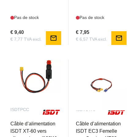
Pas de stock
Pas de stock
€ 9,40
€ 7,95
mail
mail
€ 7,77 TVA excl.
€ 6,57 TVA excl.
ISDTPCC
ISDT1470
Câble d’alimentation
Câble d’alimentation
ISDT XT-60 vers
ISDT EC3 Femelle