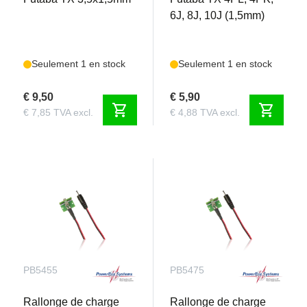
6J, 8J, 10J (1,5mm)
Seulement 1 en stock
Seulement 1 en stock
€ 9,50
€ 5,90
shopping_cart
shopping_cart
€ 7,85 TVA excl.
€ 4,88 TVA excl.
PB5455
PB5475
Rallonge de charge
Rallonge de charge