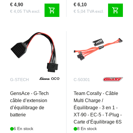
€ 4,90
€ 6,10
shopping_cart
shopping_cart
€ 4,05 TVA excl.
€ 5,04 TVA excl.
G-STECH
C-50301
GensAce - G-Tech
Team Corally - Câble
câble d’extension
Multi Charge /
d’équilibrage de
Équilibrage - 3 en 1 -
batterie
XT-90 - EC-5 - T-Plug -
Carte d’Équilibrage 6S
6 En stock
8 En stock