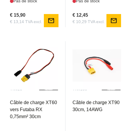
Pas de stock
Pas de stock
€ 15,90
€ 12,45
mail
mail
€ 13,14 TVA excl.
€ 10,29 TVA excl.
TIW20
TIW158
Câble de charge XT60
Câble de charge XT90
vers Futaba RX
30cm, 14AWG
0,75mm² 30cm