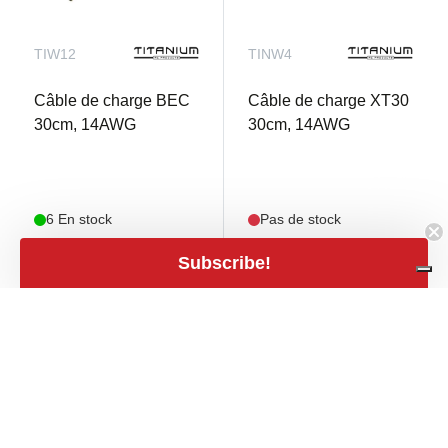
TIW12
TINW4
Câble de charge BEC
Câble de charge XT30
30cm, 14AWG
30cm, 14AWG
6 En stock
Pas de stock
Subscribe!
€ 4,00
€ 5,50
shopping_cart
mail
€ 3,31 TVA excl.
€ 4,55 TVA excl.
close
Filters
Filters
Prix
expand_less
€1
€26