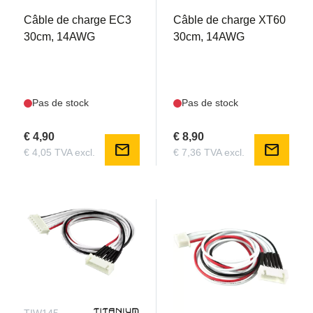
Câble de charge EC3
Câble de charge XT60
30cm, 14AWG
30cm, 14AWG
Pas de stock
Pas de stock
€ 4,90
€ 8,90
mail
mail
€ 4,05 TVA excl.
€ 7,36 TVA excl.