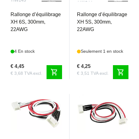
TIW145
TIW144
Rallonge d’équilibrage
Rallonge d’équilibrage
XH 6S, 300mm,
XH 5S, 300mm,
22AWG
22AWG
4 En stock
Seulement 1 en stock
€ 4,45
€ 4,25
shopping_cart
shopping_cart
€ 3,68 TVA excl.
€ 3,51 TVA excl.