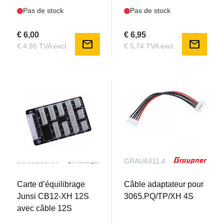
Pas de stock
Pas de stock
€ 6,00
€ 6,95
mail
mail
€ 4,96 TVA excl.
€ 5,74 TVA excl.
JUNCB10XH
GRAU6411.4
Carte d’équilibrage
Câble adaptateur pour
Junsi CB12-XH 12S
3065.PQ/TP/XH 4S
avec câble 12S