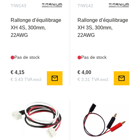
TIW143
TIW142
Rallonge d’équilibrage
Rallonge d’équilibrage
XH 4S, 300mm,
XH 3S, 300mm,
22AWG
22AWG
Pas de stock
Pas de stock
€ 4,15
€ 4,00
mail
mail
€ 3,43 TVA excl.
€ 3,31 TVA excl.