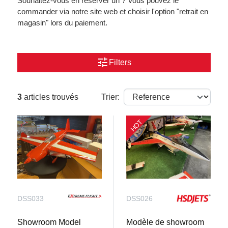
Souhaitez-vous en réserver un ? Vous pouvez le
commander via notre site web et choisir l'option "retrait en
magasin" lors du paiement.
tune
Filters
3
articles trouvés
Trier:
HOT
DSS033
DSS026
Showroom Model
Modèle de showroom