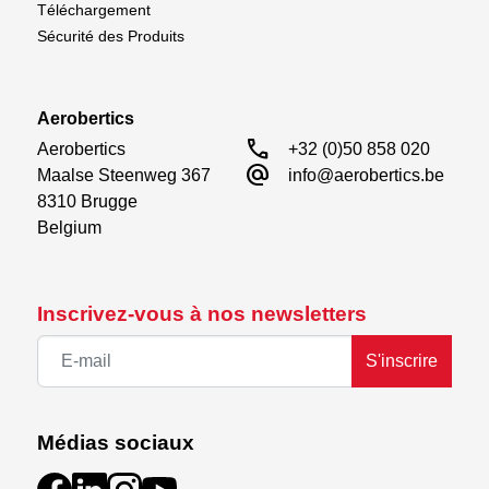
Téléchargement
Sécurité des Produits
Aerobertics
call
Aerobertics

+32 (0)50 858 020
alternate_email
Maalse Steenweg 367

info@aerobertics.be
8310 Brugge

Belgium
Inscrivez-vous à nos newsletters
S'inscrire
Médias sociaux