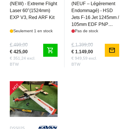
(NEW) - Extreme Flight
(NEUF – Légèrement
Laser 60"(1524mm)
Endommagé) - HSD
EXP V3, Red ARF Kit
Jets F-16 Jet 1245mm /
105mm EDF PNP
Seulement 1 en stock
Pas de stock
Rouge/Blanc
€ 499,00
€ 1.399,00
shopping_cart
mail
€ 425,00
€ 1.149,00
€ 351,24 excl.
€ 949,59 excl.
BTW
BTW
HOT
DSS025