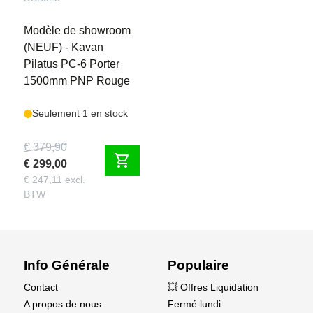
Modèle de showroom
(NEUF) - Kavan
Pilatus PC-6 Porter
1500mm PNP Rouge
Seulement 1 en stock
€ 379,90
shopping_cart
€ 299,00
€ 247,11 excl.
BTW
Info Générale
Populaire
Contact
💥 Offres Liquidation
A propos de nous
Fermé lundi