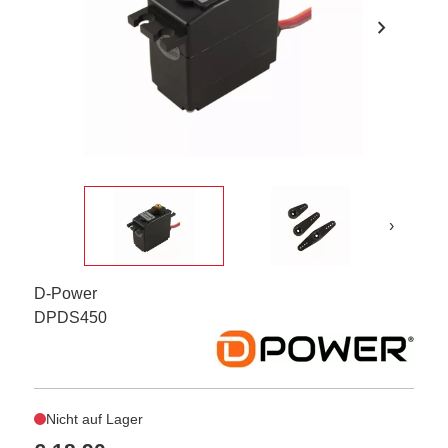
chevron_right
›
D-Power
DPDS450
Nicht auf Lager