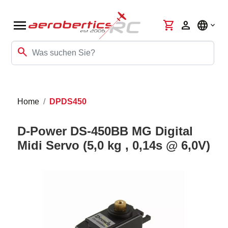
menu
shopping_cart
person
language
search
Home
DPDS450
D-Power DS-450BB MG Digital
Midi Servo (5,0 kg , 0,14s @ 6,0V)