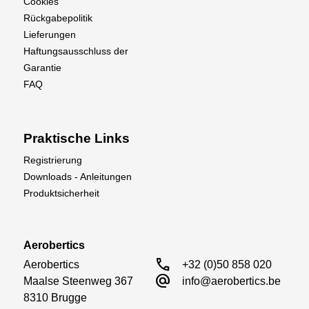
Cookies
Rückgabepolitik
Lieferungen
Haftungsausschluss der
Garantie
FAQ
Praktische Links
Registrierung
Downloads - Anleitungen
Produktsicherheit
Aerobertics
call
Aerobertics

+32 (0)50 858 020
alternate_email
Maalse Steenweg 367

info@aerobertics.be
8310 Brugge
