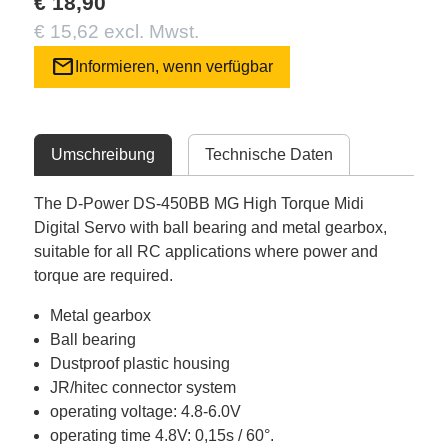
€ 18,90
€ 15,62 excl. Mwst.
mail
Informieren, wenn verfügbar
Umschreibung
Technische Daten
The D-Power DS-450BB MG High Torque Midi
Digital Servo with ball bearing and metal gearbox,
suitable for all RC applications where power and
torque are required.
Metal gearbox
Ball bearing
Dustproof plastic housing
JR/hitec connector system
operating voltage: 4.8-6.0V
operating time 4.8V: 0,15s / 60°.