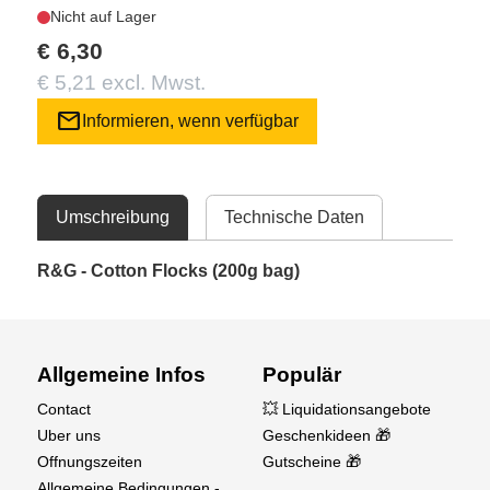
Nicht auf Lager
€ 6,30
€ 5,21 excl. Mwst.
mail
Informieren, wenn verfügbar
Umschreibung
Technische Daten
R&G - Cotton Flocks (200g bag)
Allgemeine Infos
Populär
Contact
💥 Liquidationsangebote
Uber uns
Geschenkideen 🎁
Offnungszeiten
Gutscheine 🎁
Allgemeine Bedingungen -