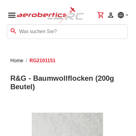
menu
shopping_cart
person
language
search
Home
RG2101151
R&G - Baumwollflocken (200g
Beutel)