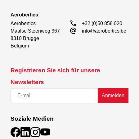
Aerobertics
call
Aerobertics

+32 (0)50 858 020
alternate_email
Maalse Steenweg 367

info@aerobertics.be
8310 Brugge

Belgium
Registrieren Sie sich für unsere
Newsletters
Anmelden
Soziale Medien