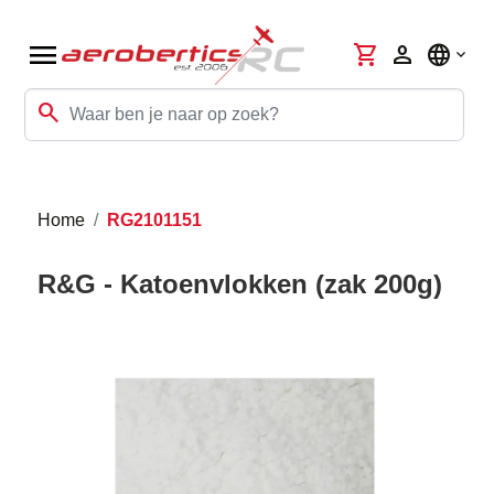
menu
shopping_cart
person
language
search
Home
RG2101151
R&G - Katoenvlokken (zak 200g)