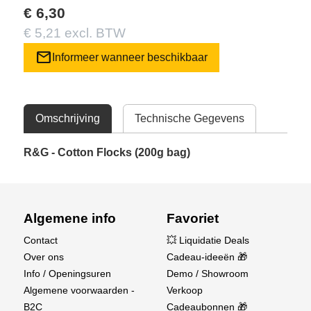
€ 6,30
€ 5,21 excl. BTW
mail
Informeer wanneer beschikbaar
Omschrijving
Technische Gegevens
R&G - Cotton Flocks (200g bag)
Algemene info
Favoriet
Contact
💥 Liquidatie Deals
Over ons
Cadeau-ideeën 🎁
Info / Openingsuren
Demo / Showroom
Algemene voorwaarden -
Verkoop
B2C
Cadeaubonnen 🎁