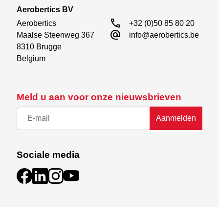
Aerobertics BV
call
Aerobertics

+32 (0)50 85 80 20
alternate_email
Maalse Steenweg 367

info@aerobertics.be
8310 Brugge

Belgium
Meld u aan voor onze nieuwsbrieven
Aanmelden
Sociale media