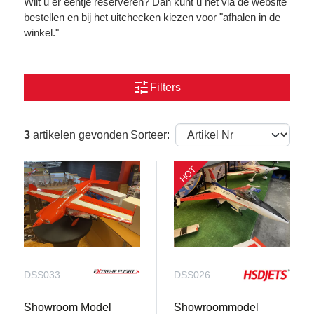
Wilt u er eentje reserveren? Dan kunt u het via de website
bestellen en bij het uitchecken kiezen voor "afhalen in de
winkel."
tune
Filters
3
artikelen gevonden
Sorteer:
HOT
DSS033
DSS026
Showroom Model
Showroommodel