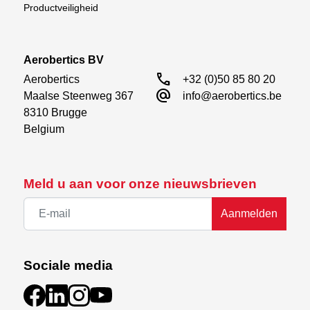
Productveiligheid
Aerobertics BV
call
Aerobertics

+32 (0)50 85 80 20
alternate_email
Maalse Steenweg 367

info@aerobertics.be
8310 Brugge

Belgium
Meld u aan voor onze nieuwsbrieven
Aanmelden
Sociale media