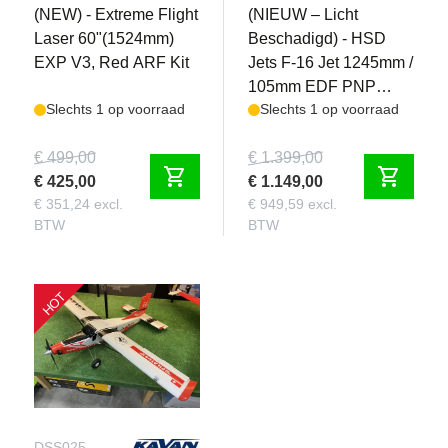
(NEW) - Extreme Flight
(NIEUW – Licht
Laser 60"(1524mm)
Beschadigd) - HSD
EXP V3, Red ARF Kit
Jets F-16 Jet 1245mm /
105mm EDF PNP
Slechts 1 op voorraad
Slechts 1 op voorraad
Rood/Wit
€ 499,00
€ 1.399,00
shopping_cart
shopping_cart
€ 425,00
€ 1.149,00
€ 351,24 excl.
€ 949,59 excl.
BTW
BTW
HOT
DSS025