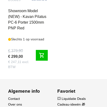
Showroom Model
(NEW) - Kavan Pilatus
PC-6 Porter 1500mm
PNP Red
Slechts 1 op voorraad
€ 379,90
shopping_cart
€ 299,00
€ 247,11 excl.
BTW
Algemene info
Favoriet
Contact
💥 Liquidatie Deals
Over ons
Cadeau-ideeën 🎁