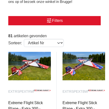
ons op of bezoek onze winkel in Brugge!
tune
Filters
81
artikelen gevonden
Sorteer:
EXTRSPEXTRW
EXTRSPEXTBW
Extreme Flight Stick
Extreme Flight Stick
Plane - Extra 300 -
Plane - Extra 300 -