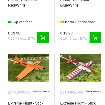
Red/White
Blue/White
5 Op voorraad
Slechts 1 op voorraad
€ 19,90
€ 19,90
shopping_cart
shopping_cart
€ 16,45 excl. BTW
€ 16,45 excl. BTW
EXTRSPSCYR
EXTRSPSCRW
Extreme Flight - Stick
Extreme Flight - Stick