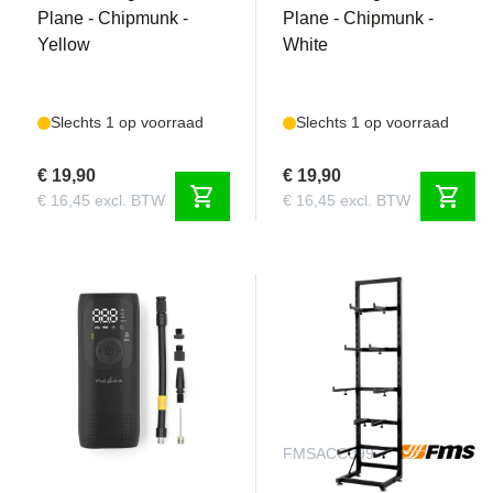
Plane - Chipmunk -
Plane - Chipmunk -
Yellow
White
Slechts 1 op voorraad
Slechts 1 op voorraad
€ 19,90
€ 19,90
shopping_cart
shopping_cart
€ 16,45 excl. BTW
€ 16,45 excl. BTW
AERO8090
FMSACC099