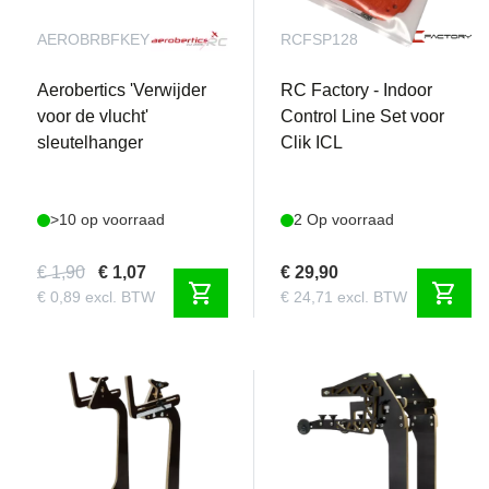
AEROBRBFKEY
RCFSP128
Aerobertics 'Verwijder
RC Factory - Indoor
voor de vlucht'
Control Line Set voor
sleutelhanger
Clik ICL
>10 op voorraad
2 Op voorraad
€ 1,90
€ 1,07
€ 29,90
shopping_cart
shopping_cart
€ 0,89 excl. BTW
€ 24,71 excl. BTW