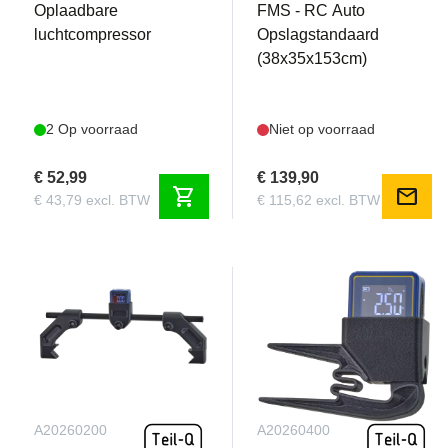
Oplaadbare
FMS - RC Auto
luchtcompressor
Opslagstandaard
(38x35x153cm)
2 Op voorraad
Niet op voorraad
€ 52,99
€ 139,90
shopping_cart
mail
€ 43,79 excl. BTW
€ 115,62 excl. BTW
A20260200
A20260400