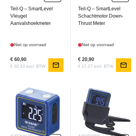
Teil-Q – SmartLevel
Teil-Q – SmartLevel
Vleugel
Schachtmotor Down-
Aanvalshoekmeter
Thrust Meter
Niet op voorraad
Niet op voorraad
€ 60,90
€ 20,90
mail
mail
€ 50,33 excl. BTW
€ 17,27 excl. BTW