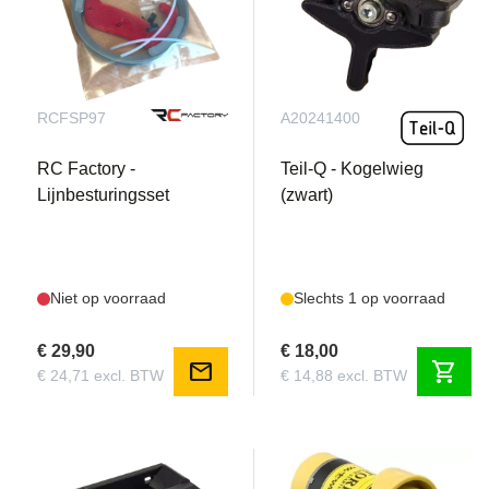
RCFSP97
A20241400
RC Factory -
Teil-Q - Kogelwieg
Lijnbesturingsset
(zwart)
Niet op voorraad
Slechts 1 op voorraad
€ 29,90
€ 18,00
mail
shopping_cart
€ 24,71 excl. BTW
€ 14,88 excl. BTW