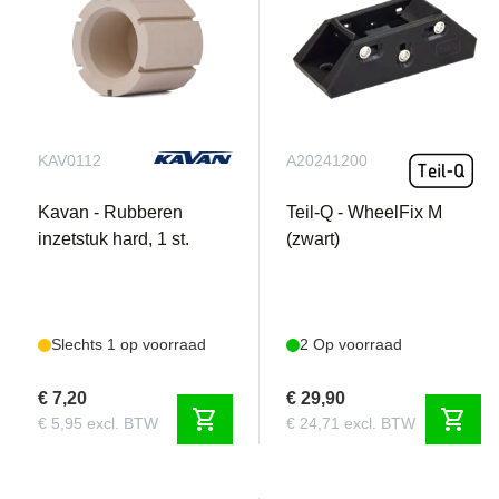
KAV0112
A20241200
Kavan - Rubberen
Teil-Q - WheelFix M
inzetstuk hard, 1 st.
(zwart)
Slechts 1 op voorraad
2 Op voorraad
€ 7,20
€ 29,90
shopping_cart
shopping_cart
€ 5,95 excl. BTW
€ 24,71 excl. BTW