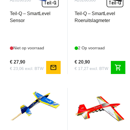
A20260100
A20260300
Teil-Q – SmartLevel
Teil-Q – SmartLevel
Sensor
Roeruitslagmeter
Niet op voorraad
2 Op voorraad
€ 27,90
€ 20,90
mail
shopping_cart
€ 23,06 excl. BTW
€ 17,27 excl. BTW