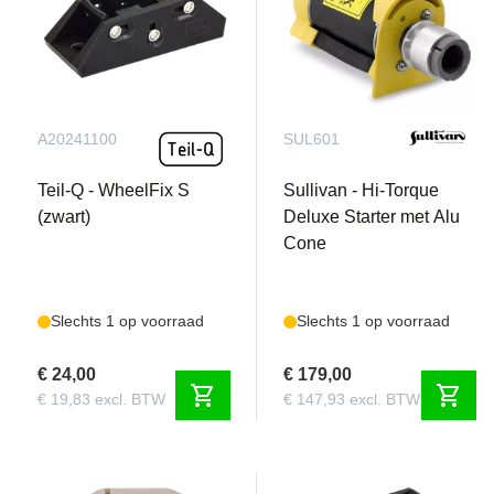
A20241100
SUL601
Teil-Q - WheelFix S
Sullivan - Hi-Torque
(zwart)
Deluxe Starter met Alu
Cone
Slechts 1 op voorraad
Slechts 1 op voorraad
€ 24,00
€ 179,00
shopping_cart
shopping_cart
€ 19,83 excl. BTW
€ 147,93 excl. BTW