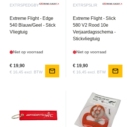
EXTRSPEDGBY
EXTRSPSLIR
Extreme Flight - Edge
Extreme Flight - Slick
540 Blauw/Geel - Stick
580 V2 Rood 10e
Vliegtuig
Verjaardagsschema -
Stickvliegtuig
Niet op voorraad
Niet op voorraad
€ 19,90
€ 19,90
mail
mail
€ 16,45 excl. BTW
€ 16,45 excl. BTW