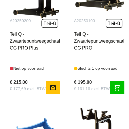
A20250200
A20250100
Teil Q -
Teil Q -
Zwaartepuntweegschaal
Zwaartepuntweegschaal
CG PRO Plus
CG PRO
Niet op voorraad
Slechts 1 op voorraad
€ 215,00
€ 195,00
mail
shopping_cart
€ 177,69 excl. BTW
€ 161,16 excl. BTW