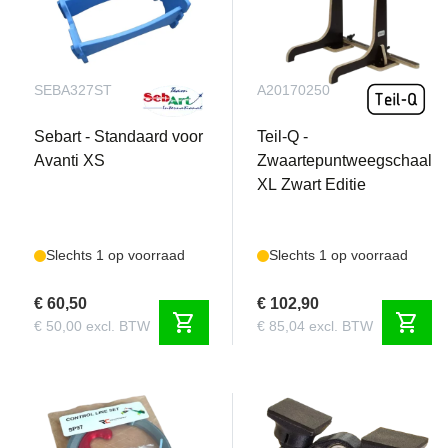
SEBA327ST
A20170250
Sebart - Standaard voor
Teil-Q -
Avanti XS
Zwaartepuntweegschaal
XL Zwart Editie
Slechts 1 op voorraad
Slechts 1 op voorraad
€ 60,50
€ 102,90
shopping_cart
shopping_cart
€ 50,00 excl. BTW
€ 85,04 excl. BTW