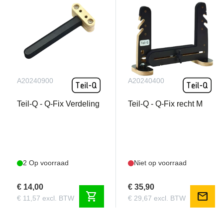
A20240900
A20240400
Teil-Q - Q-Fix Verdeling
Teil-Q - Q-Fix recht M
2 Op voorraad
Niet op voorraad
€ 14,00
€ 35,90
shopping_cart
mail
€ 11,57 excl. BTW
€ 29,67 excl. BTW