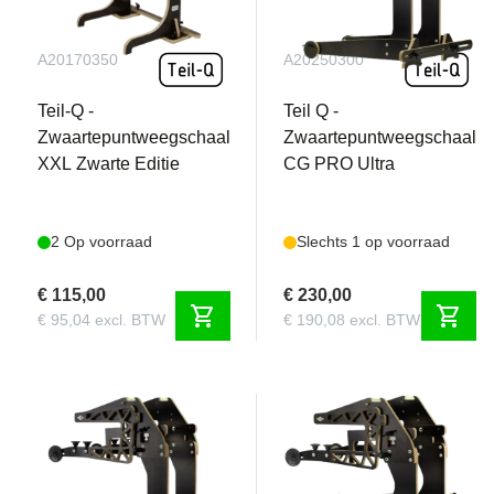
A20170350
A20250300
Teil-Q -
Teil Q -
Zwaartepuntweegschaal
Zwaartepuntweegschaal
XXL Zwarte Editie
CG PRO Ultra
2 Op voorraad
Slechts 1 op voorraad
€ 115,00
€ 230,00
shopping_cart
shopping_cart
€ 95,04 excl. BTW
€ 190,08 excl. BTW