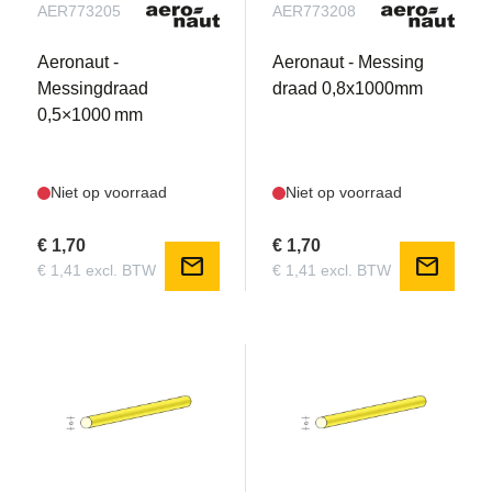
AER773205
AER773208
Aeronaut -
Aeronaut - Messing
Messingdraad
draad 0,8x1000mm
0,5×1000 mm
Niet op voorraad
Niet op voorraad
€ 1,70
€ 1,70
mail
mail
€ 1,41 excl. BTW
€ 1,41 excl. BTW