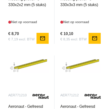
330x2x2 mm (5 stuks)
330x3x3 mm (5 stuks)
Niet op voorraad
Niet op voorraad
€ 8,70
€ 10,10
mail
mail
€ 7,19 excl. BTW
€ 8,35 excl. BTW
AER771210
AER771212
Aeronaut - Gefreesd
Aeronaut - Gefreesd