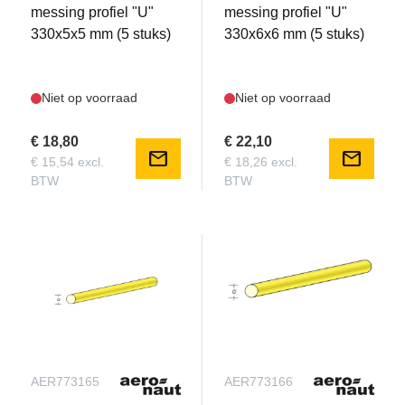
messing profiel "U"
messing profiel "U"
330x5x5 mm (5 stuks)
330x6x6 mm (5 stuks)
Niet op voorraad
Niet op voorraad
€ 18,80
€ 22,10
mail
mail
€ 15,54 excl.
€ 18,26 excl.
BTW
BTW
AER773165
AER773166