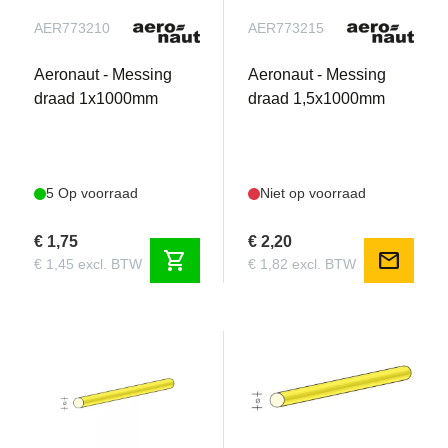
AER773210
AER773215
Aeronaut - Messing
Aeronaut - Messing
draad 1x1000mm
draad 1,5x1000mm
5 Op voorraad
Niet op voorraad
€ 1,75
€ 2,20
shopping_cart
mail
€ 1,45 excl. BTW
€ 1,82 excl. BTW