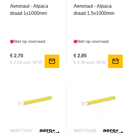
Aeronaut - Alpaca
Aeronaut - Alpaca
draad 1x1000mm
draad 1,5x1000mm
Niet op voorraad
Niet op voorraad
€ 2,70
€ 2,85
mail
mail
€ 2,23 excl. BTW
€ 2,36 excl. BTW
AER773167
AER773168