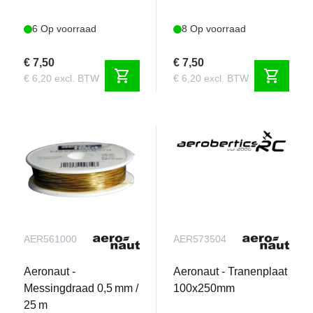
6 Op voorraad
8 Op voorraad
€ 7,50
€ 7,50
shopping_cart
shopping_cart
€ 6,20 excl. BTW
€ 6,20 excl. BTW
AER561000
AER573504
Aeronaut -
Aeronaut - Tranenplaat
Messingdraad 0,5 mm /
100x250mm
25 m