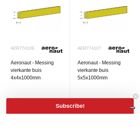
AER774106
AER774107
Aeronaut - Messing
Aeronaut - Messing
vierkante buis
vierkante buis
4x4x1000mm
5x5x1000mm
Niet op voorraad
Niet op voorraad
Subscribe!
€ 8,20
€ 9,40
mail
mail
€ 6,78 excl. BTW
€ 7,77 excl. BTW
close
Filters
Filters