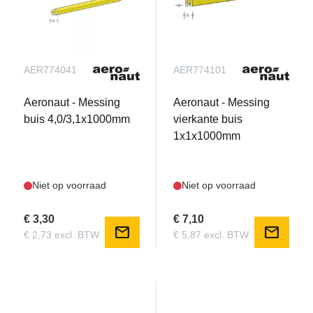
AER774041
AER774101
Aeronaut - Messing
Aeronaut - Messing
buis 4,0/3,1x1000mm
vierkante buis
1x1x1000mm
Niet op voorraad
Niet op voorraad
€ 3,30
€ 7,10
mail
mail
€ 2,73 excl. BTW
€ 5,87 excl. BTW