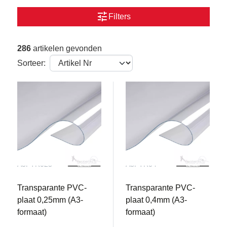
tune
Filters
286
artikelen gevonden
Sorteer:
A3PTR025
A3PTR04
Transparante PVC-
Transparante PVC-
plaat 0,25mm (A3-
plaat 0,4mm (A3-
formaat)
formaat)