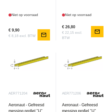
Niet op voorraad
Niet op voorraad
€ 26,80
€ 9,90
mail
€ 22,15 excl.
mail
€ 8,18 excl. BTW
BTW
AER771204
AER771206
Aeronaut - Gefreesd
Aeronaut - Gefreesd
messing profiel "U"
messing profiel "U"