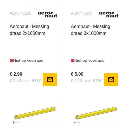
AER773220
AER773230
Aeronaut - Messing
Aeronaut - Messing
draad 2x1000mm
draad 3x1000mm
Niet op voorraad
Niet op voorraad
€ 2,90
€ 5,00
mail
mail
€ 2,40 excl. BTW
€ 4,13 excl. BTW