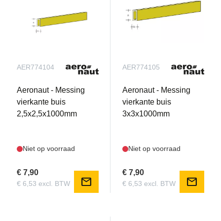
AER774104
AER774105
Aeronaut - Messing
Aeronaut - Messing
vierkante buis
vierkante buis
2,5x2,5x1000mm
3x3x1000mm
Niet op voorraad
Niet op voorraad
€ 7,90
€ 7,90
mail
mail
€ 6,53 excl. BTW
€ 6,53 excl. BTW