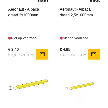
Aeronaut - Alpaca
Aeronaut - Alpaca
draad 2x1000mm
draad 2,5x1000mm
Niet op voorraad
Niet op voorraad
€ 3,40
€ 4,95
mail
mail
€ 2,81 excl. BTW
€ 4,09 excl. BTW