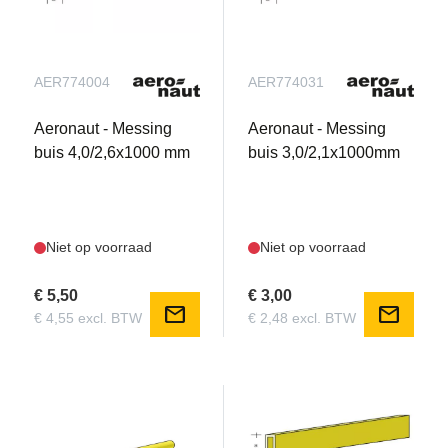
AER774004
AER774031
Aeronaut - Messing
Aeronaut - Messing
buis 4,0/2,6x1000 mm
buis 3,0/2,1x1000mm
Niet op voorraad
Niet op voorraad
€ 5,50
€ 3,00
mail
mail
€ 4,55 excl. BTW
€ 2,48 excl. BTW