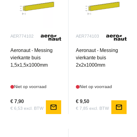
AER774102
AER774103
Aeronaut - Messing
Aeronaut - Messing
vierkante buis
vierkante buis
1,5x1,5x1000mm
2x2x1000mm
Niet op voorraad
Niet op voorraad
€ 7,90
€ 9,50
mail
mail
€ 6,53 excl. BTW
€ 7,85 excl. BTW