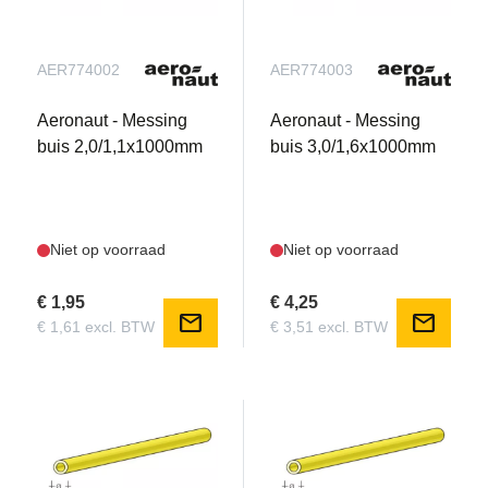
AER774002
AER774003
Aeronaut - Messing
Aeronaut - Messing
buis 2,0/1,1x1000mm
buis 3,0/1,6x1000mm
Niet op voorraad
Niet op voorraad
€ 1,95
€ 4,25
mail
mail
€ 1,61 excl. BTW
€ 3,51 excl. BTW