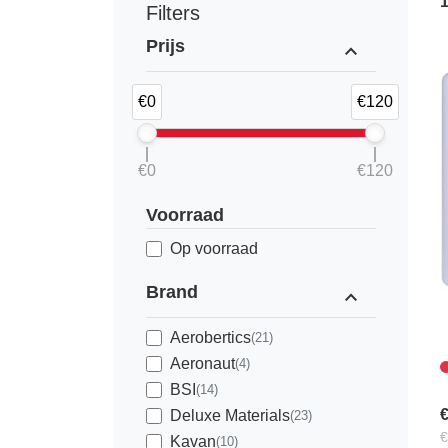
Filters
Prijs
expand_less
€0
€120
€0
€120
Voorraad
Op voorraad
Brand
expand_less
Aerobertics
(21)
Aeronaut
(4)
BSI
(14)
€
Deluxe Materials
(23)
€
Kavan
(10)