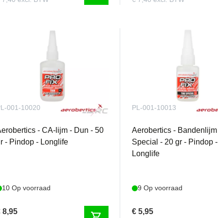
L-001-10020
PL-001-10013
erobertics - CA-lijm - Dun - 50
Aerobertics - Bandenlijm
r - Pindop - Longlife
Special - 20 gr - Pindop -
Longlife
10 Op voorraad
9 Op voorraad
 8,95
€ 5,95
shopping_cart