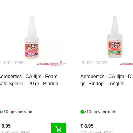
L-001-10030
PL-001-10022
erobertics - CA-lijm - Foam
Aerobertics - CA-lijm - Di
afe Special - 20 gr - Pindop
gr - Pindop - Longlife
>10 op voorraad
>10 op voorraad
 8,95
€ 8,95
shopping_cart
 7,40 excl. BTW
€ 7,40 excl. BTW