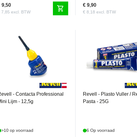
 9,50
€ 9,90
shopping_cart
 7,85 excl. BTW
€ 8,18 excl. BTW
REVELL396089090
REVELL396079090
evell - Contacta Professional
Revell - Plasto Vuller / R
ini Lijm - 12,5g
Pasta - 25G
>10 op voorraad
6 Op voorraad