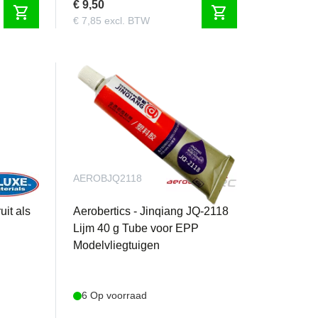
€ 9,50
shopping_cart
shopping_cart
€ 7,85 excl. BTW
AEROBJQ2118
uit als
Aerobertics - Jinqiang JQ-2118
Lijm 40 g Tube voor EPP
Modelvliegtuigen
6 Op voorraad