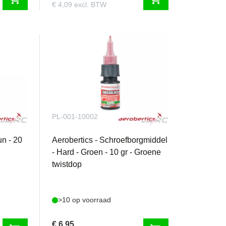
€ 4,09 excl. BTW
PL-001-10002
un - 20
Aerobertics - Schroefborgmiddel
- Hard - Groen - 10 gr - Groene
twistdop
>10 op voorraad
€ 6,95