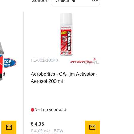
Sorteer:
PL-001-10040
eld
Aerobertics - CA-lijm Activator -
Aerosol 200 ml
Niet op voorraad
€ 4,95
mail
mail
€ 4,09 excl. BTW