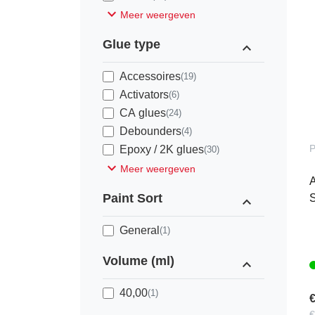
expand_more
Meer weergeven
Glue type
expand_less
Accessoires
(19)
Activators
(6)
CA glues
(24)
Debounders
(4)
P
Epoxy / 2K glues
(30)
expand_more
Meer weergeven
A
Paint Sort
S
expand_less
General
(1)
Volume (ml)
expand_less
40,00
(1)
€
€