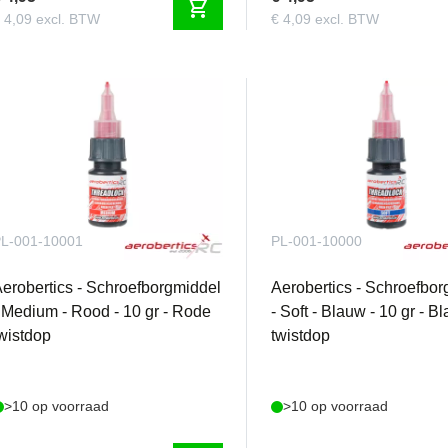
shopping_cart
 4,09 excl. BTW
€ 4,09 excl. BTW
L-001-10001
PL-001-10000
erobertics - Schroefborgmiddel
Aerobertics - Schroefbo
 Medium - Rood - 10 gr - Rode
- Soft - Blauw - 10 gr - 
wistdop
twistdop
>10 op voorraad
>10 op voorraad