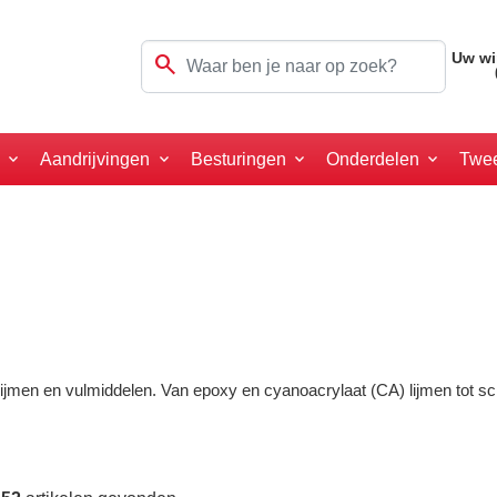
search
Uw wi
a
Aandrijvingen
Besturingen
Onderdelen
Twe
jmen en vulmiddelen. Van epoxy en cyanoacrylaat (CA) lijmen tot schu