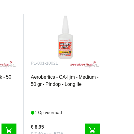
PL-001-10021
k - 50
Aerobertics - CA-lijm - Medium -
50 gr - Pindop - Longlife
4 Op voorraad
€ 8,95
shopping_cart
shopping_cart
€ 7,40 excl. BTW