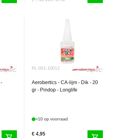
PL-001-10012
 -
Aerobertics - CA-lijm - Dik - 20
gr - Pindop - Longlife
>10 op voorraad
€ 4,95
shopping_cart
shopping_cart