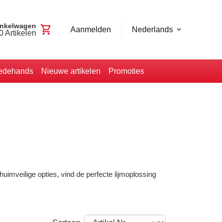
nkelwagen
shopping_cart
Aanmelden
Nederlands
0
Artikelen
edehands
Nieuwe artikelen
Promoties
imveilige opties, vind de perfecte lijmoplossing