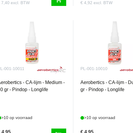
 7,40 excl. BTW
€ 4,92 excl. BTW
L-001-10011
PL-001-10010
erobertics - CA-lijm - Medium -
Aerobertics - CA-lijm - D
0 gr - Pindop - Longlife
gr - Pindop - Longlife
>10 op voorraad
>10 op voorraad
 4,95
€ 4,95