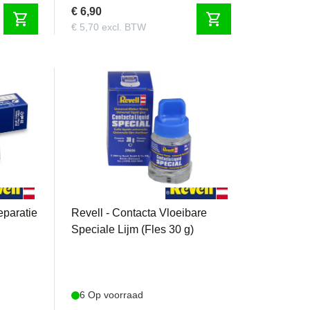
€ 6,90
shopping_cart
shopping_cart
€ 5,70 excl. BTW
REVELL396069090
eparatie
Revell - Contacta Vloeibare
Speciale Lijm (Fles 30 g)
6 Op voorraad