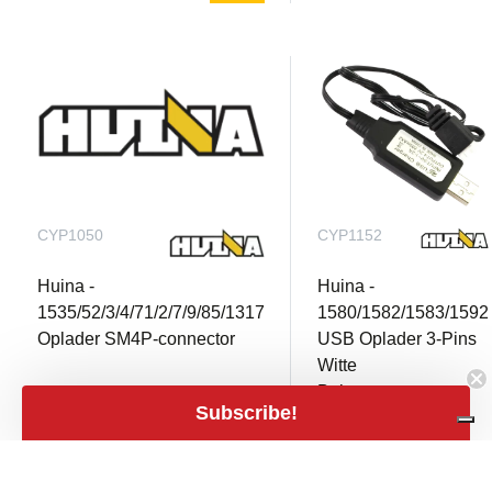
CYP1050
CYP1152
Huina -
Huina -
1535/52/3/4/71/2/7/9/85/1317
1580/1582/1583/1592
Oplader SM4P-connector
USB Oplader 3-Pins
Witte
Balansconnector
Subscribe!
Niet op voorraad
Niet op voorraad
€ 13,99
close
Filters
€ 8,99
mail
Filters