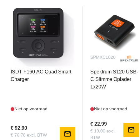
ISDTF106
SPMXC1020
ISDT F160 AC Quad Smart
Spektrum S120 USB-
Charger
C Slimme Oplader
1x20W
Niet op voorraad
Niet op voorraad
€ 22,99
€ 92,90
mail
€ 19,00 excl.
mail
€ 76,78 excl. BTW
BTW