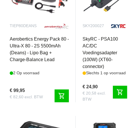
TIEP80DEANS
SKY200027
Aerobertics Energy Pack 80 -
SkyRC - PSA100
Ultra-X 80 - 2S 5500mAh
AC/DC
(Deans) - Lipo Bag +
Voedingsadapter
Charge-Balance Lead
(100W) (XT60-
connector)
2 Op voorraad
Slechts 1 op voorraad
€ 24,90
€ 99,95
shopping_cart
€ 20,58 excl.
shopping_cart
€ 82,60 excl. BTW
BTW