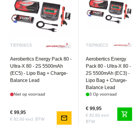
TIEP80EC5
TIEP80EC3
Aerobertics Energy Pack 80 -
Aerobertics Energy
Ultra-X 80 - 2S 5500mAh
Pack 80 - Ultra-X 80 -
(EC5) - Lipo Bag + Charge-
2S 5500mAh (EC3) -
Balance Lead
Lipo Bag + Charge-
Balance Lead
Niet op voorraad
3 Op voorraad
€ 99,95
€ 99,95
shopping_cart
€ 82,60 excl.
mail
€ 82,60 excl. BTW
BTW