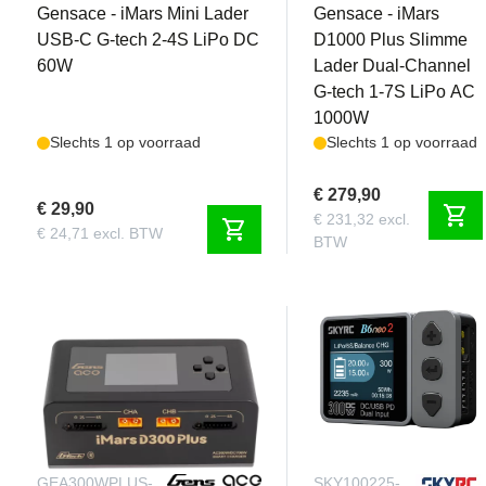
Gensace - iMars Mini Lader
Gensace - iMars
USB-C G-tech 2-4S LiPo DC
D1000 Plus Slimme
60W
Lader Dual-Channel
G-tech 1-7S LiPo AC
1000W
Slechts 1 op voorraad
Slechts 1 op voorraad
€ 279,90
€ 29,90
shopping_cart
€ 231,32 excl.
shopping_cart
€ 24,71 excl. BTW
BTW
GEA300WPLUS-
SKY100225-