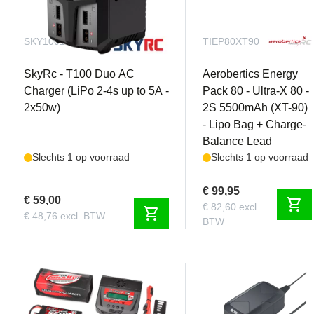
SKY100162
TIEP80XT90
SkyRc - T100 Duo AC
Aerobertics Energy
Charger (LiPo 2-4s up to 5A -
Pack 80 - Ultra-X 80 -
2x50w)
2S 5500mAh (XT-90)
- Lipo Bag + Charge-
Balance Lead
Slechts 1 op voorraad
Slechts 1 op voorraad
€ 99,95
€ 59,00
shopping_cart
€ 82,60 excl.
shopping_cart
€ 48,76 excl. BTW
BTW