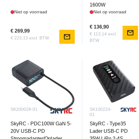
1600W
Niet op voorraad
Niet op voorraad
€ 136,90
€ 269,99
mail
€ 113,14 excl.
mail
€ 223,13 excl. BTW
BTW
SK200028-01
SK100224-
01
SkyRC - PDC100W GaN 5-
SkyRC - Type35
20V USB-C PD
Lader USB-C PD
Stroomadapter/Oplader
35W LiPo 2-4S