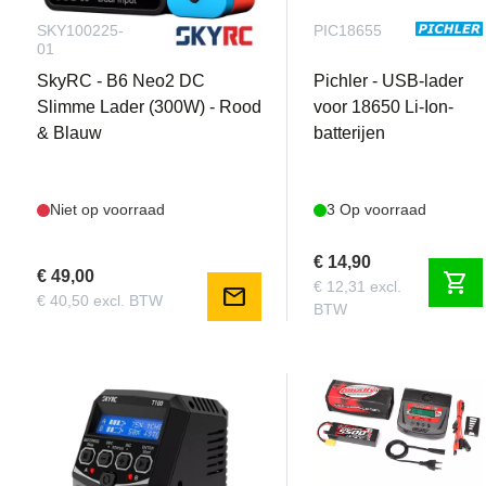
SKY100225-
PIC18655
01
SkyRC - B6 Neo2 DC
Pichler - USB-lader
Slimme Lader (300W) - Rood
voor 18650 Li-Ion-
& Blauw
batterijen
Niet op voorraad
3 Op voorraad
€ 14,90
€ 49,00
shopping_cart
€ 12,31 excl.
mail
€ 40,50 excl. BTW
BTW