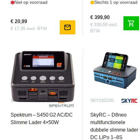
Niet op voorraad
Slechts 1 op voorraad
€ 399,90
€ 20,99
shopping_cart
€ 330,50 excl.
mail
€ 17,35 excl. BTW
BTW
SPMXC3040I
SKY100230
Spektrum – S450 G2 AC/DC
SkyRC – D8neo
Slimme Lader 4×50W
multifunctionele
dubbele slimme lader
DC LiPo 1–8S