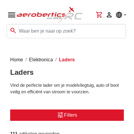
menu
shopping_cart
person
language
search
Home
Elektronica
Laders
Laders
Vind de perfecte lader om je modelvliegtuig, auto of boot
veilig en efficiënt van stroom te voorzien.
tune
Filters
111
artikelen gevonden