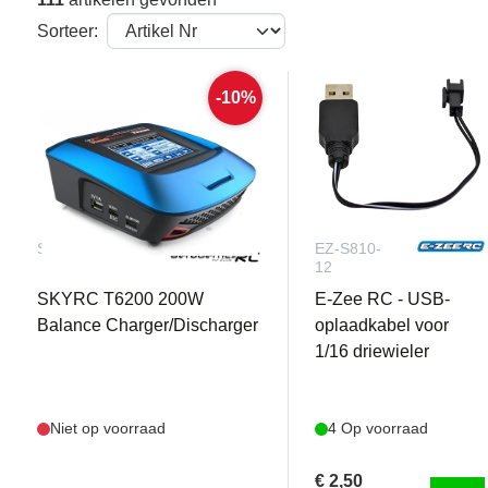
Sorteer:
-10%
SKY10007201
EZ-S810-
12
SKYRC T6200 200W
E-Zee RC - USB-
Balance Charger/Discharger
oplaadkabel voor
1/16 driewieler
Niet op voorraad
4 Op voorraad
€ 2,50