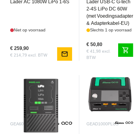
Lader AC 1080W LiPo 1-6S
Lader USB-C G-tech
2-4S LiPo DC 60W
(met Voedingsadapter
& Adapterkabel-EU)
Niet op voorraad
Slechts 1 op voorraad
€ 50,80
€ 259,90
shopping_cart
€ 41,98 excl.
mail
€ 214,79 excl. BTW
BTW
GEA60WE2
GEAD1000PLUS