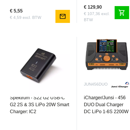
€ 129,90
€ 5,55
shopping_cart
€ 107,36 excl.
mail
€ 4,59 excl. BTW
BTW
SPMXC0060
JUN456DUO
Spektrum - S22 G2 USB-C
iCharger/Junsi - 456
G2 2S & 3S LiPo 20W Smart
DUO Dual Charger
Charger: IC2
DC LiPo 1-6S 2200W