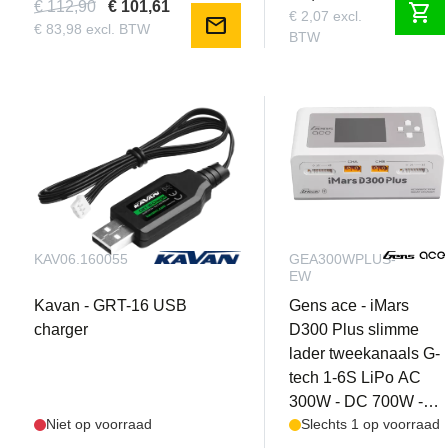
€ 112,90
€ 101,61
shopping_cart
€ 2,07 excl.
mail
€ 83,98 excl. BTW
BTW
KAV06.160055
GEA300WPLUS-
EW
Kavan - GRT-16 USB
Gens ace - iMars
charger
D300 Plus slimme
lader tweekanaals G-
tech 1-6S LiPo AC
300W - DC 700W -
Niet op voorraad
Slechts 1 op voorraad
wit