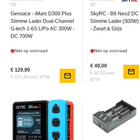
EB
02
Gensace - iMars D300 Plus
SkyRC - B6 Neo2 DC
Slimme Lader Dual-Channel
Slimme Lader (300W)
G-tech 1-6S LiPo AC 300W -
- Zwart & Grijs
DC 700W
Niet op voorraad
Niet op voorraad
€ 49,00
€ 129,90
mail
€ 40,50 excl.
mail
€ 107,36 excl. BTW
BTW