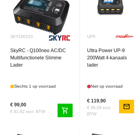
SKY100223
UP9
SkyRC - Q100neo AC/DC
Ultra Power UP-9
Multifunctionele Slimme
200Watt 4-kanaals
Lader
lader
Slechts 1 op voorraad
Niet op voorraad
€ 119,90
€ 99,00
mail
€ 99,09 excl.
shopping_cart
€ 81,82 excl. BTW
BTW