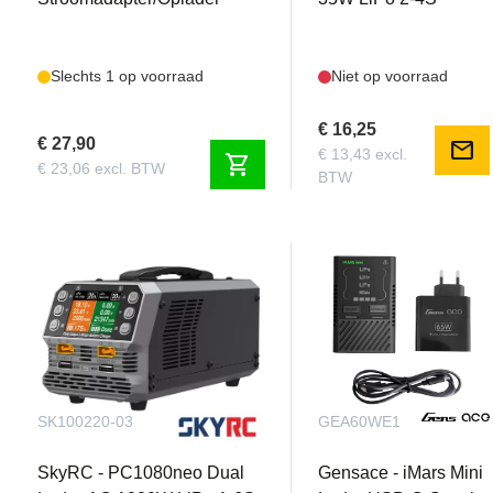
Slechts 1 op voorraad
Niet op voorraad
€ 16,25
€ 27,90
mail
€ 13,43 excl.
shopping_cart
€ 23,06 excl. BTW
BTW
SK100220-03
GEA60WE1
SkyRC - PC1080neo Dual
Gensace - iMars Mini