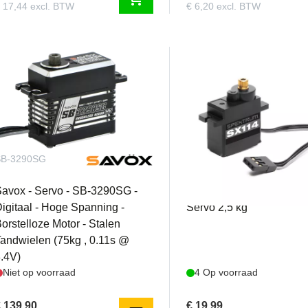
 17,44 excl. BTW
€ 6,20 excl. BTW
SB-3290SG
SPMSSX114
avox - Servo - SB-3290SG -
Spektrum - Micro Metal 
igitaal - Hoge Spanning -
Servo 2,5 kg
orstelloze Motor - Stalen
andwielen (75kg , 0.11s @
.4V)
Niet op voorraad
4 Op voorraad
 139,90
€ 19,99