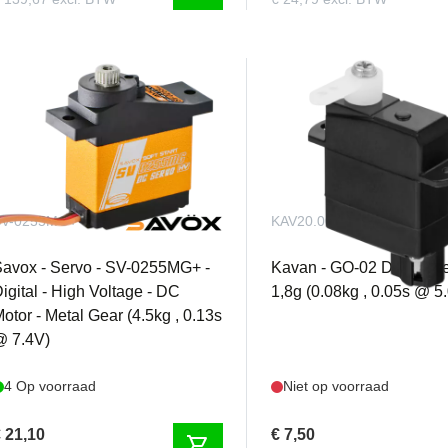
SV-0255MG+
KAV20.002
avox - Servo - SV-0255MG+ -
Kavan - GO-02 Digital S
igital - High Voltage - DC
1,8g (0.08kg , 0.05s @ 5
otor - Metal Gear (4.5kg , 0.13s
@ 7.4V)
4 Op voorraad
Niet op voorraad
 21,10
€ 7,50
shopping_cart