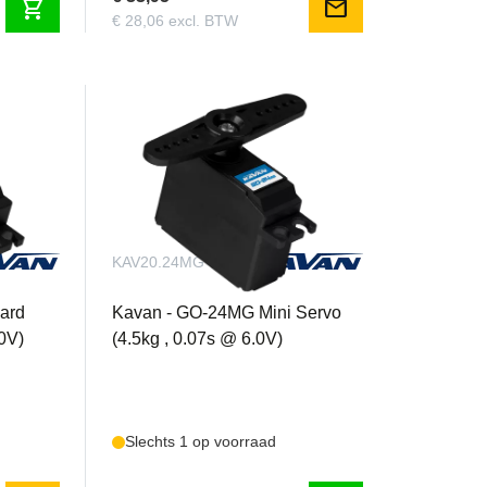
shopping_cart
mail
€ 28,06 excl. BTW
KAV20.24MG
ard
Kavan - GO-24MG Mini Servo
.0V)
(4.5kg , 0.07s @ 6.0V)
Slechts 1 op voorraad