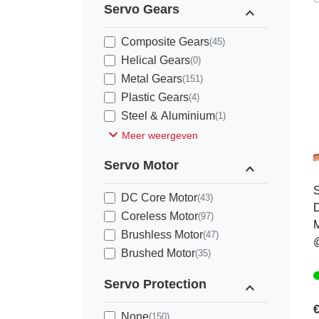
Servo Gears
expand_less
Composite Gears
(45)
Helical Gears
(0)
Metal Gears
(151)
Plastic Gears
(4)
Steel & Aluminium
(1)
expand_more
Meer weergeven
Servo Motor
expand_less
S
DC Core Motor
(43)
D
Coreless Motor
(97)
M
Brushless Motor
(47)
Brushed Motor
(35)
Servo Protection
expand_less
€
None
(150)