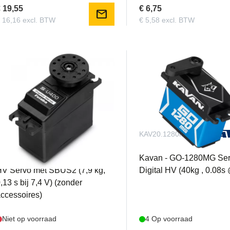
 19,55
€ 6,75
mail
 16,16 excl. BTW
€ 5,58 excl. BTW
FPS-U400B
KAV20.1280MG
utaba S-U400 Bulk Standard
Kavan - GO-1280MG Se
V Servo met SBUS2 (7,9 kg,
Digital HV (40kg , 0.08s
,13 s bij 7,4 V) (zonder
ccessoires)
Niet op voorraad
4 Op voorraad