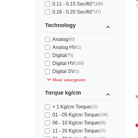
0.11 - 0.15 Sec/60°
(106)
€
0.16 - 0.20 Sec/60°
(47)
Technology
expand_less
Analog
(50)
Analog HV
(1)
Digital
(75)
Digital HV
(160)
Digital SV
(1)
H
expand_more
Meer weergeven
H
Torque kg/cm
expand_less
s
< 1 Kg/cm Torque
(12)
01 - 05 Kg/cm Torque
(106)
06 - 10 Kg/cm Torque
(65)
11 - 20 Kg/cm Torque
(37)