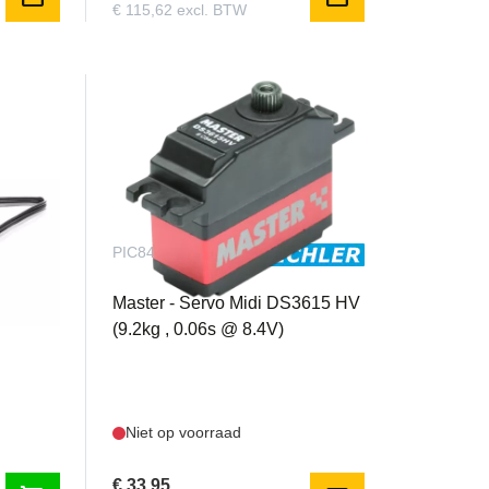
€ 115,62 excl. BTW
PIC8448
Gear
Master - Servo Midi DS3615 HV
(9.2kg , 0.06s @ 8.4V)
Niet op voorraad
€ 33,95