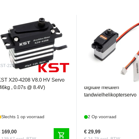
ST-2288
SPMSH3056M
KST X20-4208 V8.0 HV Servo
Spektrum - H3056M sub-
46kg , 0.07s @ 8.4V)
digitale metalen
tandwielhelikopterservo
Slechts 1 op voorraad
2 Op voorraad
 169,00
€ 29,99
shopping_cart
 139,67 excl. BTW
€ 24,79 excl. BTW