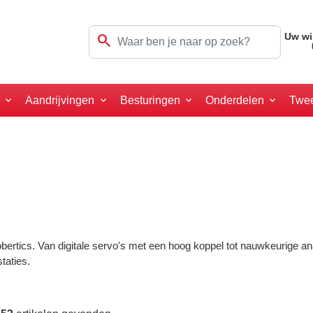
search
Uw wi
a
Aandrijvingen
Besturingen
Onderdelen
Twe
obertics. Van digitale servo's met een hoog koppel tot nauwkeurige a
taties.