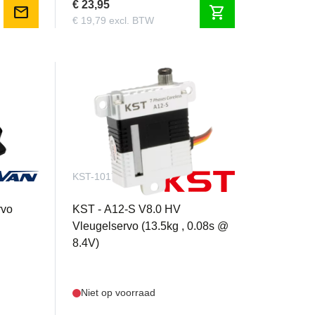
€ 23,95
mail
shopping_cart
€ 19,79 excl. BTW
KST-1017
rvo
KST - A12-S V8.0 HV
Vleugelservo (13.5kg , 0.08s @
8.4V)
Niet op voorraad