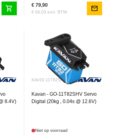
€ 79,90
shopping_cart
mail
€ 66,03 excl. BTW
KAV20.11T82SHV
rvo
Kavan - GO-11T82SHV Servo
 @ 8.4V)
Digital (20kg , 0.04s @ 12.6V)
Niet op voorraad