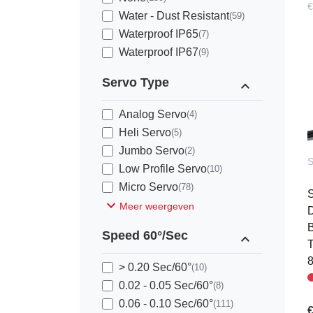
€
Water - Dust Resistant
(59)
Waterproof IP65
(7)
Waterproof IP67
(9)
Servo Type
expand_less
Analog Servo
(4)
Heli Servo
(5)
Jumbo Servo
(2)
Low Profile Servo
(10)
Micro Servo
(78)
S
expand_more
Meer weergeven
D
B
Speed 60°/Sec
expand_less
T
8
> 0.20 Sec/60°
(10)
0.02 - 0.05 Sec/60°
(8)
0.06 - 0.10 Sec/60°
(111)
€