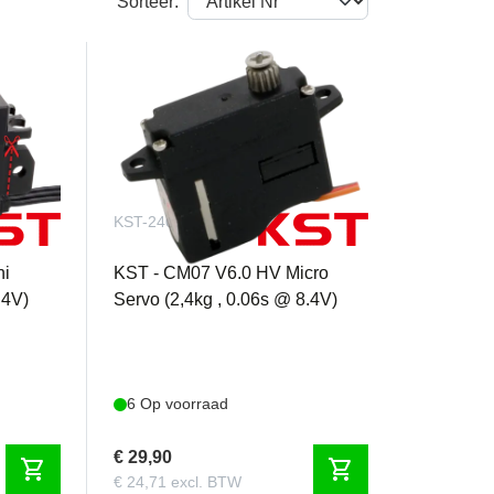
Sorteer:
KST-2409
ni
KST - CM07 V6.0 HV Micro
.4V)
Servo (2,4kg , 0.06s @ 8.4V)
6 Op voorraad
€ 29,90
shopping_cart
shopping_cart
€ 24,71 excl. BTW