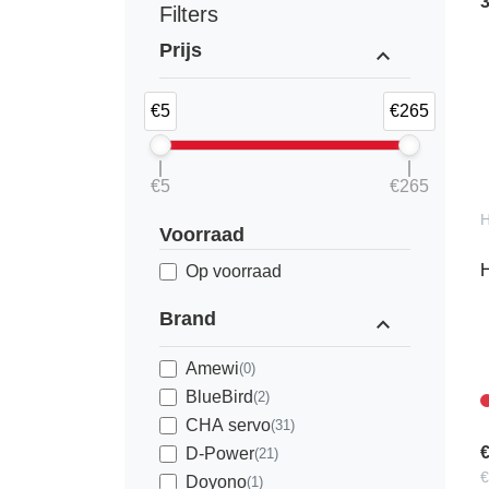
Filters
Prijs
expand_less
€5
€265
€5
€265
Voorraad
H
Op voorraad
Brand
expand_less
Amewi
(0)
BlueBird
(2)
CHA servo
(31)
€
D-Power
(21)
€
Doyono
(1)