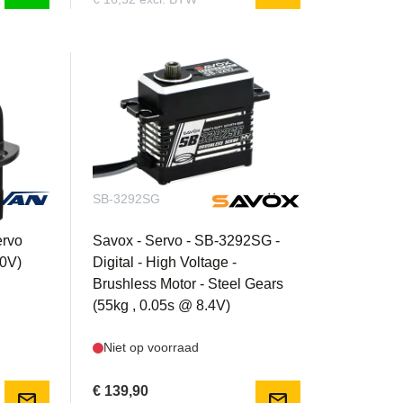
SB-3292SG
ervo
Savox - Servo - SB-3292SG -
.0V)
Digital - High Voltage -
Brushless Motor - Steel Gears
(55kg , 0.05s @ 8.4V)
Niet op voorraad
€ 139,90
mail
mail