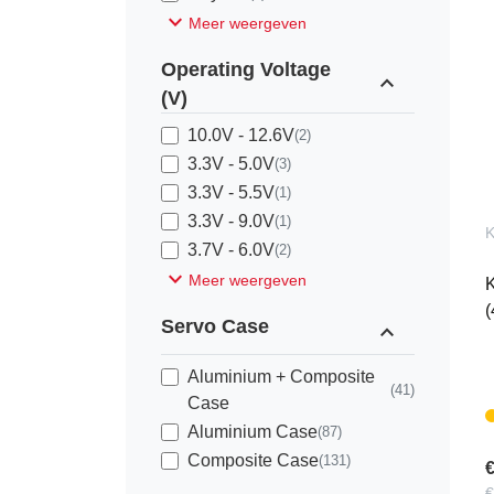
expand_more
Meer weergeven
Operating Voltage
expand_less
(V)
10.0V - 12.6V
(2)
3.3V - 5.0V
(3)
3.3V - 5.5V
(1)
3.3V - 9.0V
(1)
K
3.7V - 6.0V
(2)
expand_more
Meer weergeven
(
Servo Case
expand_less
Aluminium + Composite
(41)
Case
Aluminium Case
(87)
Composite Case
(131)
€
€