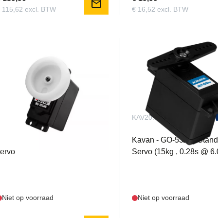
mail
 115,62 excl. BTW
€ 16,52 excl. BTW
I33785S
KAV20.53MG
itec HS-785HB 3,5-Turn Winch
Kavan - GO-53MG Stand
ervo
Servo (15kg , 0.28s @ 6
Niet op voorraad
Niet op voorraad