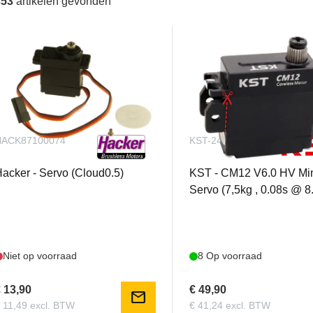
353
artikelen gevonden
HACK87100074
KST-2410
acker - Servo (Cloud0.5)
KST - CM12 V6.0 HV Mi
Servo (7,5kg , 0.08s @ 8
Niet op voorraad
8 Op voorraad
 13,90
€ 49,90
mail
 11,49 excl. BTW
€ 41,24 excl. BTW