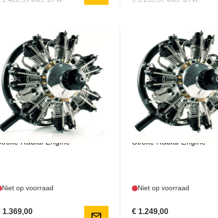
UMS77CC7C
UMS35CC7C
MS - 77CC 7 Cylinder 4-
UMS - 35CC 7 Cylinder 
troke Radial Engine
Stroke Radial Engine
Niet op voorraad
Niet op voorraad
 1.369,00
€ 1.249,00
mail