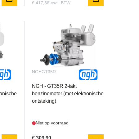
€ 417,36 excl. BTW
NGHGT35R
NGH - GT35R 2-takt
ronische
benzinemotor (met elektronische
ontsteking)
Niet op voorraad
€ 309,90