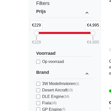
Filters
Prijs
expand_less
€229
€4,995
€229
€4,995
Voorraad
G
Op voorraad
m
Brand
expand_less
o
3W Modellmotoren
(1)
Desert Aircraft
(13)
DLE Engine
(16)
€
Fiala
(16)
€
GP Engine
(7)