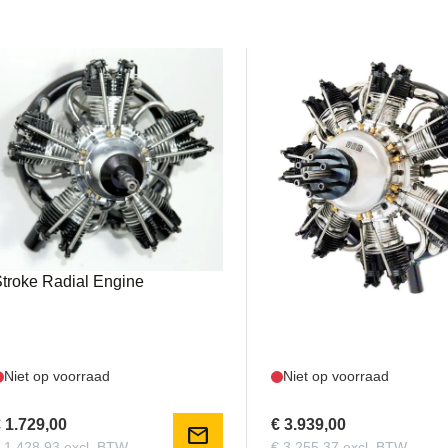
UMS55CC5C
UMS260CC7C
MS - 55CC 5 Cylinder 4-
UMS - 260CC 7 Cylinder
troke Radial Engine
Stroke Radial Engine
Niet op voorraad
Niet op voorraad
 1.729,00
€ 3.939,00
mail
 1.428,93 excl. BTW
€ 3.255,37 excl. BTW