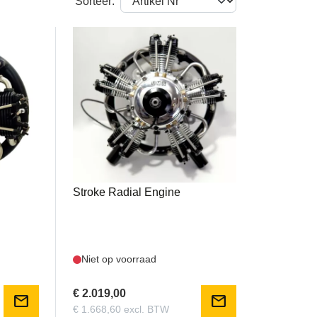
Sorteer:
UMS75CC5C
 4-
UMS - 75CC 5 Cylinder 4-
Stroke Radial Engine
Niet op voorraad
€ 2.019,00
mail
mail
€ 1.668,60 excl. BTW