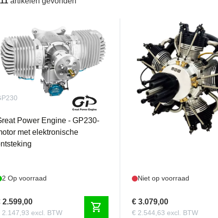
111
artikelen gevonden
GP230
UMS210CC5C
reat Power Engine - GP230-
UMS - 210CC 5 Cylinder
otor met elektronische
Stroke Radial Engine
ntsteking
2 Op voorraad
Niet op voorraad
 2.599,00
€ 3.079,00
shopping_cart
 2.147,93 excl. BTW
€ 2.544,63 excl. BTW