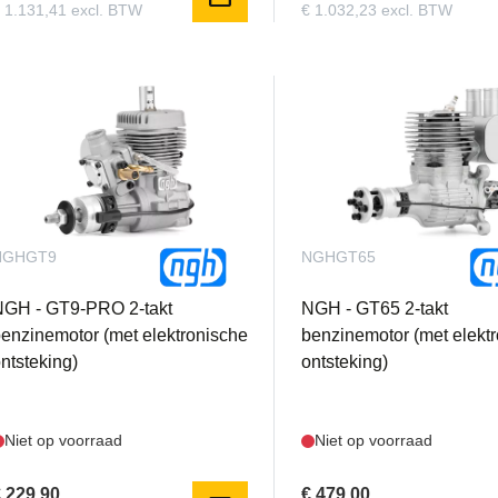
 1.131,41 excl. BTW
€ 1.032,23 excl. BTW
NGHGT9
NGHGT65
NGH - GT9-PRO 2-takt
NGH - GT65 2-takt
enzinemotor (met elektronische
benzinemotor (met elekt
ntsteking)
ontsteking)
Niet op voorraad
Niet op voorraad
 229,90
€ 479,00