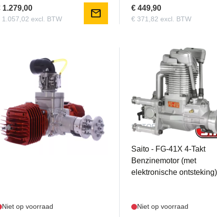
 1.279,00
€ 449,90
mail
 1.057,02 excl. BTW
€ 371,82 excl. BTW
W10.002.225
SAITOFG41X
3W-170 XiB2 CS (Walbro)
Saito - FG-41X 4-Takt
Benzinemotor (met
elektronische ontsteking
Niet op voorraad
Niet op voorraad