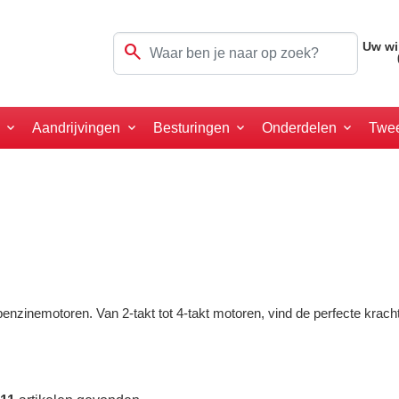
search
Uw wi
a
Aandrijvingen
Besturingen
Onderdelen
Twe
nzinemotoren. Van 2-takt tot 4-takt motoren, vind de perfecte kracht