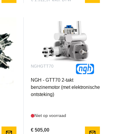
NGHGTT70
4-
NGH - GTT70 2-takt
benzinemotor (met elektronische
ontsteking)
Niet op voorraad
€ 505,00
mail
mail