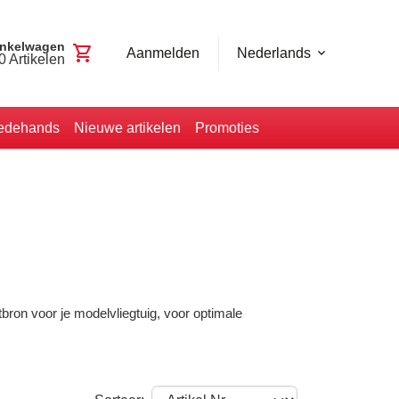
nkelwagen
shopping_cart
Aanmelden
Nederlands
0
Artikelen
edehands
Nieuwe artikelen
Promoties
bron voor je modelvliegtuig, voor optimale