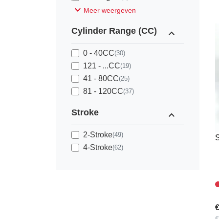
expand_more
Meer weergeven
Cylinder Range (CC)
expand_less
0 - 40CC
(30)
121 - ...CC
(19)
41 - 80CC
(25)
81 - 120CC
(37)
Stroke
expand_less
U
2-Stroke
(49)
S
4-Stroke
(62)
€
€