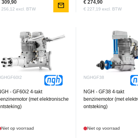
 309,90
€ 274,90
mail
 256,12 excl. BTW
€ 227,19 excl. BTW
NGHGF60I2
NGHGF38
GH - GF60i2 4-takt
NGH - GF38 4-takt
enzinemotor (met elektronische
benzinemotor (met elekt
ntsteking)
ontsteking)
Niet op voorraad
Niet op voorraad