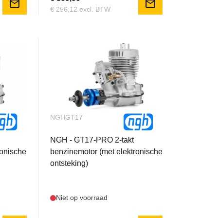
mail
mail
€ 256,12 excl. BTW
NGHGT17
NGH - GT17-PRO 2-takt
ronische
benzinemotor (met elektronische
ontsteking)
Niet op voorraad