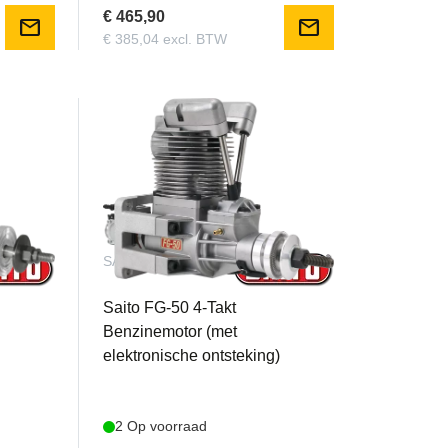
€ 465,90
mail
mail
€ 385,04 excl. BTW
SAITOFG50
Saito FG-50 4-Takt
Benzinemotor (met
)
elektronische ontsteking)
2 Op voorraad