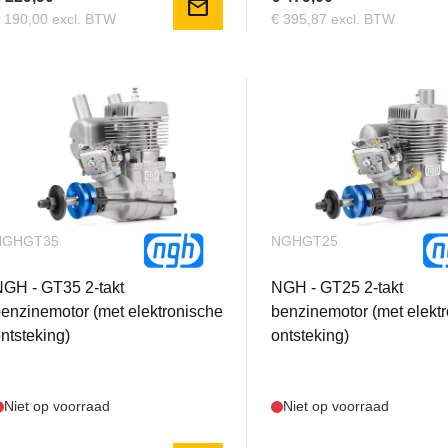
mail
 190,00 excl. BTW
€ 395,87 excl. BTW
NGHGT35
NGHGT25
GH - GT35 2-takt
NGH - GT25 2-takt
enzinemotor (met elektronische
benzinemotor (met elekt
ntsteking)
ontsteking)
Niet op voorraad
Niet op voorraad