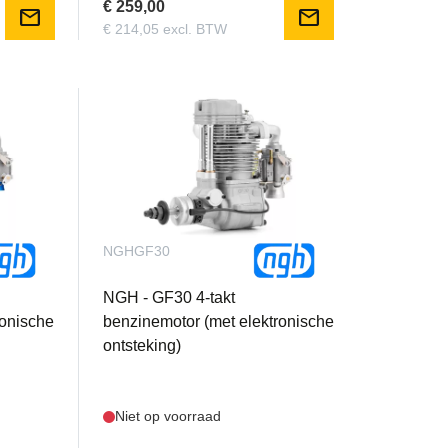
€ 259,00
mail
mail
€ 214,05 excl. BTW
NGHGF30
NGH - GF30 4-takt
ronische
benzinemotor (met elektronische
ontsteking)
Niet op voorraad