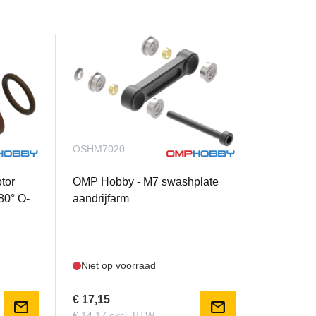
OSHM7020
tor
OMP Hobby - M7 swashplate
80° O-
aandrijfarm
Niet op voorraad
€ 17,15
mail
mail
€ 14,17 excl. BTW