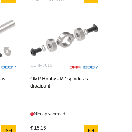
OSHM7016
las
OMP Hobby - M7 spindelas
draaipunt
Niet op voorraad
€ 15,15
mail
mail