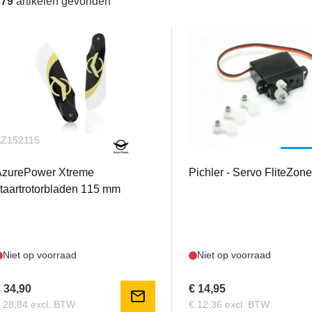
379
artikelen gevonden
AZ152115
PIC15657
AzurePower Xtreme
Pichler - Servo FliteZo
taartrotorbladen 115 mm
Niet op voorraad
Niet op voorraad
 34,90
€ 14,95
mail
 28,84 excl. BTW
€ 12,36 excl. BTW