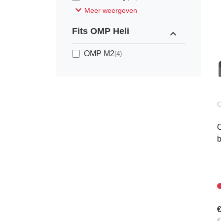
expand_more
Meer weergeven
Fits OMP Heli
expand_less
OMP M2
(4)
b
€
€