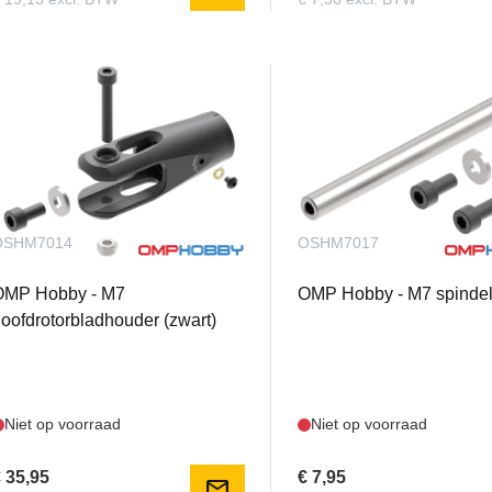
OSHM7014
OSHM7017
OMP Hobby - M7
OMP Hobby - M7 spinde
oofdrotorbladhouder (zwart)
Niet op voorraad
Niet op voorraad
 35,95
€ 7,95
mail