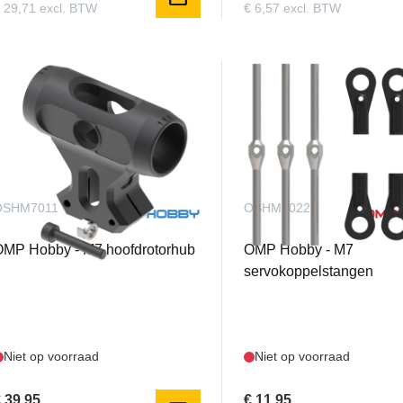
 29,71 excl. BTW
€ 6,57 excl. BTW
OSHM7011
OSHM7022
OMP Hobby - M7 hoofdrotorhub
OMP Hobby - M7
servokoppelstangen
Niet op voorraad
Niet op voorraad
 39,95
€ 11,95