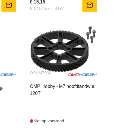
€ 15,15
mail
mail
€ 12,52 excl. BTW
OSHM7060
OMP Hobby - M7 hoofdtandwiel
120T
Niet op voorraad