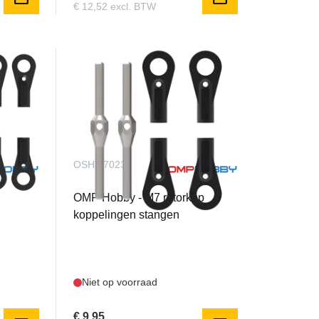
€ 12,52 excl. BTW
OSHM7023
OMP Hobby - M7 rotorkop
koppelingen stangen
Niet op voorraad
€ 9,95