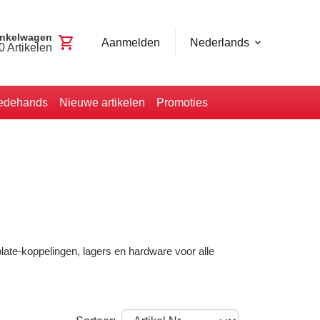
nkelwagen
shopping_cart
Aanmelden
Nederlands
0
Artikelen
edehands
Nieuwe artikelen
Promoties
late-koppelingen, lagers en hardware voor alle