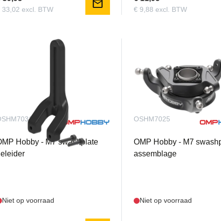
mail
 33,02 excl. BTW
€ 9,88 excl. BTW
OSHM7031
OSHM7025
OMP Hobby - M7 swashplate
OMP Hobby - M7 swashp
eleider
assemblage
Niet op voorraad
Niet op voorraad