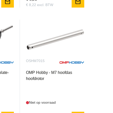
mail
mail
€ 8,22 excl. BTW
OSHM7015
late-
OMP Hobby - M7 hoofdas
hoofdrotor
Niet op voorraad