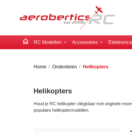
home
RC Modellen
Accessoires
Elektronic
Home
Onderdelen
Helikopters
Helikopters
Houd je RC helikopter vliegklaar met originele res
populaire helikoptermodellen.