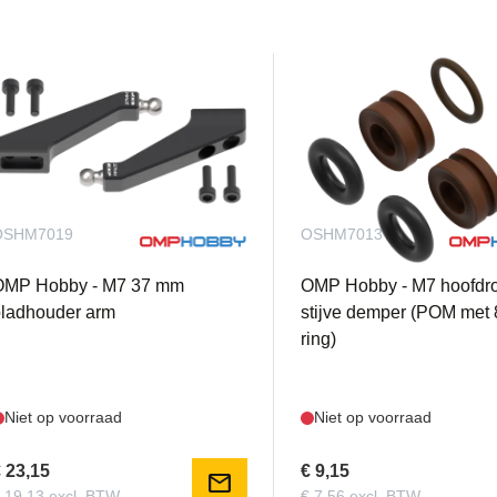
OSHM7019
OSHM7013
OMP Hobby - M7 37 mm
OMP Hobby - M7 hoofdro
ladhouder arm
stijve demper (POM met 
ring)
Niet op voorraad
Niet op voorraad
 23,15
€ 9,15
mail
 19,13 excl. BTW
€ 7,56 excl. BTW