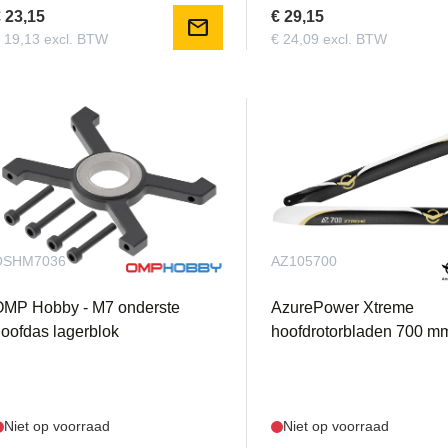
 23,15
€ 29,15
mail
 19,13 excl. BTW
€ 24,09 excl. BTW
OSHM7036
AZ105700
OMP Hobby - M7 onderste
AzurePower Xtreme
oofdas lagerblok
hoofdrotorbladen 700 m
Niet op voorraad
Niet op voorraad