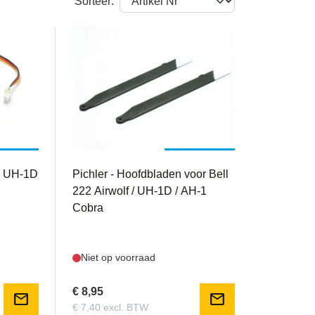
Sorteer:
PIC15654
ne UH-1D
Pichler - Hoofdbladen voor Bell
222 Airwolf / UH-1D / AH-1
Cobra
Niet op voorraad
€ 8,95
mail
mail
€ 7,40 excl. BTW