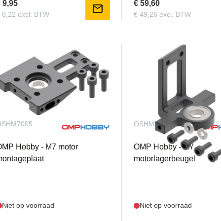
 9,95
€ 59,60
mail
 8,22 excl. BTW
€ 49,26 excl. BTW
OSHM7005
OSHM7006
OMP Hobby - M7 motor
OMP Hobby - M7
montageplaat
motorlagerbeugel
Niet op voorraad
Niet op voorraad