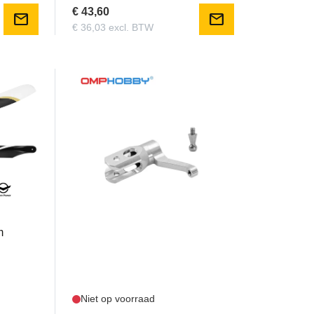
€ 43,60
mail
mail
€ 36,03 excl. BTW
OSHM2309
OMP - M2 Main Rotor Holder set
m
Niet op voorraad