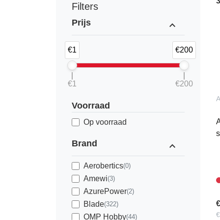
Filters
Prijs
expand_less
€1
€200
€1
€200
Voorraad
Op voorraad
s
Brand
expand_less
Aerobertics
(0)
Amewi
(3)
AzurePower
(2)
€
Blade
(322)
€
OMP Hobby
(44)