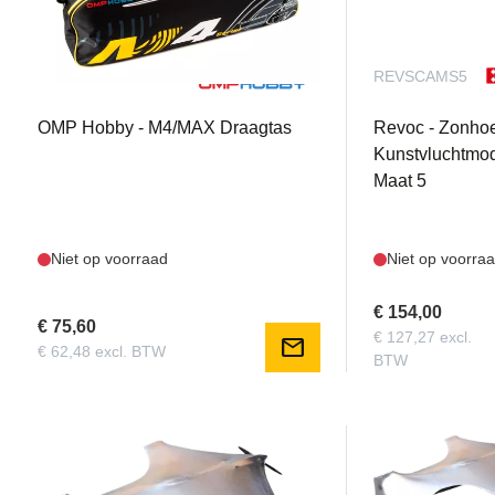
OSHM4138
REVSCAMS5
OMP Hobby - M4/MAX Draagtas
Revoc - Zonho
Kunstvluchtmod
Maat 5
Niet op voorraad
Niet op voorra
€ 154,00
€ 75,60
€ 127,27 excl.
mail
€ 62,48 excl. BTW
BTW