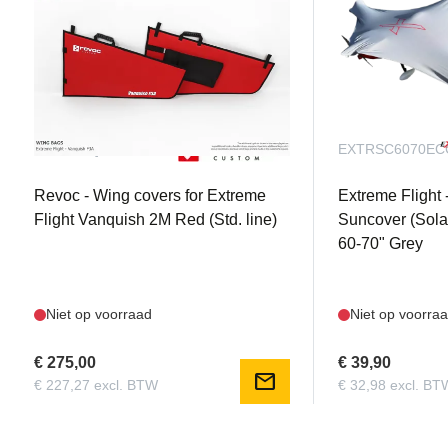
REVVANQ2MWR
EXTRSC6070E
Revoc - Wing covers for Extreme
Extreme Flight 
Flight Vanquish 2M Red (Std. line)
Suncover (Sola
60-70" Grey
Niet op voorraad
Niet op voorra
€ 275,00
€ 39,90
mail
€ 227,27 excl. BTW
€ 32,98 excl. BT