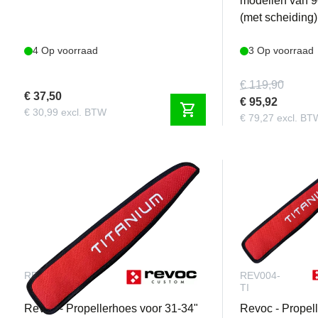
modellen van 
(met scheiding)
4 Op voorraad
3 Op voorraad
€ 119,90
€ 37,50
€ 95,92
shopping_cart
€ 30,99 excl. BTW
€ 79,27 excl. BT
REV075-TI
REV004-
TI
Revoc - Propellerhoes voor 31-34"
Revoc - Propel