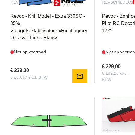
REVKMEXT330SC35WSRCLB
REVSCPILDEC1
Revoc - Krill Model - Extra 330SC -
Revoc - Zonho
35% -
Pilot RC Decat
Vleugels/Stabilisatoren/Richtingroer
122"
- Classic Line - Blauw
Niet op voorraad
Niet op voorra
€ 229,00
€ 339,00
€ 189,26 excl.
mail
€ 280,17 excl. BTW
BTW