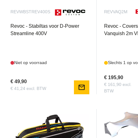
REVWBSTREV400S
REVVAQ2M
Revoc - Stabiltas voor D-Power
Revoc - Covers
Streamline 400V
Vanquish 2m V
Niet op voorraad
Slechts 1 op v
€ 195,90
€ 49,90
€ 161,90 excl.
mail
€ 41,24 excl. BTW
BTW