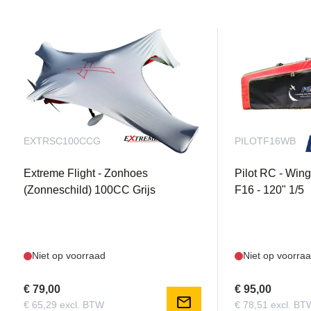
EXTRSC100CCG
PILOTF16WB
Extreme Flight - Zonhoes
Pilot RC - Wing
(Zonneschild) 100CC Grijs
F16 - 120" 1/5
Niet op voorraad
Niet op voorra
€ 79,00
€ 95,00
mail
€ 65,29 excl. BTW
€ 78,51 excl. BT