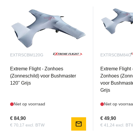
EXTRSCBM120G
EXTRSCBM84G
Extreme Flight - Zonhoes
Extreme Flight 
(Zonneschild) voor Bushmaster
Zonhoes (Zonn
120" Grijs
voor Bushmaste
Grijs
Niet op voorraad
Niet op voorra
€ 84,90
€ 49,90
mail
€ 70,17 excl. BTW
€ 41,24 excl. BT