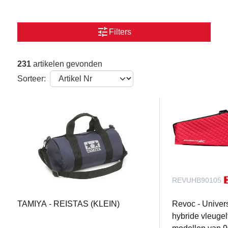
tune
Filters
231
artikelen gevonden
Sorteer:
TAM66957
REVUHB90105
TAMIYA - REISTAS (KLEIN)
Revoc - Univer
hybride vleugel