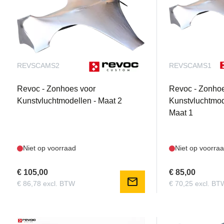
REVSCAMS2
REVSCAMS1
Revoc - Zonhoes voor
Revoc - Zonho
Kunstvluchtmodellen - Maat 2
Kunstvluchtmod
Maat 1
Niet op voorraad
Niet op voorra
€ 105,00
€ 85,00
mail
€ 86,78 excl. BTW
€ 70,25 excl. BT