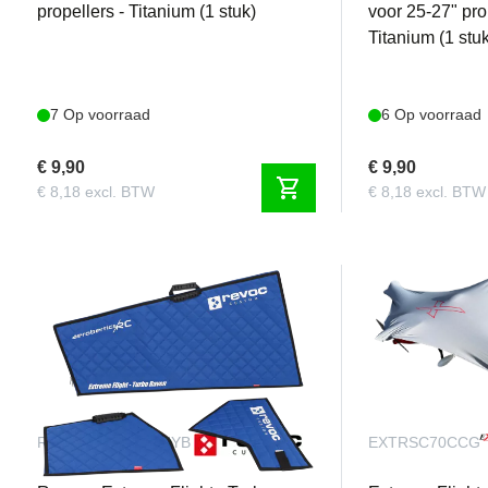
propellers - Titanium (1 stuk)
voor 25-27" pro
Titanium (1 stu
7 Op voorraad
6 Op voorraad
€ 9,90
€ 9,90
shopping_cart
€ 8,18 excl. BTW
€ 8,18 excl. BTW
REVEFTR85WSRHYB
EXTRSC70CCG