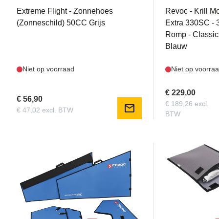
Extreme Flight - Zonnehoes
Revoc - Krill M
(Zonneschild) 50CC Grijs
Extra 330SC - 
Romp - Classic 
Blauw
Niet op voorraad
Niet op voorra
€ 229,00
€ 56,90
€ 189,26 excl.
mail
€ 47,02 excl. BTW
BTW