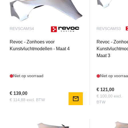
REVSCAMS4
REVSCAMS3
Revoc - Zonhoes voor
Revoc - Zonho
Kunstvluchtmodellen - Maat 4
Kunstvluchtmod
Maat 3
Niet op voorraad
Niet op voorra
€ 121,00
€ 139,00
€ 100,00 excl.
mail
€ 114,88 excl. BTW
BTW