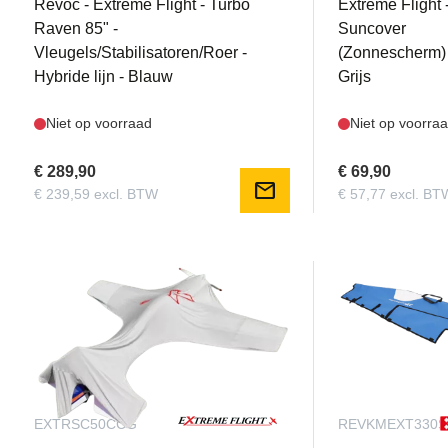
Revoc - Extreme Flight - Turbo
Extreme Flight 
Raven 85" -
Suncover
Vleugels/Stabilisatoren/Roer -
(Zonnescherm
Hybride lijn - Blauw
Grijs
Niet op voorraad
Niet op voorra
€ 289,90
€ 69,90
mail
€ 239,59 excl. BTW
€ 57,77 excl. BT
EXTRSC50CCG
REVKMEXT330S