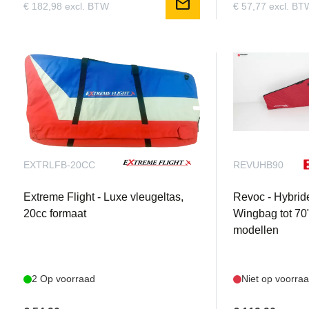
mail
€ 182,98 excl. BTW
€ 57,77 excl. BT
EXTRLFB-20CC
REVUHB90
Extreme Flight - Luxe vleugeltas,
Revoc - Hybrid
20cc formaat
Wingbag tot 70
modellen
2 Op voorraad
Niet op voorra