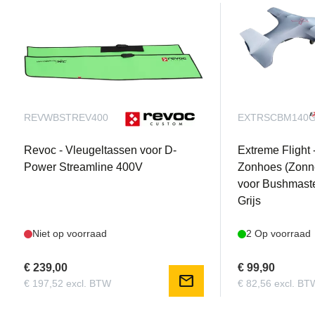
REVWBSTREV400
EXTRSCBM140
Revoc - Vleugeltassen voor D-
Extreme Flight 
Power Streamline 400V
Zonhoes (Zonn
voor Bushmast
Grijs
Niet op voorraad
2 Op voorraad
€ 239,00
€ 99,90
mail
€ 197,52 excl. BTW
€ 82,56 excl. BT