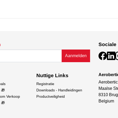
n
Sociale
Aanmelden
Aerobert
Nuttige Links
Aerobertic
eals
Registratie
Maalse St
 🎁
Downloads - Handleidingen
8310 Brug
oom Verkoop
Productveiligheid
Belgium
 🎁