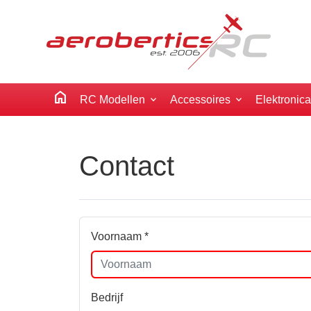
home
RC Modellen
Accessoires
Elektronic
Contact
Voornaam *
Bedrijf