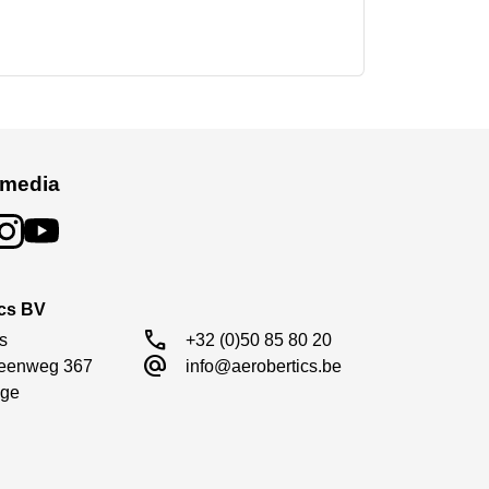
 media
ics BV
call
s

+32 (0)50 85 80 20
alternate_email
eenweg 367

info@aerobertics.be
ge
