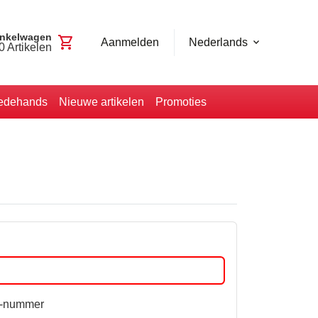
nkelwagen
shopping_cart
Aanmelden
Nederlands
0
Artikelen
edehands
Nieuwe artikelen
Promoties
W-nummer