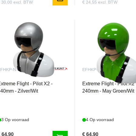
 30,00 excl. BTW
€ 24,55 excl. BTW
EFHKP-N-04S
EFHKP-N-04G
xtreme Flight - Pilot X2 -
Extreme Flight - Pilot X2 
40mm - Zilver/Wit
240mm - May Groen/Wit
3 Op voorraad
4 Op voorraad
 64,90
€ 64,90