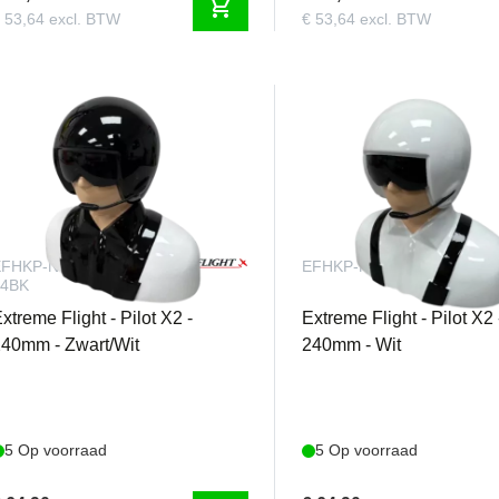
shopping_cart
 53,64 excl. BTW
€ 53,64 excl. BTW
EFHKP-N-
EFHKP-N-04W
04BK
xtreme Flight - Pilot X2 -
Extreme Flight - Pilot X2 
40mm - Zwart/Wit
240mm - Wit
5 Op voorraad
5 Op voorraad