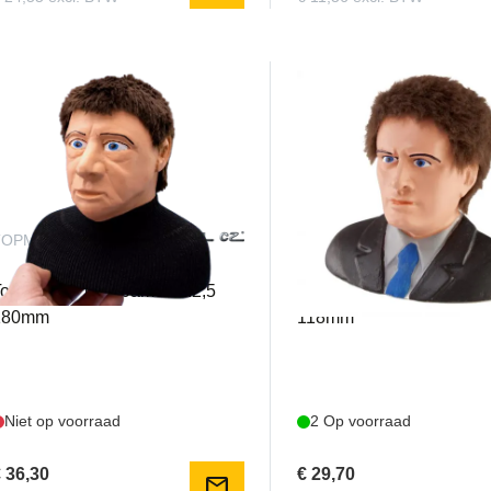
TOPM0311128
TOPM0311136
opmodel Piloot James 1:2,5
Topmodel Piloot Bob 1:3
180mm
118mm
Niet op voorraad
2 Op voorraad
 36,30
€ 29,70
mail