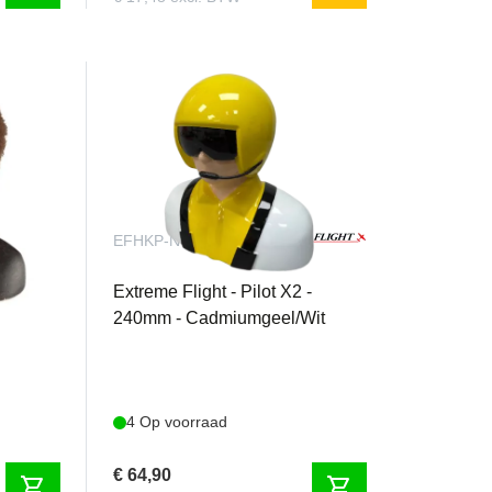
EFHKP-N-04Y
,5
Extreme Flight - Pilot X2 -
240mm - Cadmiumgeel/Wit
4 Op voorraad
€ 64,90
shopping_cart
shopping_cart