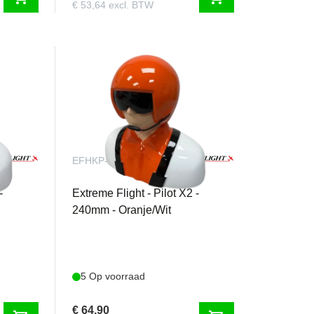
€ 53,64 excl. BTW
EFHKP-N-04O
-
Extreme Flight - Pilot X2 -
240mm - Oranje/Wit
5 Op voorraad
€ 64,90