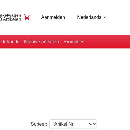
nkelwagen
shopping_cart
Aanmelden
Nederlands
0
Artikelen
edehands
Nieuwe artikelen
Promoties
Sorteer: