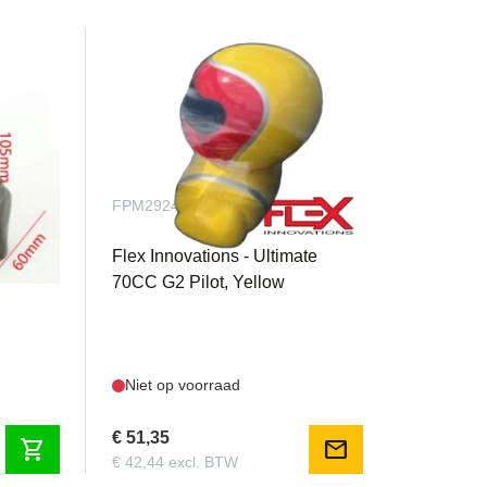
FPM2924A
iloot
Flex Innovations - Ultimate
70CC G2 Pilot, Yellow
Niet op voorraad
€ 51,35
shopping_cart
mail
€ 42,44 excl. BTW