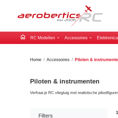
home
RC Modellen
Accessoires
Elektronic
Home
Accessoires
Piloten & instrument
Piloten & instrumenten
Verfraai je RC vliegtuig met realistische pilootfigur
Filters