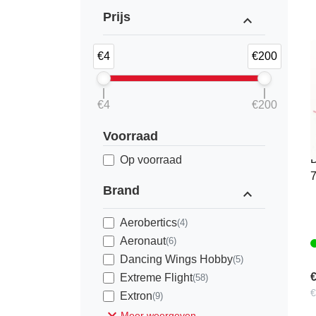
Prijs
expand_less
€4
€200
€4
€200
Voorraad
D
Op voorraad
Brand
expand_less
Aerobertics
(4)
Aeronaut
(6)
Dancing Wings Hobby
(5)
€
Extreme Flight
(58)
€
Extron
(9)
expand_more
Meer weergeven