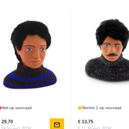
TOPM0311134
TOPM0311133
opmodel Piloot Michal 1:3.5
Topmodel Piloot Max 1:
130mm
Niet op voorraad
Slechts 1 op voorraad
 29,70
€ 13,75
mail
 24,55 excl. BTW
€ 11,36 excl. BTW