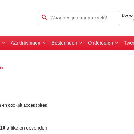
search
Uw wi
a
Aandrijvingen
Besturingen
Onderdelen
Twe
en
en en cockpit accessoires.
110
artikelen gevonden