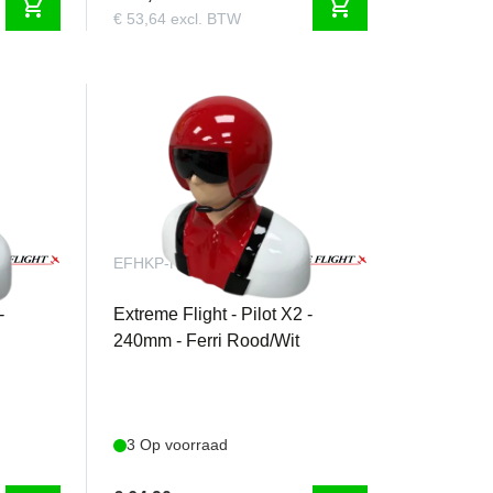
shopping_cart
shopping_cart
€ 53,64 excl. BTW
EFHKP-N-04R
-
Extreme Flight - Pilot X2 -
240mm - Ferri Rood/Wit
3 Op voorraad