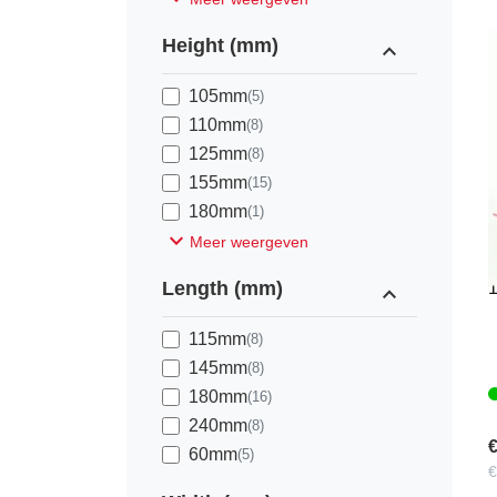
Height (mm)
expand_less
105mm
(5)
110mm
(8)
125mm
(8)
155mm
(15)
180mm
(1)
expand_more
Meer weergeven
D
Length (mm)
expand_less
115mm
(8)
145mm
(8)
180mm
(16)
240mm
(8)
€
60mm
(5)
€