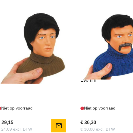
TOPM0311130
TOPM0311127
opmodel Piloot Zdenda 1:3
Topmodel Piloot Vladimir
155mm
190mm
Niet op voorraad
Niet op voorraad
 29,15
€ 36,30
mail
 24,09 excl. BTW
€ 30,00 excl. BTW