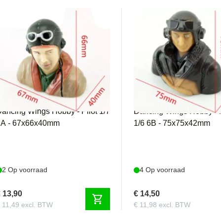
DWHLS-7A-
DWHLS-6B-
1708A
2302B
ancing Wings Hobby - Pilot 1/7
Dancing Wings Hobby - P
7A - 67x66x40mm
1/6 6B - 75x75x42mm
2 Op voorraad
4 Op voorraad
 13,90
€ 14,50
shopping_cart
 11,49 excl. BTW
€ 11,98 excl. BTW