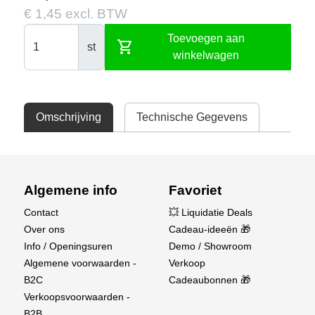
€ 1,45 excl. BTW
Toevoegen aan
shopping_cart
st
winkelwagen
Omschrijving
Technische Gegevens
Algemene info
Favoriet
Contact
💥 Liquidatie Deals
Over ons
Cadeau-ideeën 🎁
Info / Openingsuren
Demo / Showroom
Algemene voorwaarden -
Verkoop
B2C
Cadeaubonnen 🎁
Verkoopsvoorwaarden -
B2B