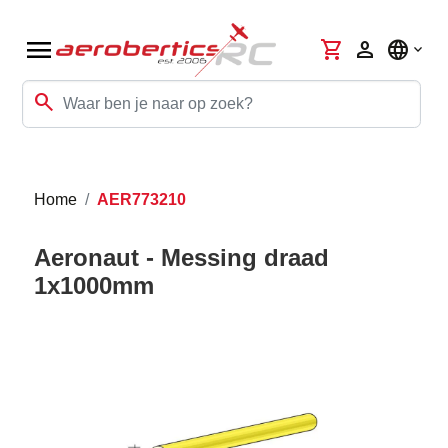
menu
shopping_cart
person
language
search
Home
AER773210
Aeronaut - Messing draad
1x1000mm