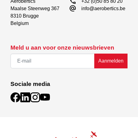
call
Aerobertics

+32 (0)50 85 80 20
alternate_email
Maalse Steenweg 367

info@aerobertics.be
8310 Brugge

Belgium
Meld u aan voor onze nieuwsbrieven
Aanmelden
Sociale media