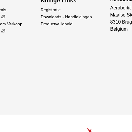
Nuttige Links
tstekende schokbestendigheid en temperatuurstabiliteit, terwi
Aerobertic
eals
Registratie
Maalse St
 🎁
Downloads - Handleidingen
8310 Brug
oom Verkoop
Productveiligheid
Belgium
 🎁
er zijverlengstukken)
 connector)
gepolijst, en aan elkaar bevestigd)