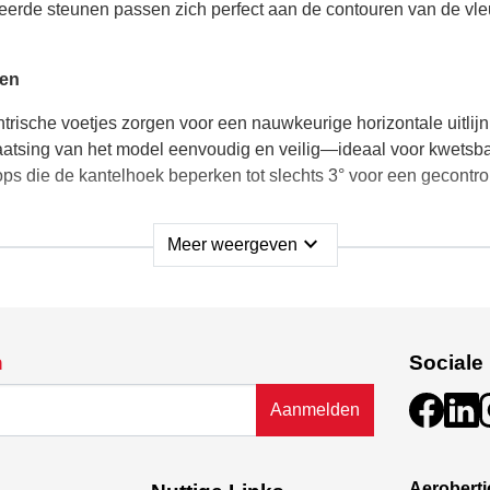
erde steunen passen zich perfect aan de contouren van de vl
gen
trische voetjes zorgen voor een nauwkeurige horizontale uitli
tsing van het model eenvoudig en veilig—ideaal voor kwetsbar
ops die de kantelhoek beperken tot slechts 3° voor een gecontr
expand_more
Meer weergeven
ankzij een flexibel ontwerp.
het zwaartepunt tussen 45 mm en 195 mm.
instelbare breedte voor diverse modellen.
 levensduur
n
Sociale
lag. De weegschaal kan moeiteloos uit elkaar worden gehaald
Aanmelden
ecisie.
 15 mm berken multiplex zorgt voor uitzonderlijke sterkte en d
e.
Aerobert