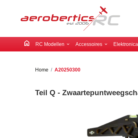
home
RC Modellen
Accessoires
Elektronic
Home
A20250300
Teil Q - Zwaartepuntweegsch