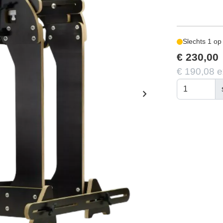
Slechts 1 op
€ 230,00
€ 190,08 
chevron_right