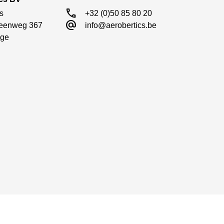
jl eersteklas hardware garant staat voor
call
s

+32 (0)50 85 80 20
alternate_email
eenweg 367

info@aerobertics.be
ge
