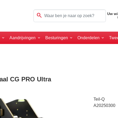
search
Uw wi
a
Aandrijvingen
Besturingen
Onderdelen
Twe
aal CG PRO Ultra
Teil-Q
A20250300