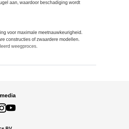
eugel aan, waardoor beschadiging wordt
jning voor maximale meetnauwkeurigheid.
e constructies of zwaardere modellen.
oleerd weegproces.
 media
 met het meegeleverde demontagegereedschap,
uurzaamheid. Een 220 g/m² fenolharscoating
ics BV