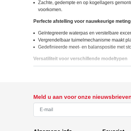
Zachte, gedempte en op kogellagers gemonte
voorkomen.
Perfecte afstelling voor nauwkeurige metin
Geïntegreerde waterpas en verstelbare excen
Vergrendelbaar tuimelmechanisme maakt plaa
Gedefinieerde meet- en balanspositie met st
Versatiliteit voor verschillende modeltypen
Geschikt voor modellen met landingsgestel, d
Groot meetbereik ondersteunt bepaling van 
Beschikbaar in drie verschillende maten met 
Ontworpen voor praktisch gebruik en lange
Meld u aan voor onze nieuwsbrieve
Makkelijk te demonteren voor compacte ops
zonder afbreuk te doen aan de stabiliteit of pr
Materialen van hoge kwaliteit: CNC gefreesd
verbetert de weerstand tegen vocht en slijtag