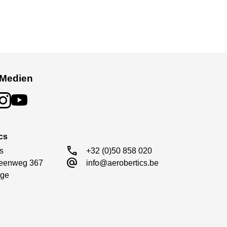
 Medien
cs
call
s

+32 (0)50 858 020
alternate_email
eenweg 367

info@aerobertics.be
ge
