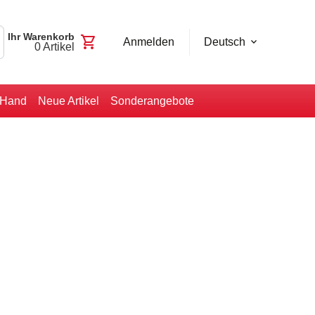
Ihr Warenkorb
shopping_cart
Anmelden
Deutsch
0
Artikel
-Hand
Neue Artikel
Sonderangebote