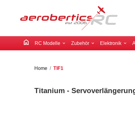
home
RC Modelle
Zubehör
Elektronik
A
Home
TIF1
Titanium - Servoverlängerun