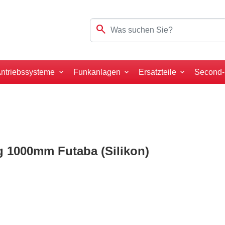
search
ntriebssysteme
Funkanlagen
Ersatzteile
Second
g 1000mm Futaba (Silikon)